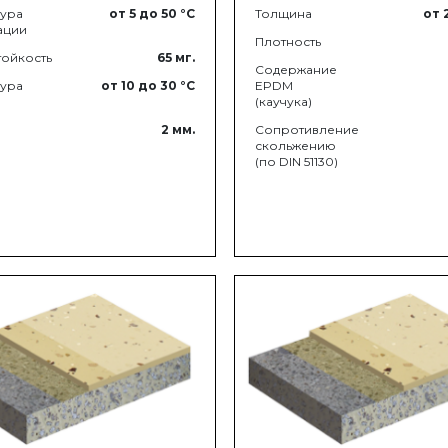
тура
от 5
до 50
°C
Толщина
от 
ации
Плотность
ойкость
65
мг.
Содержание
тура
от 10
до 30
°C
EPDM
(каучука)
2
мм.
Сопротивление
скольжению
(по DIN 51130)