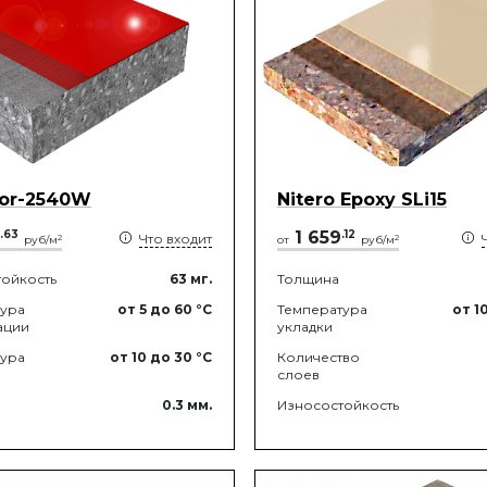
oor-2540W
Nitero Epoxy SLi15
.
63
1 659
.
12
Что входит
2
2
руб/м
от
руб/м
ойкость
63
мг.
Толщина
тура
от 5
до 60
°C
Температура
от 1
ации
укладки
тура
от 10
до 30
°C
Количество
слоев
0.3
мм.
Износостойкость