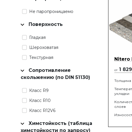
Не паропроницаемо
Поверхность
Гладкая
Шероховатая
Текстурная
Nitero
1 829
Сопротивление
от
скольжению (по DIN 51130)
Толщина
Темпера
Класс R9
укладки
Класс R10
Количес
слоев
Класс R12V6
Износост
Химстойкость (таблица
химстойкости по запросу)