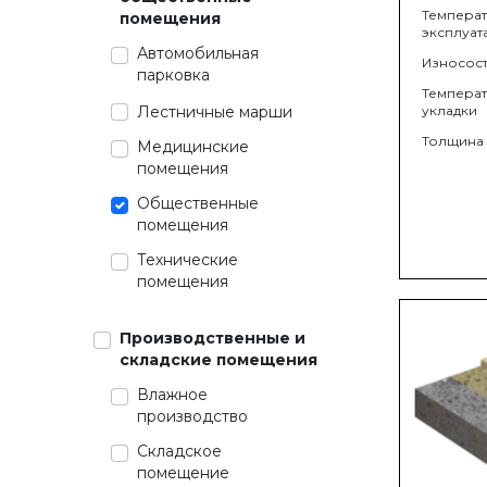
Темпера
помещения
эксплуат
Автомобильная
Износост
парковка
Темпера
Лестничные марши
укладки
Толщина
Медицинские
помещения
Общественные
помещения
Технические
помещения
Производственные и
складские помещения
Влажное
производство
Складское
помещение