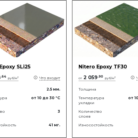
 Epoxy SLi25
Nitero Epoxy TF30
8
.
64
2 059
.
90
Что входит
2
2
руб/м
от
руб/м
2.5
мм.
Толщина
тура
от 10
до 30
°C
Температура
от 1
укладки
тво
3
Количество
слоев
ойкость
41
мг.
Износостойкость