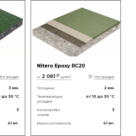
Nitero Epoxy RС20
2 081
.
21
Что входит
Что входит
2
от
руб/м
3
мм.
Толщина
2
мм.
0
до 30
°C
Температура
от 10
до 30
°C
укладки
3
Количество
3
слоев
41
мг.
Износостойкость
41
мг.