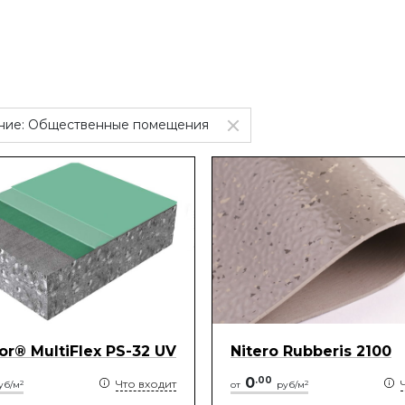
ние:
Общественные помещения
oor® MultiFlex PS-32 UV
Nitero Rubberis 2100
0
.
00
Что входит
2
2
уб/м
от
руб/м