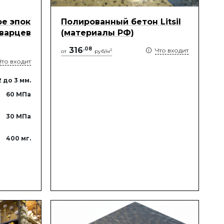
е эпок
Полированный бетон Litsil
кварцев
(материалы РФ)
316
.
08
Что входит
2
от
руб/м
Что входит
2
до 3
мм.
60
МПа
30
МПа
400
мг.