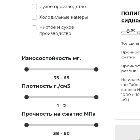
Сухое производство
ПОЛИП
Холодильные камеры
сидно
Чистое и сухое
0
.
00
от
р
производство
Толщина
Прочност
сжатие
Износостойкость мг.
Прочност
разрыв
35
-
65
Истираем
(по Табе
Плотность г./см3
колесо Н-
1000 г, 1
об.)
1
-
2
Прочность на сжатие МПа
38
-
60