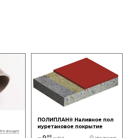
ПОЛИПЛАН® Наливное пол
иуретановое покрытие
Что входит
0
.
00
Что входит
2
от
руб/м