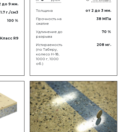
2
до 9
мм.
Толщина
от 2
до 3
мм.
1.7
г./см3
Прочность на
38
МПа
100
%
сжатие
Удлинение до
70
%
разрыва
Класс R9
Истираемость
208
мг.
(по Таберу,
колесо Н-18,
1000 г, 1000
об.)