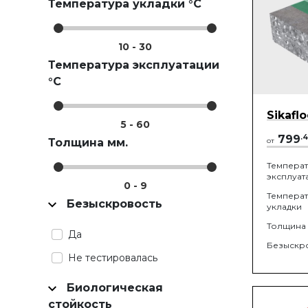
Температура укладки °C
10
-
30
Температура эксплуатации
°C
Sikafl
5
-
60
799
.
4
Толщина мм.
от
Темпера
эксплуат
0
-
9
Темпера
Безыскровость
укладки
Толщина
Да
Безыскр
Не тестировалась
Биологическая
стойкость