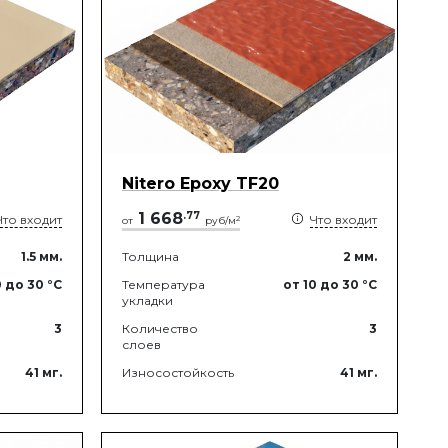
Nitero Epoxy TF20
1 668
.
77
Что входит
Что входит
2
от
руб/м
1.5
мм.
Толщина
2
мм.
0
до 30
°C
Температура
от 10
до 30
°C
укладки
3
Количество
3
слоев
41
мг.
Износостойкость
41
мг.