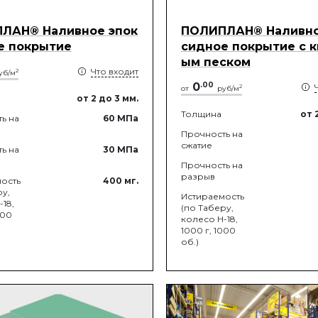
ЛАН® Наливное эпок
ПОЛИПЛАН® Наливно
е покрытие
сидное покрытие с 
ым песком
Что входит
2
уб/м
0
.
00
2
от
руб/м
от 2
до 3
мм.
Толщина
от 
ь на
60
МПа
Прочность на
сжатие
ь на
30
МПа
Прочность на
разрыв
ость
400
мг.
ру,
Истираемость
18,
(по Таберу,
000
колесо Н-18,
1000 г, 1000
об.)