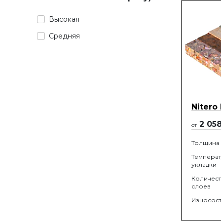
Высокая
Средняя
Nitero
2 05
от
Толщина
Темпера
укладки
Количес
слоев
Износост