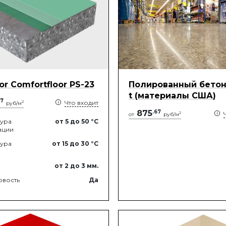
oor Comfortfloor PS-23
Полированный бетон U
t (материалы США)
7
Что входит
2
руб/м
875
.
67
2
от
руб/м
тура
от 5
до 50
°C
ации
тура
от 15
до 30
°C
от 2
до 3
мм.
овость
Да