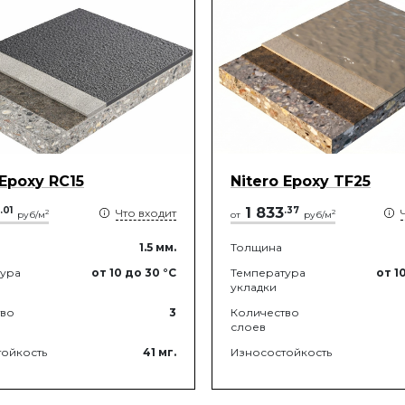
 Epoxy RС15
Nitero Epoxy TF25
.
01
1 833
.
37
Что входит
2
2
руб/м
от
руб/м
1.5
мм.
Толщина
тура
от 10
до 30
°C
Температура
от 1
укладки
тво
3
Количество
слоев
ойкость
41
мг.
Износостойкость