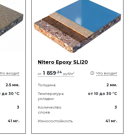
Nitero Epoxy SLi20
1 859
.
24
Что входит
Что входит
2
от
руб/м
2.5
мм.
Толщина
2
мм.
0
до 30
°C
Температура
от 10
до 30
°C
укладки
3
Количество
3
слоев
41
мг.
Износостойкость
41
мг.