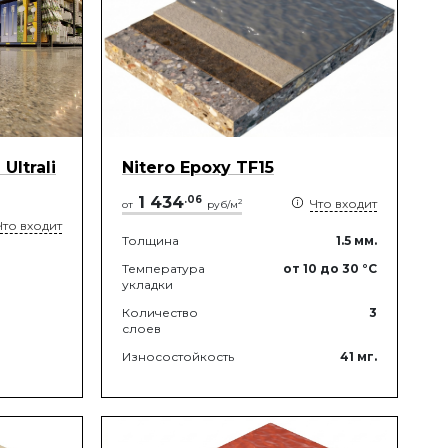
ltrali
Nitero Epoxy TF15
1 434
.
06
Что входит
2
от
руб/м
Что входит
Толщина
1.5
мм.
Температура
от 10
до 30
°C
укладки
Количество
3
слоев
Износостойкость
41
мг.