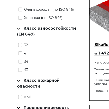
Очень хорошая (по ISO 846)
Хорошая (по ISO 846)
Класс износостойкости
(EN 649)
Sikafl
32
1 472
41
от
34
Износост
Темпера
43
эксплуат
Класс пожарной
Темпера
укладки
опасности
Толщина
КМ1
Паропроницаемость