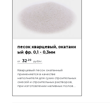
песок кварцевый, окатанн
ый фр. 0,1 - 0,3мм
32
.20
от
руб/кг.
Кварцевый песок окатанный
применяется в качестве
наполнителя для сухих строительных
смесей и строительных растворов,
при изготовлении наливных полов.
Широкое применение кварцевый
песок окатанный получил в качестве
заполнителя для детских и
спортивных площадок, полей для
гольфа и конных манежей.