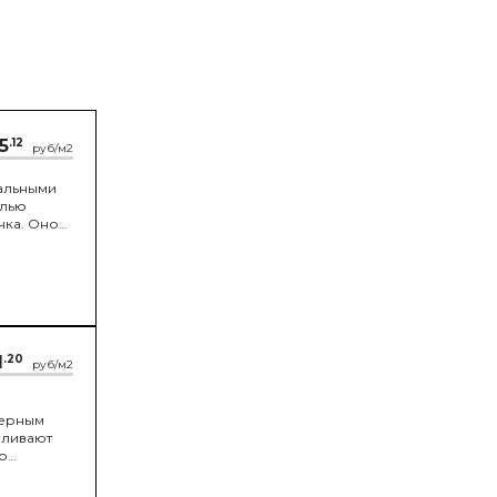
5
.12
руб/м2
альными
елью
чка. Оно
1
.20
руб/м2
мерным
ыливают
о