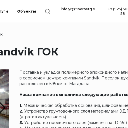
info.yr@floorberg.ru
+7 (925) 5
луги
Объекты
58
ОК
andvik ГОК
Поставка и укладка полимерного эпоксидного нали
в сервисном центре компании Sandvik. Поселок дук
расположен в 595 км от Магадана.
Наша компания выполнила следующие работы
1.
Механическая обработка основания, шлифовани
2.
Устройство грунтовочного слоя материалами ЭД 
(утратил актуальность)
3.
Устройство проявочного слоя (заменен на ID 451)