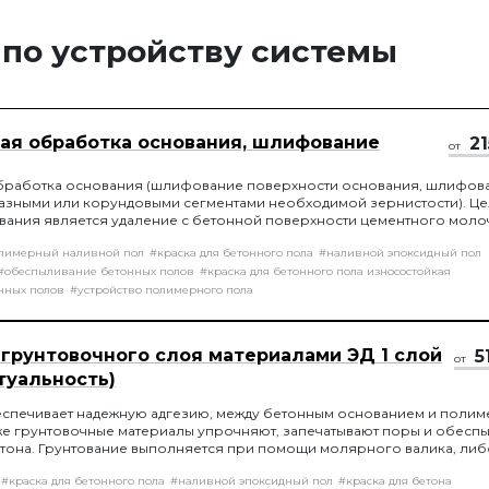
 по устройству системы
ая обработка основания, шлифование
21
от
бработка основания (шлифование поверхности основания, шлифов
азными или корундовыми сегментами необходимой зернистости). Ц
ания является удаление с бетонной поверхности цементного моло
енку на бетонной поверхности, которая препятствует монолитному
лимерный наливной пол
#краска для бетонного пола
#наливной эпоксидный пол
рытия и основы.
#обеспыливание бетонных полов
#краска для бетонного пола износостойкая
нных полов
#устройство полимерного пола
 грунтовочного слоя материалами ЭД 1 слой
5
от
туальность)
еспечивает надежную адгезию, между бетонным основанием и поли
же грунтовочные материалы упрочняют, запечатывают поры и обесп
тона. Грунтование выполняется при помощи молярного валика, либ
". Нанесение 1-го слоя
#краска для бетонного пола
#наливной эпоксидный пол
#краска для бетона