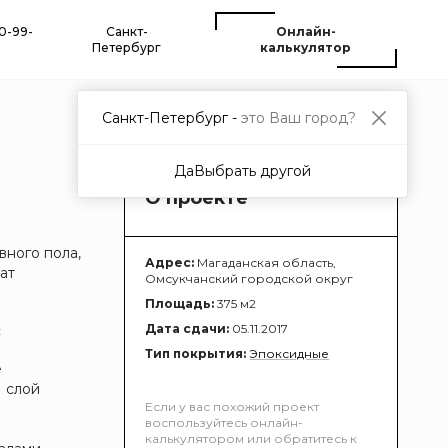
00-99-
Санкт-
Онлайн-
Петербург
калькулятор
Санкт-Петербург -
это Ваш город?
Да
Выбрать другой
О проекте
вного пола,
Адрес:
Магаданская область,
ат
Омсукчанский городской округ
Площадь:
375 м2
Дата сдачи:
05.11.2017
:
Тип покрытия:
Эпоксидные
е
1 слой
Если у вас похожий проект
воспользуйтесь онлайн-
калькулятором или обратитесь к