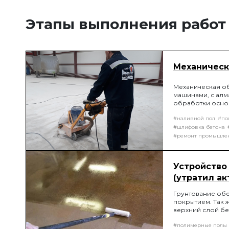
Этапы выполнения работ
Механическ
Механическая о
машинами, с алм
обработки основ
образовывает пл
#наливной пол
#по
соединению пок
#шлифовка бетона
#ремонт промышле
Устройство
(утратил ак
Грунтование об
покрытием. Так 
верхний слой бе
шпателем на "нет
#полимерные полы