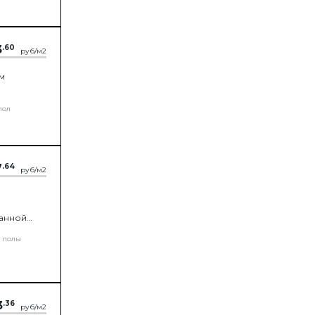
3
.60
руб/м2
м
пол
7
.64
руб/м2
данной
оздуха из
 полы
3
.36
руб/м2