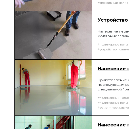
#эпоксидный налив
Устройство 
Нанесение перв
молярных валик
#полимерные полы
#устройство полиме
Нанесение 
Приготовление 
последующим ра
специальной "ра
проектом толщин
#полимерный нали
уложенной смес
#полимерные полы
#ремонт промышле
Нанесение п