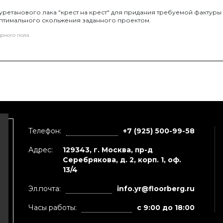
ретанового лака "крест на крест" для придания требуемой фактуры
птимального скольжения заданного проектом.
рного пола
Телефон:
+7 (925) 500-99-58
Адрес:
129343, г. Москва, пр-д
Серебрякова, д. 2, корп. 1, оф.
13/4
Эл.почта:
info.yr@floorberg.ru
Часы работы:
с 9:00 до 18:00