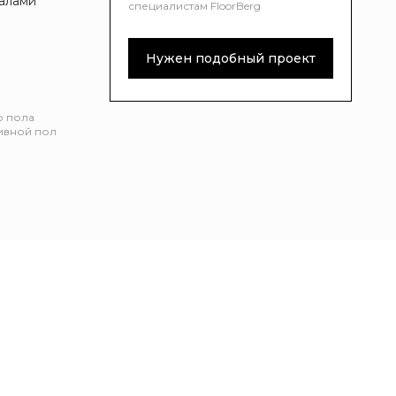
алами
специалистам FloorBerg
Нужен подобный проект
о пола
ивной пол