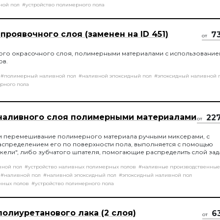
ной пол
#устройство полимерного пола
проявочного слоя (заменен на ID 451)
7
от
ого окрасочного слоя, полимерными материалами с использование
ов.
#полимерный наливной пол
#наливной эпоксидный пол
#эпоксидный наливной 
рного пола
наливного слоя полимерными материалами
22
от
и перемешивание полимерного материала ручными миксерами, с
спределением его по поверхности пола, выполняется с помощью
кели", либо зубчатого шпателя, помогающие распределить слой за
ы, с последующей обработкой игольчатым валиком, для удаление в
вной пол
#устройство наливных полимерных полов
#наливные производственные
и.
#наливной пол
#наливной эпоксидный пол
#эпоксидный наливной пол
нных полов
#устройство полимерного пола
олиуретанового лака (2 слоя)
6
от