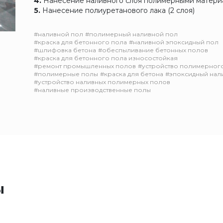
4.
Нанесение наливного слоя полимерными матери
5.
Нанесение полиуретанового лака (2 слоя)
#наливной пол
#полимерный наливной пол
#краска для бетонного пола
#наливной эпоксидный пол
#шлифовка бетона
#обеспыливание бетонных полов
#краска для бетонного пола износостойкая
#ремонт промышленных полов
#устройство полимерног
#полимерные полы
#краска для бетона
#эпоксидный нал
#устройство наливных полимерных полов
#наливные производственные полы
ы