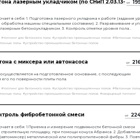
она лазерным укладчиком (по СНиП 2.03.13-
19
от
чает в себя: 1. Подготовка лазерного укладчика к работе (задание у
 обработка машины специальными составами). 2. Разравнивание и у
лазерным бетоноукладчиком. 3. Контроль отметки уровня пола
бетонной смеси. 4. Ручная обработка примыканий (стен, конструкц
#топпинг для бетонного пола
#устройство промышленных полов
#бетонные пол
инными вибраторами с последующим выравниванием ручным инструме
оверхности свежеуложенного бетона телескопической гладилкой.
тонные полы
#устройство промышленных бетонных полов
тона с миксера или автонасоса
21
от
 осуществляется на подготовленное основание, с последующим
его по поверхности плиты пола.
#топпинг для бетонного пола
#устройство промышленных полов
#бетонные пол
тонные полы
#устройство промышленных бетонных полов
#кварцевый топпинг
нтроль фибробетонной смеси
22
от
ючает в себя: 1.Приемка и измерение подвижности бетонной смеси
строительную площадку, при помощи конуса Абрамса. 2. Добавлени
(автомиксер) металлической или полипропиленовой фибры. 3. Пов