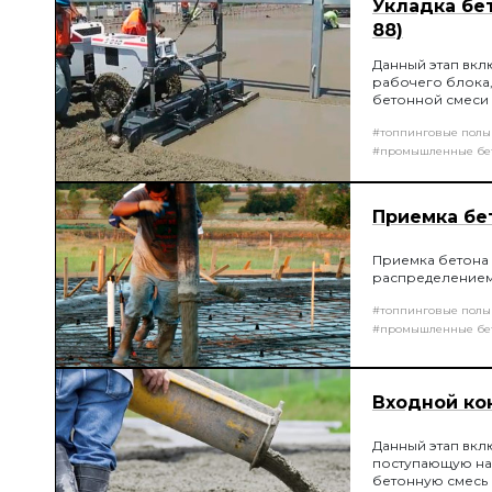
Укладка бет
88)
Данный этап вклю
рабочего блока,
бетонной смеси 
свежеуложенной 
#топпинговые полы
опалубки) глуб
Выглаживание п
#промышленные бе
Приемка бе
Приемка бетона
распределением 
#топпинговые полы
#промышленные бе
Входной ко
Данный этап вкл
поступающую на 
бетонную смесь 