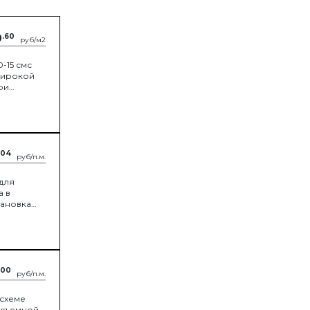
.
9
.60
руб/м2
-15 смс
широкой
ри
имыкании
припуск
.04
руб/п.м.
 для
а в
тановка
.00
руб/п.м.
 схеме
несъемной