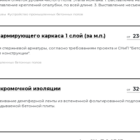
ставление креплений опалубки, по всей длине. 3. Выставление несъе
ень чистого пола. 4. Замена стальных болтов несъемной опалубки, на
швы
#устройство промышленных бетонных полов
емонтаж креплений опалубки после, заливки плиты пола.
армирующего каркаса 1 слой (за м.п.)
23
от
оя стержневой арматуры, согласно требованиям проекта и СНиП "Бет
 конструкции".
шленных бетонных полов
 кромочной изоляции
32
от
леивание демпферной ленты из вспененной фольгированной подлож
адываемой бетонной плиты.