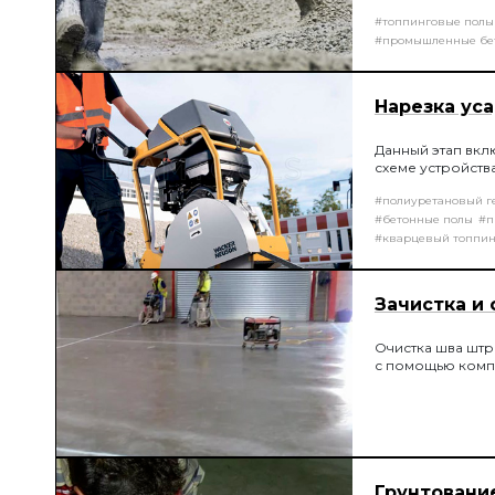
проверка подви
#топпинговые полы
Абрамса.
#промышленные бе
Нарезка ус
Данный этап вкл
схеме устройств
#полиуретановый г
#бетонные полы
#п
#кварцевый топпин
Зачистка и
Очистка шва штр
с помощью комп
Грунтовани