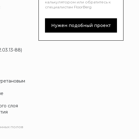
калькулятором или обратитесь к
:
специалистам FloorBerg
Нужен подобный проект
.03.13-88)
уретановым
ие
ого слоя
ытия
нных полов