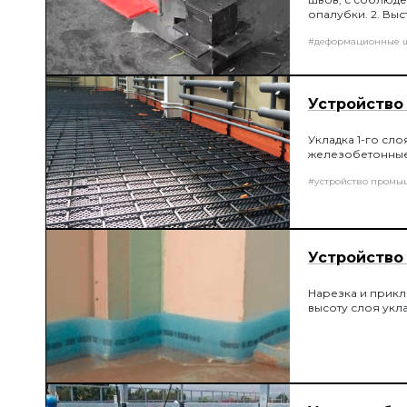
опалубки. 2. Вы
опалубки в уров
#деформационные 
разрывные. 5. Д
Устройство 
Укладка 1-го сл
железобетонные
#устройство промы
Устройство
Нарезка и прик
высоту слоя укл