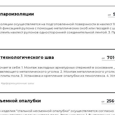
опоры.
относительно друг друга в
горизонтальной плоскости в
процессе усадки или расширения
 пароизоляции
от
золяции осуществляется на подготовленной поверхности в нахлест 10
й фиксацией рулона с помощью металлических скоб или гвоздей с 
клеить нахлест рулонов односторонней соединительной лентой. 3. П
ляционного материала исключить провисание и складки. 4. При пр
го слоя к стенам или колоннам/ трубам следует предусматривать 
нее 20 см.
 технологического шва
701
от
чает в себя: 1. Монтаж закладных арматурных стержней в основание,
вляющего металлического уголка. 2. Монтаж металлического уголк
плиты пола. 3. Установка и крепление опалубки из пеноплекса. 4. Ус
екс, с битумизацией их на 1/2 длины.
#деформационные швы
ъемной опалубки
256
от
 изделия "стальной несъемной опалубки" осуществляется согласно
нием отметок уровня чистого пола. Этапы монтажа: 1. Выставление 