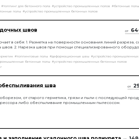
жности бетонной смеси после добавления фибры, при помощи кону
#топпинг для бетонного пола
#устройство промышленных полов
#бетонные пол
тонные полы
#устройство промышленных бетонных полов
адочных швов
64
от
ючает в себя: 1. Разметка на поверхности основания линий разреза, 
а швов. 2. Нарезка швов при помощи специализированного оборудо
ерметик
#топпинговые полы
#деформационные швы
#устройство промышленных
ромышленные бетонные полы
#устройство промышленных бетонных полов
г
 обеспыливания шва
2
от
оборезом, от старого герметика, грязи и пыли с последующей прод
рессора либо обеспыливание промышленным пылесосом.
е и заполнение усадочного шва полиурета
148