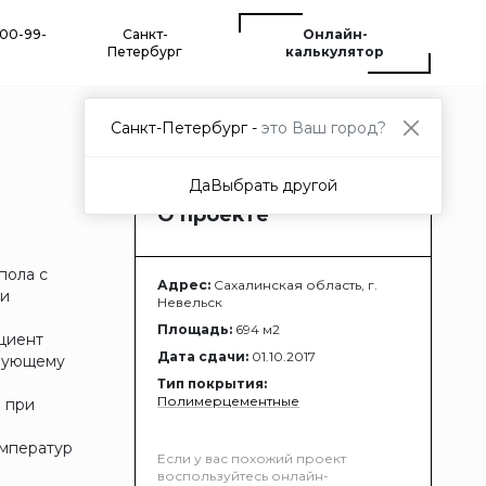
500-99-
Санкт-
Онлайн-
Петербург
калькулятор
Санкт-Петербург -
это Ваш город?
Да
Выбрать другой
О проекте
пола с
Адрес:
Сахалинская область, г.
 и
Невельск
Площадь:
694 м2
ициент
Дата сдачи:
01.10.2017
твующему
Тип покрытия:
Полимерцементные
 при
емператур
Если у вас похожий проект
воспользуйтесь онлайн-