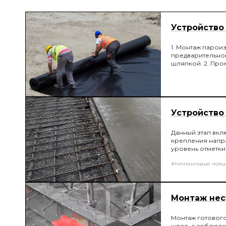
фиксатора 
Устройство
1. Монтаж парои
предварительно
шляпкой. 2. Про
монтаже пароизо
пароизоляционно
величиной не ме
Устройство
Данный этап вклю
крепления напра
уровень отметки 
штифтов в пенопл
#топпинговые полы
Монтаж нес
Монтаж готового
швов, с соблюде