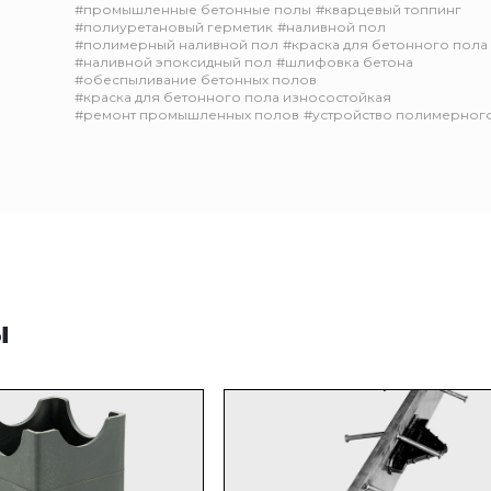
#промышленные бетонные полы
#кварцевый топпинг
#полиуретановый герметик
#наливной пол
#полимерный наливной пол
#краска для бетонного пола
#наливной эпоксидный пол
#шлифовка бетона
#обеспыливание бетонных полов
#краска для бетонного пола износостойкая
#ремонт промышленных полов
#устройство полимерног
ы