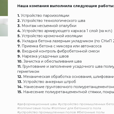
Наша компания выполнила следующие работы
1.
Устройство пароизоляции
2.
Устройство технологического шва
3.
Монтаж несъемной опалубки
4.
Устройство армирующего каркаса 1 слой (за м.п.)
5.
Устройство кромочной изоляции
6.
Укладка бетона лазерным укладчиком (по СНиП 2
7.
Приемка бетона с миксера или автонасоса
8.
Входной контроль фибробетонной смеси
9.
Нарезка усадочных швов
10.
Зачистка и обеспыливания шва
11.
Грунтование и заполнение усадочного шва поли
герметиком
12.
Механическая обработка основания, шлифован
13.
Устройство анкерных штроб
14.
Нанесение грунтовочного полиуретанцементон
15.
Нанесение полиуретанцементной стяжки, покр
#деформационные швы
#устройство промышленных бето
#топпинговые полы
#топпинг для бетонного пола
#устройство промышленных полов
#бетонные полы