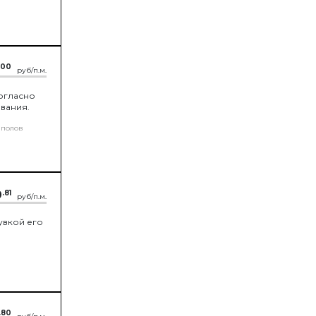
са
ы
.00
руб/п.м.
согласно
вания.
 полов
9
.81
руб/п.м.
увкой его
.80