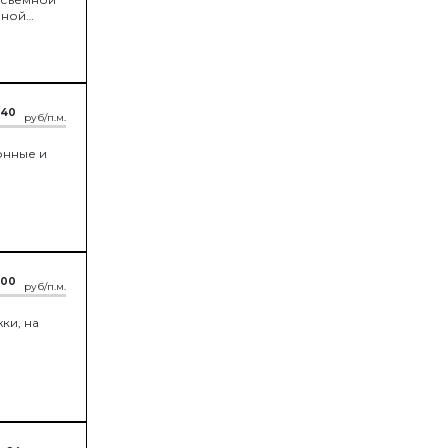
мной
.40
руб/п.м.
онные и
.00
руб/п.м.
ки, на