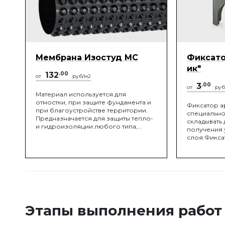
Мембрана Изостуд МС
Фиксато
ик"
132
.00
от
руб/м2
3
.00
от
руб
Материал используется для
отмостки, при защите фундамента и
Фиксатор ар
при благоустройстве территории.
специально
Предназначается для защиты тепло-
складывать 
и гидроизоляции любого типа,
получения 
обустройства подземных
слоя.Фикса
строительных конструкций,
универсаль
инверсионной кровли,
защитный с
полноценных дренажных систем.
горизонтал
поверхност
монтаже мо
плит перекр
горизонтал
Необходима
Этапы выполнения работ
слоя дости
переворач