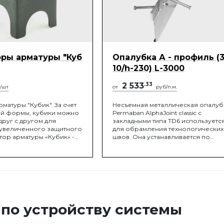
ры арматуры "Куб
Опалубка А - профиль (
10/h-230) L-3000
2 533
.33
/шт
от
руб/п.м.
матуры "Кубик". За счет
Несъемная металлическая опалуб
й формы, кубики можно
Permaban AlphaJoint classic с
друг с другом для
закладными типа TD6 используетс
увеличенного защитного
для обрамления технологических
тор арматуры «Кубик» -
швов. Она устанавливается по
ный элемент, создающий
периметру карт бетонирования в
лой бетона в
уровень чистового пола и
ьных монолитных
выполняет несколько функций:
ях. Применяется при
обрамляет карту заливки, защища
нолитных фундаментов,
кромку шва от разрушения под
ытия, мостов и других
воздействием механических
ьных конструкций..
нагрузок, способствует
я высота защитного
распределению нагрузок между
 по устройству системы
гается
соседними бетонными плитами и
иванием корпуса
обеспечивает движение плит