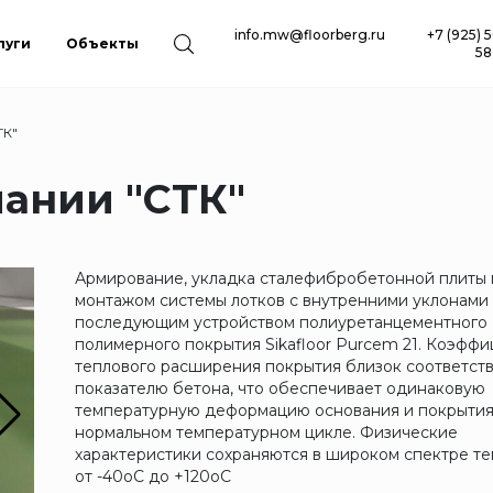
info.mw@floorberg.ru
+7 (925) 
луги
Объекты
58
ТК"
ании "СТК"
Армирование, укладка сталефибробетонной плиты 
монтажом системы лотков с внутренними уклонами
последующим устройством полиуретанцементного
полимерного покрытия Sikafloor Purcem 21. Коэфф
теплового расширения покрытия близок соответс
показателю бетона, что обеспечивает одинаковую
температурную деформацию основания и покрытия
нормальном температурном цикле. Физические
характеристики сохраняются в широком спектре т
от -40оC до +120оC