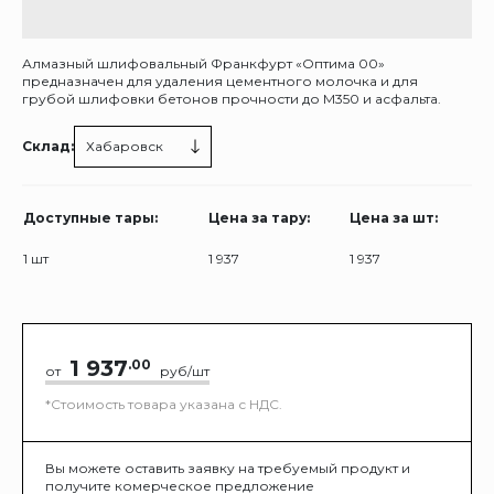
Алмазный шлифовальный Франкфурт «Оптима 00»
предназначен для удаления цементного молочка и для
грубой шлифовки бетонов прочности до М350 и асфальта.
Склад:
Хабаровск
Доступные тары:
Цена за тару:
Цена за шт:
1 шт
1 937
1 937
1 937
.00
от
руб/шт
*Стоимость товара указана с НДС.
Вы можете оставить заявку на требуемый продукт и
получите комерческое предложение