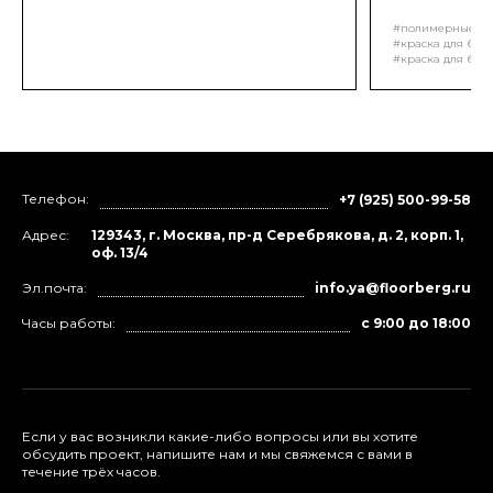
#полимерные п
#краска для бет
#краска для бет
#обеспыливание
#краска для бет
Телефон:
+7 (925) 500-99-58
Адрес:
129343, г. Москва, пр-д Серебрякова, д. 2, корп. 1,
оф. 13/4
Эл.почта:
info.ya@floorberg.ru
Часы работы:
с 9:00 до 18:00
Если у вас возникли какие-либо вопросы или вы хотите
обсудить проект, напишите нам и мы свяжемся с вами в
течение трёх часов.