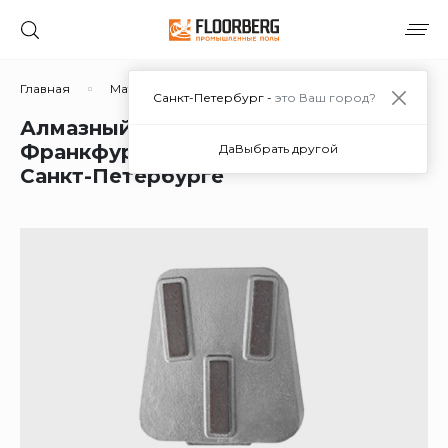
Главная
Материалы
Дополнительные материалы
Санкт-Петербург -
это Ваш город?
Алмазный шлифовальный
Франкфурт Оптима00 1000/800 в
Да
Выбрать другой
Санкт-Петербурге