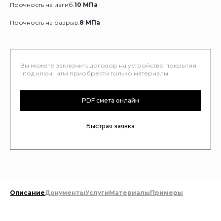
Прочность на изгиб:
10 МПа
Прочность на разрыв:
8 МПа
Вы можете заключить договор на устройство покрытия
"под ключ" или приобрести только материалы
PDF смета онлайн
Быстрая заявка
Описание
Документы
Услуги
Материалы
Примеры