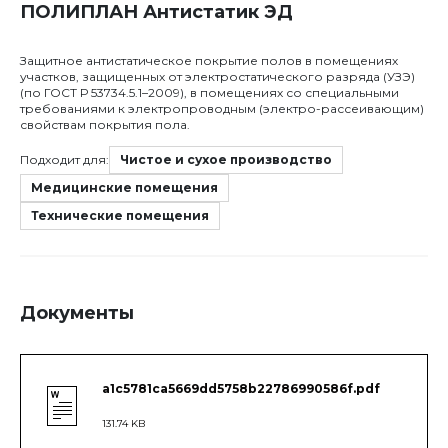
ПОЛИПЛАН Антистатик ЭД
Защитное антистатическое покрытие полов в помещениях
участков, защищенных от электростатического разряда (УЗЭ)
(по ГОСТ Р 53734.5.1–2009), в помещениях со специальными
требованиями к электропроводным (электро-рассеивающим)
свойствам покрытия пола.
Подходит для:
Чистое и сухое производство
Медицинские помещения
Технические помещения
Документы
a1c5781ca5669dd5758b22786990586f.pdf
131.74 KB