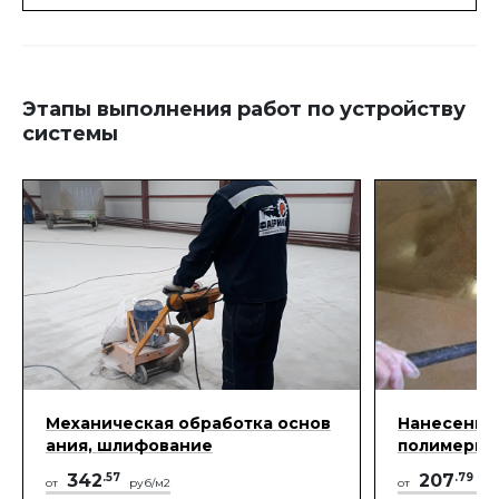
Этапы выполнения работ по устройству
системы
Механическая обработка основ
Нанесение 
ания, шлифование
полимерны
342
.57
207
.79
от
руб/м2
от
ру