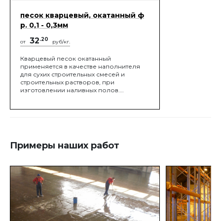
песок кварцевый, окатанный ф
р. 0,1 - 0,3мм
32
.20
от
руб/кг.
Кварцевый песок окатанный
применяется в качестве наполнителя
для сухих строительных смесей и
строительных растворов, при
изготовлении наливных полов.
Широкое применение кварцевый
песок окатанный получил в качестве
заполнителя для детских и спортивных
площадок, полей для гольфа и конных
манежей.
Примеры наших работ