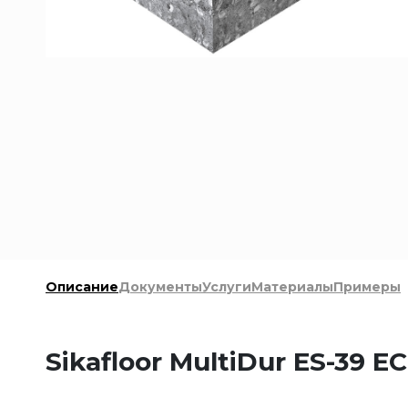
Описание
Документы
Услуги
Материалы
Примеры
Sikafloor MultiDur ES-39 E