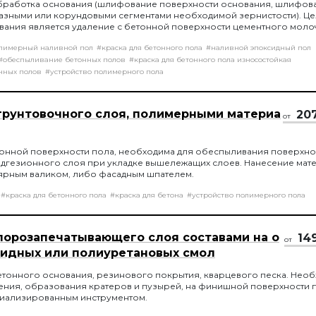
бработка основания (шлифование поверхности основания, шлифов
азными или корундовыми сегментами необходимой зернистости). Ц
ания является удаление с бетонной поверхности цементного моло
енку на бетонной поверхности, которая препятствует монолитному
лимерный наливной пол
#краска для бетонного пола
#наливной эпоксидный пол
рытия и основы.
#обеспыливание бетонных полов
#краска для бетонного пола износостойкая
нных полов
#устройство полимерного пола
грунтовочного слоя, полимерными материа
20
от
онной поверхности пола, необходима для обеспыливания поверхнос
адгезионного слоя при укладке вышележащих слоев. Нанесение мат
ярным валиком, либо фасадным шпателем.
#краска для бетонного пола
#краска для бетона
#устройство полимерного пола
порозапечатывающего слоя составами на о
14
от
сидных или полиуретановых смол
етонного основания, резинового покрытия, кварцевого песка. Нео
ния, образования кратеров и пузырей, на финишной поверхности 
циализированным инструментом.