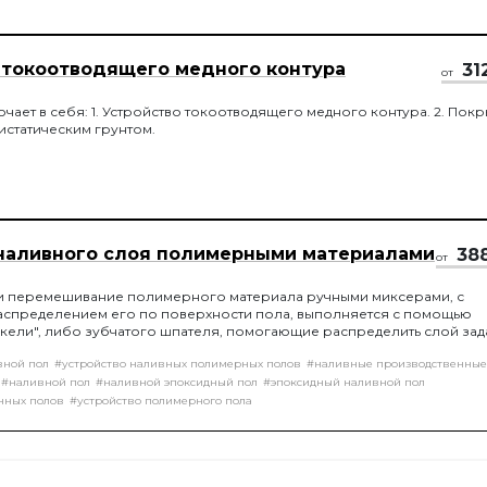
 токоотводящего медного контура
31
от
чает в себя: 1. Устройство токоотводящего медного контура. 2. Пок
истатическим грунтом.
наливного слоя полимерными материалами
38
от
и перемешивание полимерного материала ручными миксерами, с
спределением его по поверхности пола, выполняется с помощью
кели", либо зубчатого шпателя, помогающие распределить слой за
ы, с последующей обработкой игольчатым валиком, для удаление в
вной пол
#устройство наливных полимерных полов
#наливные производственные
и.
#наливной пол
#наливной эпоксидный пол
#эпоксидный наливной пол
нных полов
#устройство полимерного пола