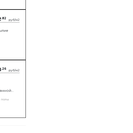
2
.82
руб/м2
рытие
8
.26
руб/м2
данной
оздуха из
 полы