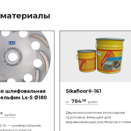
 материалы
ая шлифовальная
Sikafloor®-161
ельфин Ls-S Ø180
784
.58
от
руб/кг.
Двухкомпонентная эпоксидная
00
руб/шт
грунтовка, вяжущее для
выравнивающих растворов и стяж
S-S» — универсальная,
ального класса,