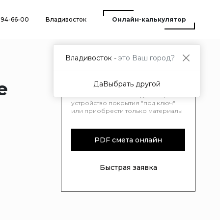
) 94-66-00
Владивосток
Онлайн-калькулятор
Владивосток -
это Ваш город?
е
Да
Выбрать другой
Вы можете заключить договор на
устройство покрытия "под ключ"
или приобрести только материалы
PDF смета онлайн
Быстрая заявка