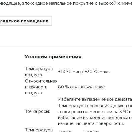
роводящее, эпоксидное напольное покрытие с высокой химич
ладское помещение
Условия применения
Температура
o
o
+10
С мин./ +30
С макс.
воздуха:
Относительная
влажность
80 % отн. влажн. макс.
воздуха:
Избегайте выпадение конденсата
Температура основания должна б
o
Точка росы:
точки росы не менее чем на 3
С в
избежание выпадения конденсата
изменения цвета поверхности.
Температура
o
o