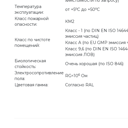
химстойкости по запросу)
Температура
o
o
от +5
С до +50
С
эксплуатации:
Класс пожарной
КМ2
опасности:
Класс - 1 (по DIN EN ISO 14644
эмиссия частиц)
Класс по чистоте
Класс A (по EU GMP эмиссия 
помещений:
Класс 9,6 (по DIN EN ISO 1464
эмиссия ЛОВ)
Биологическая
Очень хорошая (по ISO 846)
стойкость:
Электросопротивление
6
RG<10
Ом
пола:
Цветовая гамма:
Согласно RAL