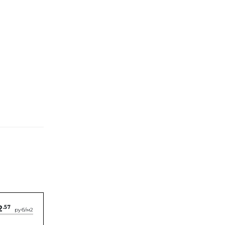
2
.57
руб/м2