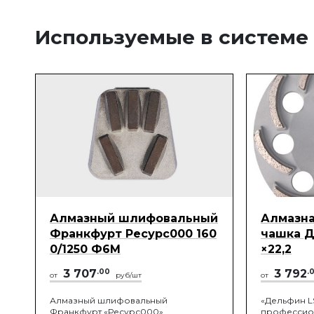
Используемые в системе
Алмазный шлифовальный
Алмазн
Франкфурт Ресурс000 160
чашка Д
0/1250 Ф6М
×22,2
3 707
.00
3 792
.
от
руб/шт
от
Алмазный шлифовальный
«Дельфин L
Франкфурт «Ресурс000»
профессион