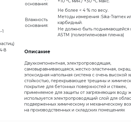
+10
С мин./ +30
С макс.
основания:
Не более < 4 % по весу.
Методы измерения :Sika-Tramex и
Влажность
карбидный.
основания:
Не должно быть поднимающейся в
-1
ASTM (полиэтиленовая пленка)
частиц)
4-8
Описание
Двухкомпонентная, электропроводящая,
самовыравнивающаяся, жестко-эластичная, окра
эпоксидная напольная система с очень высокой 
стойкостью, перекрывающее трещины и химическ
покрытие для бетонных поверхностей и стяжек,
применяемое для защиты от загрязняющих воду 
используется электропроводящий слой для облас
подверженных химическому и механическому во
на производственных и складских помещениях