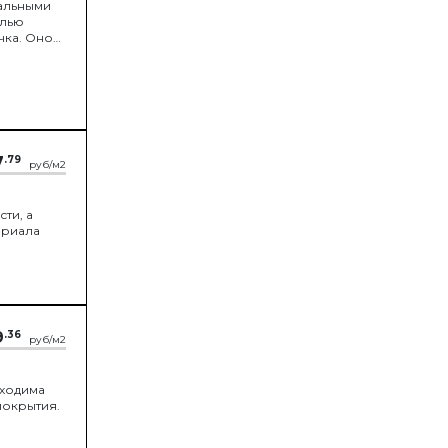
альными
елью
чка. Оно
7
.79
руб/м2
ти, а
ериала
9
.36
руб/м2
бходима
покрытия.