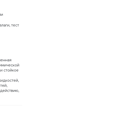
ли
лаги, тест
шенная
химической
и стойкое
жидкостей,
тей,
здействию,