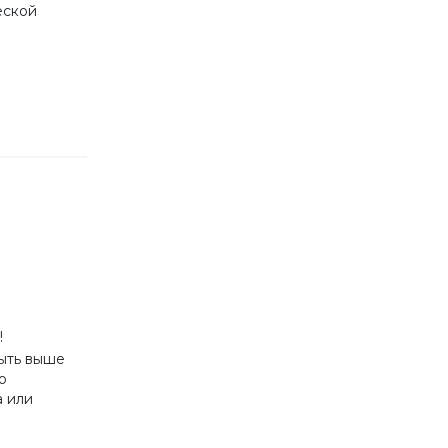
еской
!
ыть выше
о
 или