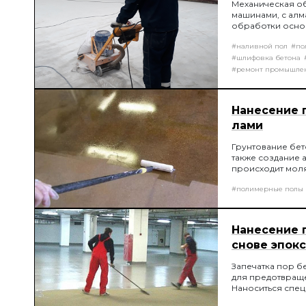
Механическая о
машинами, с алм
обработки основ
образовывает пл
#наливной пол
#по
соединению пок
#шлифовка бетона
#ремонт промышле
Нанесение 
лами
Грунтование бет
также создание 
происходит мол
#полимерные полы
Нанесение 
снове эпок
Запечатка пор б
для предотвраще
Наноситься спе