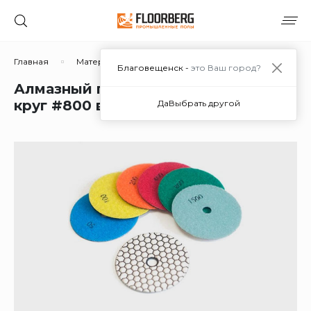
Главная
Материалы
Дополнительные материалы
Благовещенск -
это Ваш город?
Алмазный гибкий шлифовальный
круг #800 в Благовещенске
Да
Выбрать другой