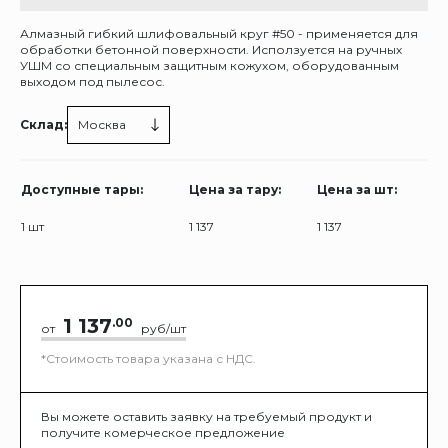
Алмазный гибкий шлифовальный круг #50 - применяется для
обработки бетонной поверхности. Исползуется на ручных
УШМ со специальным защитным кожухом, оборудованным
выходом под пылесос.
Склад:
Москва
Доступные тары:
Цена за тару:
Цена за шт:
1 шт
1 137
1 137
1 137
.00
от
руб/шт
*Стоимость товара указана с НДС.
Вы можете оставить заявку на требуемый продукт и
получите комерческое предложение