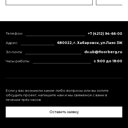
до получения нужной шероховатости
до получения
поверхности.
поверхности.
Телефон:
+7 (4212) 94-66-00
Адрес:
680022, г. Хабаровск, ул.Лазо 3Ж
Эл.почта:
dv.ub@floorberg.ru
Часы работы:
с 9:00 до 18:00
Если у вас возникли какие-либо вопросы или вы хотите
обсудить проект, напишите нам и мы свяжемся с вами в
течение трёх часов.
Оставить заявку