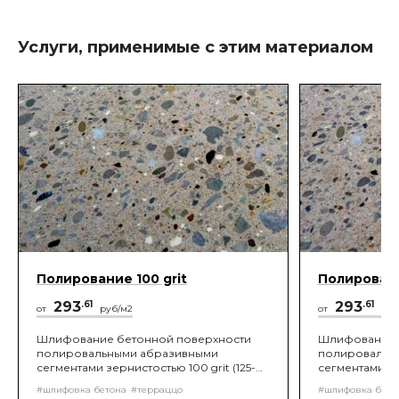
Услуги, применимые с этим материалом
Полирование 100 grit
Полировани
293
.61
293
.61
от
руб/м2
от
руб
Шлифование бетонной поверхности
Шлифование 
полировальными абразивными
полировальн
сегментами зернистостью 100 grit (125-
сегментами зе
150 мкм по ISO77) с помощью роторных
90 мкм по IS
#шлифовка бетона
#терраццо
#шлифовка бето
или планетарных шлифовальных машин,
или планетар