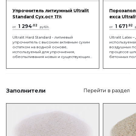
Упрочнитель литиумный Ultralit
Порозапол
Standard Сух.ост 11%
екса Ultrali
1 294
.02
1 671
.92
от
руб/л.
от
р
Ultralit Hard Standard - литиевый
Ultralit Latex
упрочнитель с высоким активным сухим
используемая
остатком на водной основе,
воздушных по
используемый для упрочнения,
процессе шл
обеспыливания новых и существующих
бетонных пол
бетонных полов. ПРИМЕНЯТЬСЯ НА
перед работ
ПОЛАХ: - Торговых центров -
машиной, см
Супермаркетов - Паркингов - Ангаров
пылью и запо
для самолетов - Складов -
поверхности по
Логистических центров -
гладкую пове
Производственных помещений - Школ и
полируется б
Заполнители
Перейти в раздел
Университетов - Медицинских
нанесения Ult
учреждений - Офисных помещений и
равномерно 
т.д…
упрочняющим