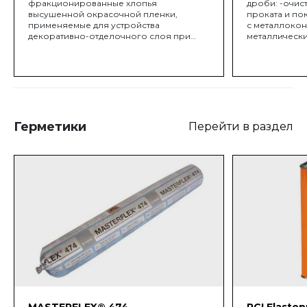
фракционированные хлопья
дроби: -очис
высушенной окрасочной пленки,
проката и по
применяемые для устройства
с металлокон
декоративно-отделочного слоя при
металлически
отделке стен и полов в акриловых,
эмалирование
полиуретановых и эпоксидных системах
электростанц
материалов. Чипсы (флоки)
цилиндров дв
поставляются как в однотонном виде
турбогенерат
(монохромные), так и в виде смеси
цилиндрическ
разных цветов (миксов).
балластное 
емкостей.
Герметики
Перейти в раздел
MASTERFLEX® 474
PCI Elastop