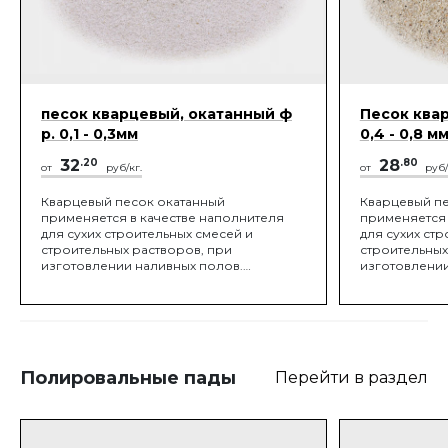
песок кварцевый, окатанный ф
Песок ква
р. 0,1 - 0,3мм
0,4 - 0,8 м
32
.20
28
.80
от
руб/кг.
от
руб/
Кварцевый песок окатанный
Кварцевый п
применяется в качестве наполнителя
применяется 
для сухих строительных смесей и
для сухих ст
строительных растворов, при
строительных
изготовлении наливных полов.
изготовлении
Широкое применение кварцевый песок
Широкое при
окатанный получил в качестве
окатанный по
заполнителя для детских и спортивных
заполнителя 
площадок, полей для гольфа и конных
площадок, по
манежей.
манежей.
Полировальные пады
Перейти в раздел