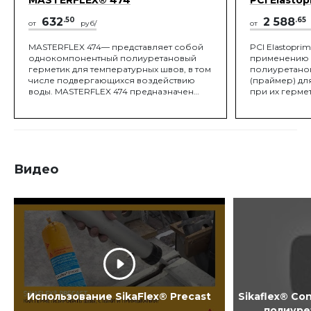
632
.50
2 588
.65
от
руб/
от
MASTERFLEX 474— представляет собой
PCI Elastoprim
однокомпонентный полиуретановый
применению 
герметик для температурных швов, в том
полиуретанов
числе подвергающихся воздействию
(праймер) дл
воды. MASTERFLEX 474 предназначен
при их гермет
для: - использования как внутри, так и
предназначен
снаружи помещений, - герметизации
полиуретано
температурных швов в полах (особенно
герметиков Ma
рекомендуется для полов, упрочненных
кирпичных и 
материалами серии MASTERTOP), - для
герметизации температурных швов в
Видео
стенах и потолках, - герметизации
температурных швов, постоянно
находящихся под водой, - герметизации
температурных швов с подвижностью <
25%.
Использование SikaFlex® Precast
Sikaflex® Co
полиуре