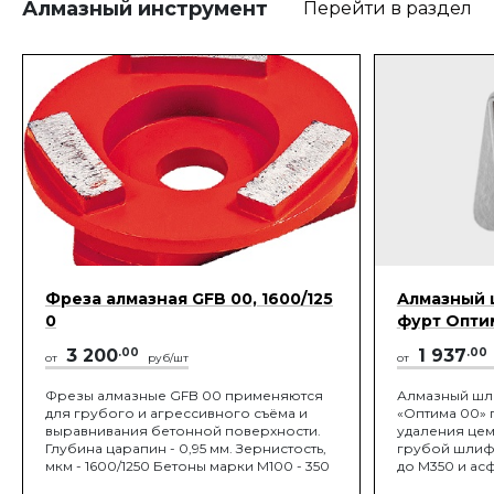
Алмазный инструмент
Перейти в раздел
Фреза алмазная GFB 00, 1600/125
Алмазный 
0
фурт Опти
3 200
.00
1 937
.00
от
руб/шт
от
Фрезы алмазные GFB 00 применяются
Алмазный шл
для грубого и агрессивного съёма и
«Оптима 00» 
выравнивания бетонной поверхности.
удаления цем
Глубина царапин - 0,95 мм. Зернистость,
грубой шлиф
мкм - 1600/1250 Бетоны марки М100 - 350
до М350 и асф