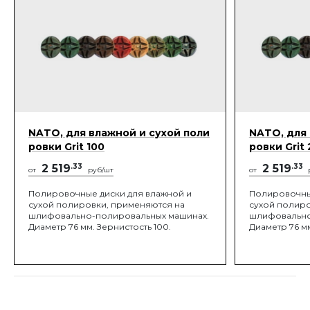
NATO, для влажной и сухой поли
NATO, для 
ровки Grit 100
ровки Grit
2 519
.33
2 519
.33
от
руб/шт
от
Полировочные диски для влажной и
Полировочны
сухой полировки, применяются на
сухой полиро
шлифовально-полировальных машинах.
шлифовально
Диаметр 76 мм. Зернистость 100.
Диаметр 76 мм