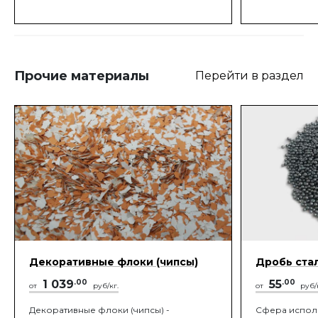
Прочие материалы
Перейти в раздел
Декоративные флоки (чипсы)
Дробь сталь
1 039
.00
55
.00
от
руб/кг.
от
руб/
Декоративные флоки (чипсы) -
Сфера испол