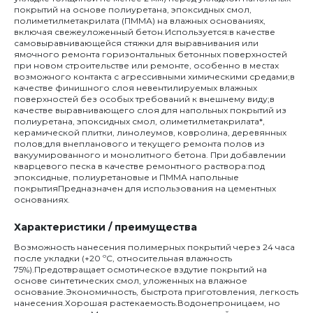
покрытий на основе полиуретана, эпоксидных смол,
полиметилметакрилата (ПММА) на влажных основаниях,
включая свежеуложенный бетон.Используется:в качестве
самовыравнивающейся стяжки для выравнивания или
ямочного ремонта горизонтальных бетонных поверхностей
при новом строительстве или ремонте, особенно в местах
возможного контакта с агрессивными химическими средами;в
качестве финишного слоя невентилируемых влажных
поверхностей без особых требований к внешнему виду;в
качестве выравнивающего слоя для напольных покрытий из
полиуретана, эпоксидных смол, олиметилметакрилата*,
керамической плитки, линолеумов, ковролина, деревянных
полов;для внепланового и текущего ремонта полов из
вакуумированного и монолитного бетона. При добавлении
кварцевого песка в качестве ремонтного раствора:под
эпоксидные, полиуретановые и ПММА напольные
покрытияПредназначен для использования на цементных
основаниях.
Характеристики / преимущества
Возможность нанесения полимерных покрытий через 24 часа
после укладки (+20 ºС, относительная влажность
75%).Предотвращает осмотическое вздутие покрытий на
основе синтетических смол, уложенных на влажное
основание.Экономичность, быстрота приготовления, легкость
нанесения.Хорошая растекаемость.Водонепроницаем, но