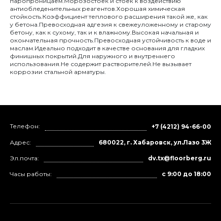
паропроницаем.Морозостоек и стоек к воздействию
антиобледенительных реагентов.Хорошая химическая
стойкость.Коэффициент теплового расширения такой же, как
у бетона.Превосходная адгезия к свежеуложенному и старому
бетону, как к сухому, так и к влажному.Высокая начальная и
окончательная прочность.Превосходная устойчивость к воде и
маслам.Идеально подходит в качестве основания для гладких
финишных покрытий.Для наружного и внутреннего
использования.Не содержит растворителей.Не вызывает
коррозии стальной арматуры.
Телефон:
+7 (4212) 94-66-00
Адрес:
680022, г. Хабаровск, ул.Лазо 3Ж
Эл.почта:
dv.tx@floorberg.ru
Часы работы:
с 9:00 до 18:00