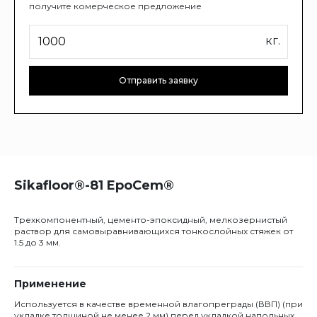
получите комерческое предложение
кг.
Отправить заявку
Sikafloor®-81 EpoCem®
Трехкомпонентный, цементо-эпоксидный, мелкозернистый
раствор для самовыравнивающихся тонкослойных стяжек от
1.5 до 3 мм.
Применение
Используется в качестве временной влагопреграды (ВВП) (при
укладке толщиной не менее 2 мм) перед укладкой напольных