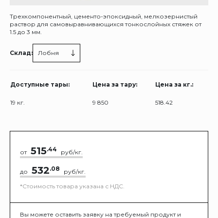
Трехкомпонентный, цементо-эпоксидный, мелкозернистый
раствор для самовыравнивающихся тонкослойных стяжек от
1.5 до 3 мм.
Склад:
Лобня
Доступные тары:
Цена за тару:
Цена за кг.:
19 кг.
9 850
518.42
515
.44
от
руб/кг.
532
.08
до
руб/кг.
*Стоимость товара указана с НДС.
Вы можете оставить заявку на требуемый продукт и