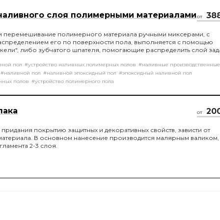
наливного слоя полимерными материалами
38
от
и перемешивание полимерного материала ручными миксерами, с
спределением его по поверхности пола, выполняется с помощью
кели", либо зубчатого шпателя, помогающие распределить слой за
ы, с последующей обработкой игольчатым валиком, для удаление в
вной пол
#устройство наливных полимерных полов
#наливные производственные
и.
#наливной пол
#наливной эпоксидный пол
#эпоксидный наливной пол
нных полов
#устройство полимерного пола
лака
20
от
придания покрытию защитных и декоративных свойств, зависти от
материала. В основном нанесение производится малярным валиком,
гламента 2-3 слоя.