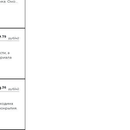
чка. Оно
7
.79
руб/м2
ти, а
ериала
9
.36
руб/м2
бходима
покрытия.