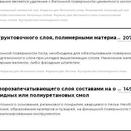
ания является удаление с бетонной поверхности цементного моло
енку на бетонной поверхности, которая препятствует монолитному
лимерный наливной пол
#краска для бетонного пола
#наливной эпоксидный пол
рытия и основы.
#обеспыливание бетонных полов
#краска для бетонного пола износостойкая
нных полов
#устройство полимерного пола
грунтовочного слоя, полимерными материа
20
от
онной поверхности пола, необходима для обеспыливания поверхнос
адгезионного слоя при укладке вышележащих слоев. Нанесение мат
ярным валиком, либо фасадным шпателем.
#краска для бетонного пола
#краска для бетона
#устройство полимерного пола
порозапечатывающего слоя составами на о
14
от
сидных или полиуретановых смол
етонного основания, резинового покрытия, кварцевого песка. Нео
ния, образования кратеров и пузырей, на финишной поверхности 
циализированным инструментом.