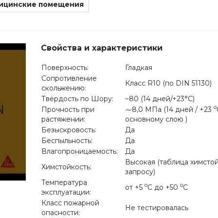
ицинские помещения
Свойства и характеристики
Поверхность:
Гладкая
Сопротивление
Класс R10 (по DIN 51130)
скольжению:
Твёрдость по Шору:
~80 (14 дней/+23°C)
o
Прочность при
⁓8,0 МПа (14 дней / +23
растяжении:
основному слою )
Безыскровость:
Да
Беспыльность:
Да
Влагопроницаемость:
Да
Высокая (таблица химсто
Химстойкость:
запросу)
Температура
o
o
от +5
С до +50
С
эксплуатации:
Класс пожарной
Не тестировалась
опасности: