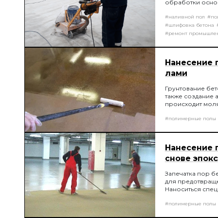
обработки основ
образовывает пл
#наливной пол
#по
соединению пок
#шлифовка бетона
#ремонт промышле
Нанесение 
лами
Грунтование бет
также создание 
происходит мол
#полимерные полы
Нанесение 
снове эпок
Запечатка пор б
для предотвраще
Наноситься спе
#полимерные полы