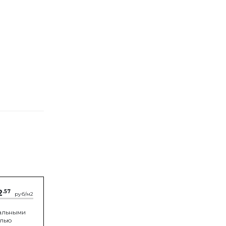
2
.57
руб/м2
альными
елью