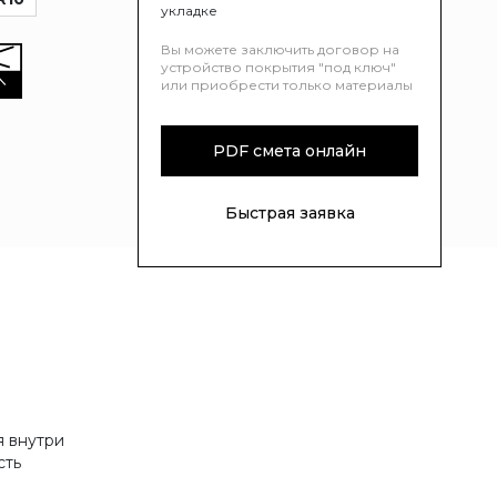
укладке
Вы можете заключить договор на
устройство покрытия "под ключ"
или приобрести только материалы
PDF смета онлайн
Быстрая заявка
я внутри
сть