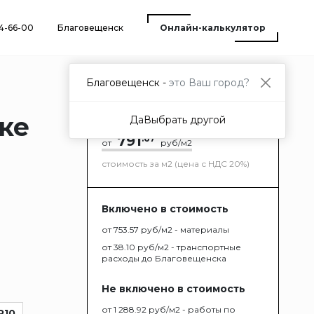
94-66-00
Благовещенск
Онлайн-калькулятор
Благовещенск -
это Ваш город?
ске
Да
Выбрать другой
791
.67
от
руб/м2
стоимость за м2 (цена с НДС 20%)
Включено в стоимость
от 753.57 руб/м2 - материалы
от 38.10 руб/м2 - транспортные
расходы до Благовещенска
Не включено в стоимость
от 1 288.92 руб/м2 - работы по
R10