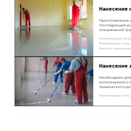
Нанесение 
Приготовление 
последующим ра
специальной "ра
проектом толщин
#полимерный нали
уложенной смес
#полимерные полы
#ремонт промышле
Нанесение 
Необходимо для 
используемого 
технического ре
#полимерные полы