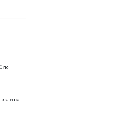
С по
йкости по