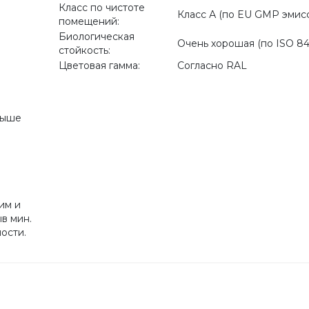
Класс по чистоте
Класс А (по EU GMP эмисс
помещений:
Биологическая
Очень хорошая (по ISO 84
стойкость:
Цветовая гамма:
Согласно RAL
выше
им и
в мин.
ости.