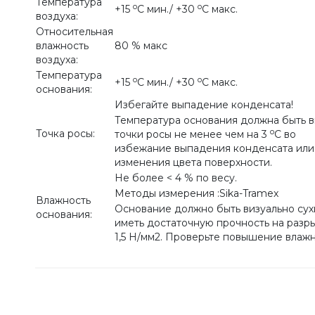
Температура
o
o
+15
С мин./ +30
С макс.
воздуха:
Относительная
влажность
80 % макс
воздуха:
Температура
o
o
+15
С мин./ +30
С макс.
основания:
Избегайте выпадение конденсата!
Температура основания должна быть 
o
Точка росы:
точки росы не менее чем на 3
С во
избежание выпадения конденсата или
изменения цвета поверхности.
Не более < 4 % по весу.
Методы измерения :Sika-Tramex
Влажность
Основание должно быть визуально сух
основания:
иметь достаточную прочность на разры
1,5 Н/мм2. Проверьте повышение влажн