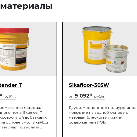
 материалы
tender Т
Sikafloor-305W
50
9 092
.11
руб/кг.
от
руб/кг.
применению материал
Двухкомпонентное полиуретанов
ного пола. Extender T
покрытие на водной основе с
иксотропной добавкам к
матовым блеском и низким
на основе смол SikaFloor
содержанием ЛОВ.
 Материал позволяет
ормовочные свойства
нии на вертикальных или