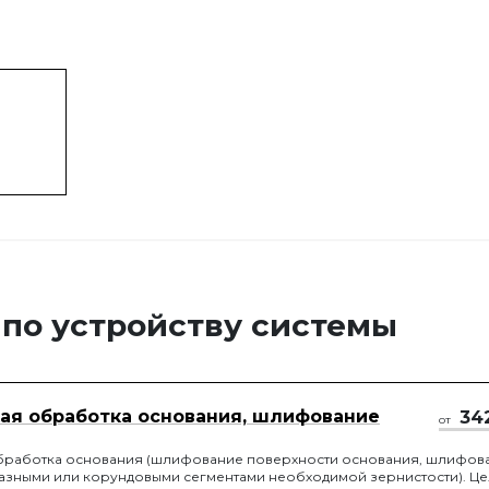
 по устройству системы
ая обработка основания, шлифование
34
от
бработка основания (шлифование поверхности основания, шлифов
азными или корундовыми сегментами необходимой зернистости). Ц