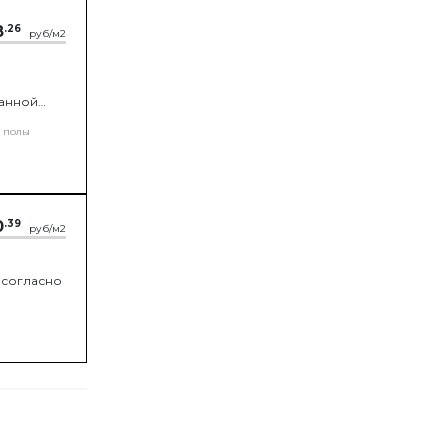
8
.26
руб/м2
данной
оздуха из
 полы
0
.39
руб/м2
 согласно