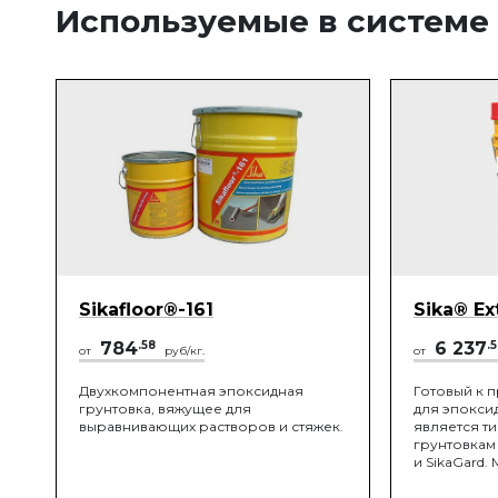
Используемые в системе
Sikafloor®-161
Sika® Ex
784
.58
6 237
.
от
руб/кг.
от
Двухкомпонентная эпоксидная
Готовый к 
грунтовка, вяжущее для
для эпоксид
выравнивающих растворов и стяжек.
является т
грунтовкам 
и SikaGard.
улучшить ф
при нанесе