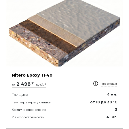
Nitero Epoxy TF40
2 498
.
21
Что входит
2
от
руб/м
Толщина
4
мм.
Температура укладки
от 10
до 30
°C
Количество слоев
3
Износостойкость
41
мг.