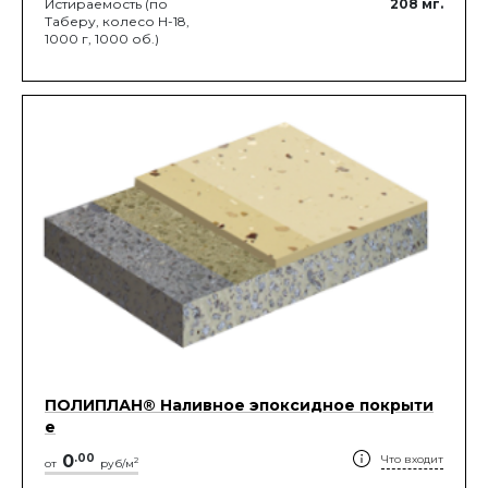
Истираемость (по
208
мг.
Таберу, колесо Н-18,
1000 г, 1000 об.)
ПОЛИПЛАН® Наливное эпоксидное покрыти
е
0
.
00
Что входит
2
от
руб/м