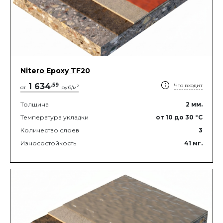
Nitero Epoxy TF20
1 634
.
59
Что входит
2
от
руб/м
Толщина
2
мм.
Температура укладки
от 10
до 30
°C
Количество слоев
3
Износостойкость
41
мг.