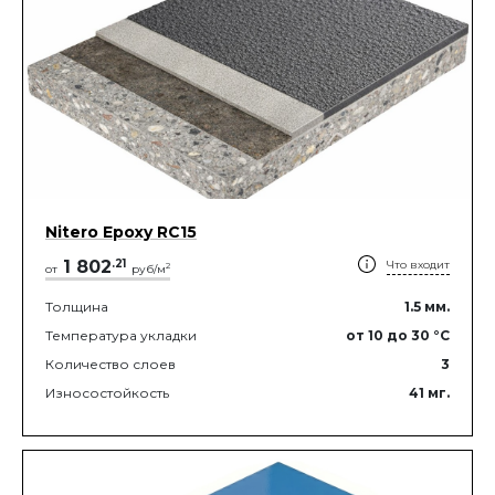
Nitero Epoxy RС15
1 802
.
21
Что входит
2
от
руб/м
Толщина
1.5
мм.
Температура укладки
от 10
до 30
°C
Количество слоев
3
Износостойкость
41
мг.