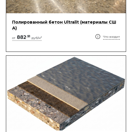
Полированный бетон Ultralit (материалы СШ
А)
882
.
91
Что входит
2
от
руб/м