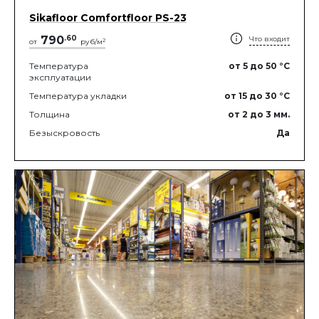
Sikafloor Comfortfloor PS-23
790
.
60
Что входит
2
от
руб/м
Температура
от 5
до 50
°C
эксплуатации
Температура укладки
от 15
до 30
°C
Толщина
от 2
до 3
мм.
Безыскровость
Да