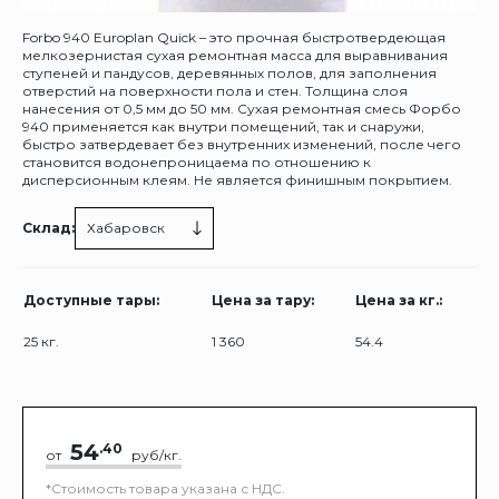
Forbo 940 Europlan Quick – это прочная быстротвердеющая
мелкозернистая сухая ремонтная масса для выравнивания
ступеней и пандусов, деревянных полов, для заполнения
отверстий на поверхности пола и стен. Толщина слоя
нанесения от 0,5 мм до 50 мм. Сухая ремонтная смесь Форбо
940 применяется как внутри помещений, так и снаружи,
быстро затвердевает без внутренних изменений, после чего
становится водонепроницаема по отношению к
дисперсионным клеям. Не является финишным покрытием.
Склад:
Хабаровск
Доступные тары:
Цена за тару:
Цена за кг.:
25 кг.
1 360
54.4
54
.40
от
руб/кг.
*Стоимость товара указана с НДС.