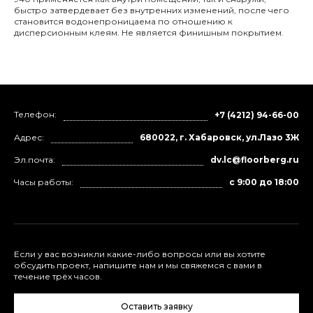
быстро затвердевает без внутренних изменений, после чего
становится водонепроницаема по отношению к
дисперсионным клеям. Не является финишным покрытием.
Телефон:
+7 (4212) 94-66-00
Адрес:
680022, г. Хабаровск, ул.Лазо 3Ж
Эл.почта:
dv.lc@floorberg.ru
Часы работы:
с 9:00 до 18:00
Если у вас возникли какие-либо вопросы или вы хотите
обсудить проект, напишите нам и мы свяжемся с вами в
течение трёх часов.
Оставить заявку