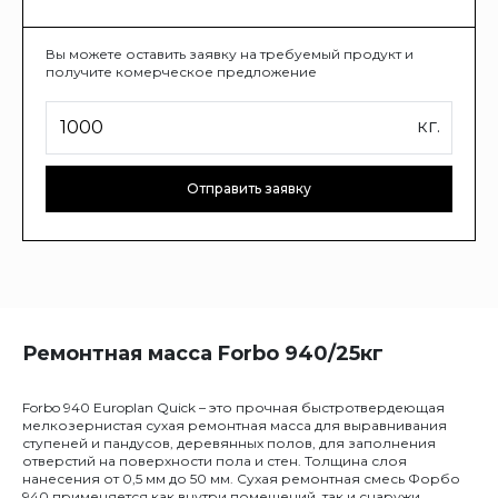
Вы можете оставить заявку на требуемый продукт и
получите комерческое предложение
кг.
Отправить заявку
Ремонтная масса Forbo 940/25кг
Forbo 940 Europlan Quick – это прочная быстротвердеющая
мелкозернистая сухая ремонтная масса для выравнивания
ступеней и пандусов, деревянных полов, для заполнения
отверстий на поверхности пола и стен. Толщина слоя
нанесения от 0,5 мм до 50 мм. Сухая ремонтная смесь Форбо
940 применяется как внутри помещений, так и снаружи,