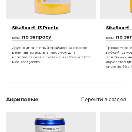
Sikafloor®-13 Pronto
Sikafloor®-
по запросу
по за
цена
цена
Двухкомпонентный праймер на основе
Трехкомпоне
реактивных акрилатных смол для
гибкий, сам
использования в системе Sikafloor-Pronto
для стяжки н
Modular System.
акрилатов дл
системе Sikaf
может исполь
вяжущего дл
растворов.
Акриловые
Перейти в раздел