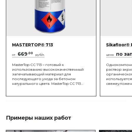
MASTERTOP® 713
Sikafloor® 
669
.00
по за
от
руб/л.
цена
MasterTop CC 713 – готовый к
Однокомпоне
использованию высококачественный
раствор акри
запечатывающий материал для
органическом
последующего ухода за бетоном
используется
натурального цвета. MasterTop CC 713
свежеуложен
образует на поверхности бетона
способствуе
мембрану, которая запечатывает поры и
свежеуложен
препятствует интенсивно
бетона.
Примеры наших работ