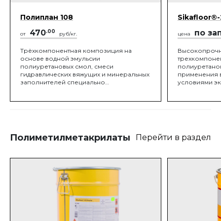
Полиплан 108
Sikafloor®
470
.00
по за
от
руб/кг.
цена
Трёхкомпонентная композиция на
Высокопрочна
основе водной эмульсии
трехкомпоне
полиуретановых смол, смеси
полиуретанов
гидравлических вяжущих и минеральных
применения в
заполнителей специально
условиями эк
подобранного полифракционного
состава. Полиплан 108 применяется как
основной слой в составе системы
монолитного покрытия пола для
тяжелых режимов эксплуатации
ПОЛИПЛАН® Рапид на предприятиях
Полиметилметакрилаты
Перейти в раздел
пищевой, химической промышленности,
машиностроения, сельского хозяйства,
транспорта и связи.