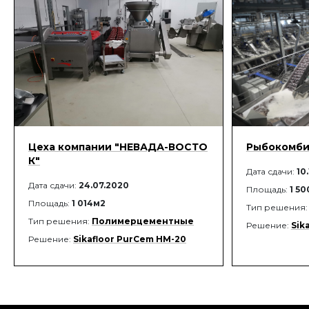
Цеха компании "НЕВАДА-ВОСТО
Рыбокомби
К"
Дата сдачи:
10
Дата сдачи:
24.07.2020
Площадь:
1 5
Площадь:
1 014м2
Тип решения
Тип решения:
Полимерцементные
Решение:
Sik
Решение:
Sikafloor PurCem HМ-20