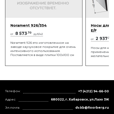
Norament 926/354
Носы для с
E/F
8 573
.70
от
руб/м2
2 937
.56
от
Norament 926 это изготовленное на
заводе каучуковое покрытие для очень
Носы для нест
интенсивного использования.
применение г
Поставляется в виде плитки 100х100 см
желательно и
Телефон:
+7 (4212) 94-66-00
Адрес:
680022, г. Хабаровск, ул.Лазо 3Ж
Эл.почта:
dv.kb@floorberg.ru