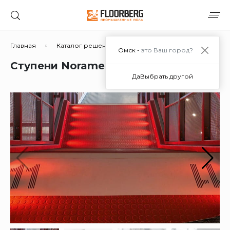
Главная
Каталог решений
Каучуковые покрытия
Омск -
это Ваш город?
Ступени Norament 926 в Омске
Да
Выбрать другой