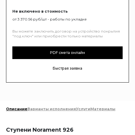
Не включено в стоимость
от 3 370.56 руб/шт - работы по укладке
Вы можете заключить договор на устройство покрытия
"под ключ" или приобрести только материалы
PDF смета онлайн
Быстрая заявка
Описание
Варианты исполнения
Услуги
Материалы
Ступени Norament 926