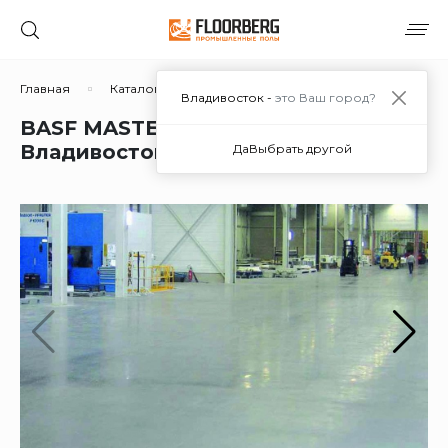
Главная
Каталог решений
Бетонные
BASF MASTE
Владивосток -
это Ваш город?
BASF MASTERTOP 100 в
Владивостоке
Да
Выбрать другой