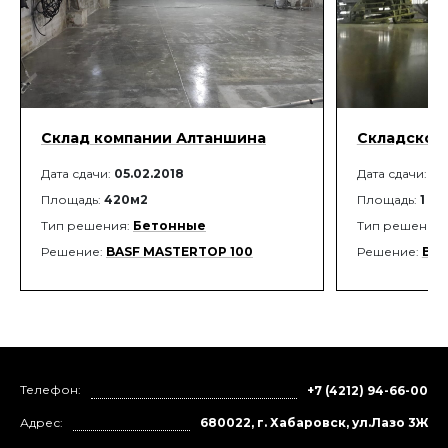
Склад компании Алтаншина
Складское
Дата сдачи:
05.02.2018
Дата сдачи:
12
Площадь:
420м2
Площадь:
1 30
Тип решения:
Бетонные
Тип решения
Решение:
BASF MASTERTOP 100
Решение:
BAS
Телефон:
+7 (4212) 94-66-00
Адрес:
680022, г. Хабаровск, ул.Лазо 3Ж