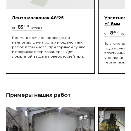
Лента малярная 48*25
Уплотнител
м" 8мм
85
.00
от
руб/шт
8
.00
от
руб/п.
Применяется при проведении
малярных, штукатурных и отделочных
Влагонепрон
работ, в том числе, при горячей сушке
подверженный
и покраске в термокамерах. Для
эластичный ш
локальной защиты поверхностей при
утепления шв
окраске, временной герметизации
герметика.
швов и трещин, склеивании различных
поверхностей, заклейки окон и т.д.
После снятия не оставляет следов на
поверхности.
Примеры наших работ