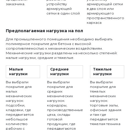
заказчика.
устройству
армирующей сетки
армирующей
в два слоя или
сетки в один слой
армирующего
пространственного
каркаса
Предполагаемая нагрузка на пол
Для промышленного помещения необходимо выбирать
полимерное покрытие для бетона с высокой
сопротивляемостью к механическим воздействиям.
Механические нагрузки разделены на несколько степеней:
малые нагрузки, средние и тяжелые.
Малые
Средние
Тяжелые
нагрузки
нагрузки
нагрузки
Вы выбрали
Вы выбрали
Вы выбрали
покрытие для
покрытие для
покрытие для
малых
средних
тяжелых
механических
механических
механических
нагрузок:
нагрузок:
нагрузок:
подсобки,
коридоры,
торговые залы,
кладовки, где
производственные
офисные здания
передвигается
цеха, склады
и там где
небольшое
готовой
передвигается
количество
продукции, где
тяжелая техника
рабочих с
передвигаются