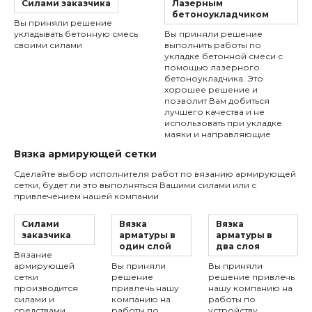
Силами заказчика
Лазерным
бетоноукладчиком
Вы приняли решение
укладывать бетонную смесь
Вы приняли решение
своими силами
выполнить работы по
укладке бетонной смеси с
помощью лазерного
бетоноукладчика. Это
хорошее решение и
позволит Вам добиться
лучшего качества и не
использовать при укладке
маяки и направляющие
Вязка армирующей сетки
Сделайте выбор исполнителя работ по вязанию армирующей
сетки, будет ли это выполняться Вашими силами или с
привлечением нашей компании
Силами
Вязка
Вязка
заказчика
арматуры в
арматуры в
один слой
два слоя
Вязание
армирующей
Вы приняли
Вы приняли
сетки
решение
решение привлечь
производится
привлечь нашу
нашу компанию на
силами и
компанию на
работы по
средствами
работы по
устройству