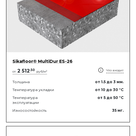
Sikafloor® MultiDur ES-26
2 512
.
50
Что входит
2
от
руб/м
Толщина
от 1.5
до 3
мм.
Температура укладки
от 10
до 30
°C
Температура
от 5
до 50
°C
эксплуатации
Износостойкость
35
мг.