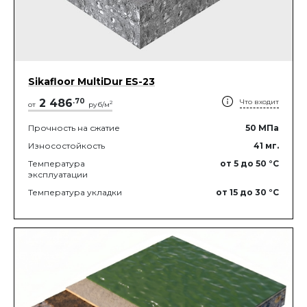
Sikafloor MultiDur ES-23
2 486
.
70
Что входит
2
от
руб/м
Прочность на сжатие
50
МПа
Износостойкость
41
мг.
Температура
от 5
до 50
°C
эксплуатации
Температура укладки
от 15
до 30
°C