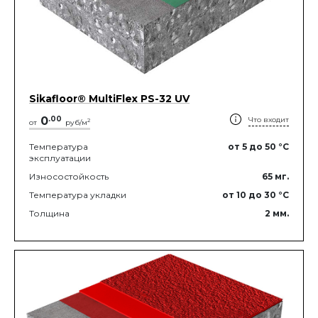
Sikafloor® MultiFlex PS-32 UV
0
.
00
Что входит
2
от
руб/м
Температура
от 5
до 50
°C
эксплуатации
Износостойкость
65
мг.
Температура укладки
от 10
до 30
°C
Толщина
2
мм.