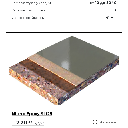
Температура укладки
от 10
до 30
°C
Количество слоев
3
Износостойкость
41
мг.
Nitero Epoxy SLi25
2 211
.
32
Что входит
2
от
руб/м