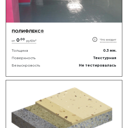
ПОЛИФЛЕКС®
0
.
00
Что входит
2
от
руб/м
Толщина
0.3
мм.
Поверхность
Текстурная
Безыскровость
Не тестировалась