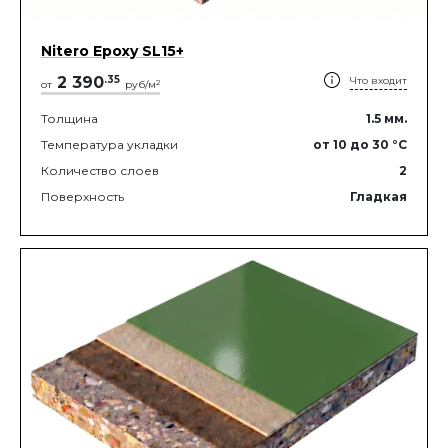
Nitero Epoxy SL15+
2 390
.
35
Что входит
2
от
руб/м
Толщина
1.5
мм.
Температура укладки
от 10
до 30
°C
Количество слоев
2
Поверхность
Гладкая