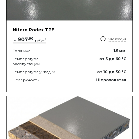
Nitero Rodex TPE
907
.
90
Что входит
2
от
руб/м
Толщина
1.5
мм.
Температура
от 5
до 60
°C
эксплуатации
Температура укладки
от 10
до 30
°C
Поверхность
Шероховатая