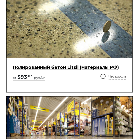
Полированный бетон Litsil (материалы РФ)
593
.
03
Что входит
2
от
руб/м