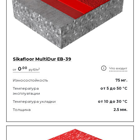
Sikafloor MultiDur EB-39
0
.
00
Что входит
2
от
руб/м
Износостойкость
75
мг.
Температура
от 5
до 50
°C
эксплуатации
Температура укладки
от 10
до 30
°C
Толщина
2.5
мм.