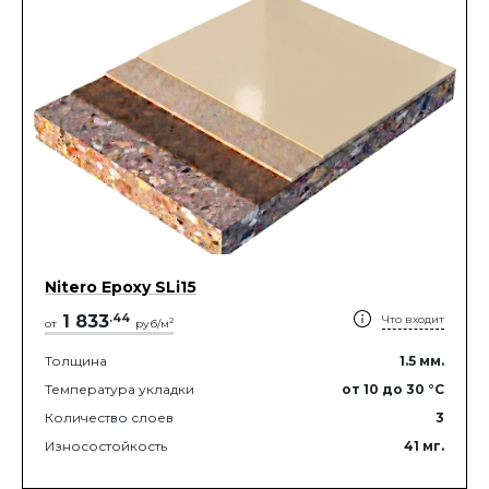
Nitero Epoxy SLi15
1 833
.
44
Что входит
2
от
руб/м
Толщина
1.5
мм.
Температура укладки
от 10
до 30
°C
Количество слоев
3
Износостойкость
41
мг.