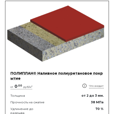
ПОЛИПЛАН® Наливное полиуретановое покр
ытие
0
.
00
Что входит
2
от
руб/м
Толщина
от 2
до 3
мм.
Прочность на сжатие
38
МПа
Удлинение до
70
%
разрыва