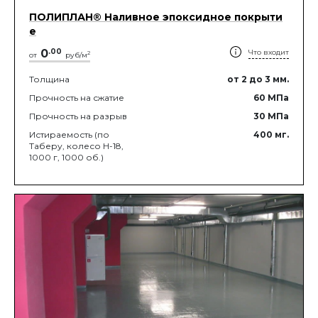
ПОЛИПЛАН® Наливное эпоксидное покрыти
е
0
.
00
Что входит
2
от
руб/м
Толщина
от 2
до 3
мм.
Прочность на сжатие
60
МПа
Прочность на разрыв
30
МПа
Истираемость (по
400
мг.
Таберу, колесо Н-18,
1000 г, 1000 об.)