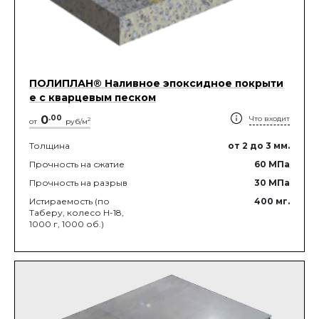
ПОЛИПЛАН® Наливное эпоксидное покрыти
е с кварцевым песком
0
.
00
Что входит
2
от
руб/м
Толщина
от 2
до 3
мм.
Прочность на сжатие
60
МПа
Прочность на разрыв
30
МПа
Истираемость (по
400
мг.
Таберу, колесо Н-18,
1000 г, 1000 об.)