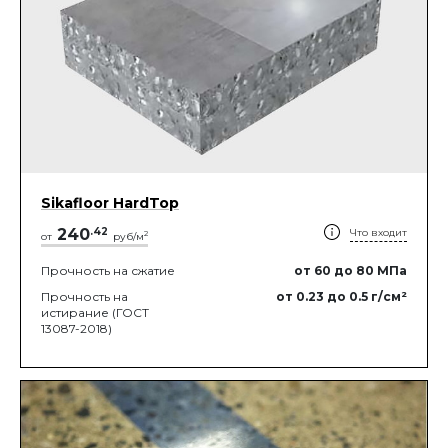
Sikafloor HardTop
240
.
42
Что входит
2
от
руб/м
Прочность на сжатие
от 60
до 80
МПа
Прочность на
от 0.23
до 0.5
г/см²
истирание (ГОСТ
13087-2018)