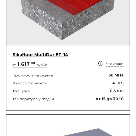
Sikafloor MultiDur ET-14
1 617
.
98
Что входит
2
от
руб/м
Прочность на сжатие
60
МПа
Износостойкость
41
мг.
Толщина
0.5
мм.
Температура укладки
от 15
до 30
°C