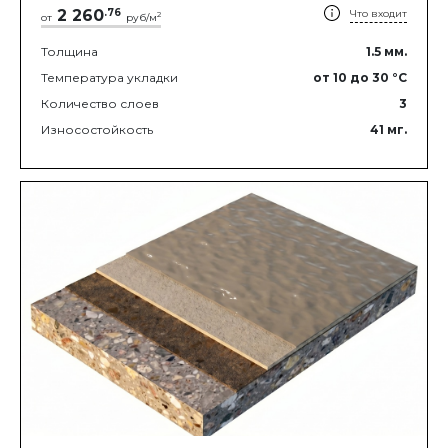
2 260
.
76
Что входит
2
от
руб/м
Толщина
1.5
мм.
Температура укладки
от 10
до 30
°C
Количество слоев
3
Износостойкость
41
мг.