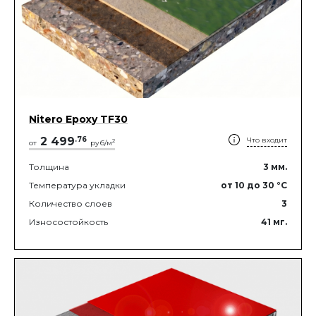
Nitero Epoxy TF30
2 499
.
76
Что входит
2
от
руб/м
Толщина
3
мм.
Температура укладки
от 10
до 30
°C
Количество слоев
3
Износостойкость
41
мг.