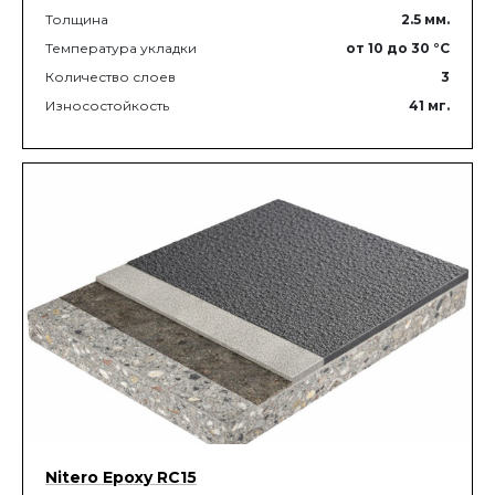
Толщина
2.5
мм.
Температура укладки
от 10
до 30
°C
Количество слоев
3
Износостойкость
41
мг.
Nitero Epoxy RС15