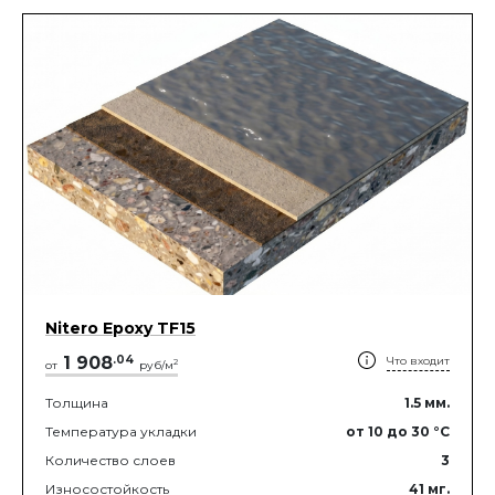
Nitero Epoxy TF15
1 908
.
04
Что входит
2
от
руб/м
Толщина
1.5
мм.
Температура укладки
от 10
до 30
°C
Количество слоев
3
Износостойкость
41
мг.