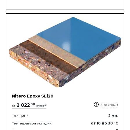
Nitero Epoxy SLi20
2 022
.
38
Что входит
2
от
руб/м
Толщина
2
мм.
Температура укладки
от 10
до 30
°C