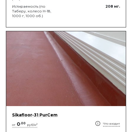
Истираемость (по
208
мг.
Таберу, колесо Н-18,
1000 г, 1000 об.)
Sikafloor-31 PurCem
0
.
00
Что входит
2
от
руб/м