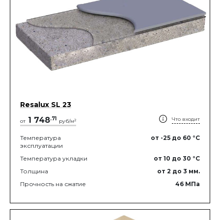
Resalux SL 23
1 748
.
71
Что входит
2
от
руб/м
Температура
от -25
до 60
°C
эксплуатации
Температура укладки
от 10
до 30
°C
Толщина
от 2
до 3
мм.
Прочность на сжатие
46
МПа