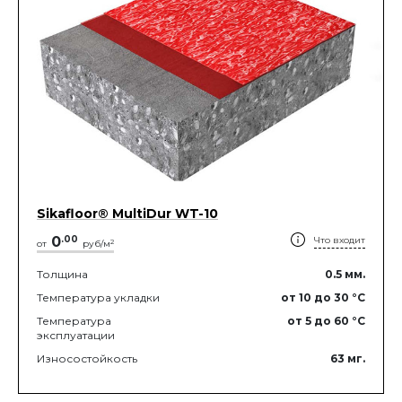
Sikafloor® MultiDur WT-10
0
.
00
Что входит
2
от
руб/м
Толщина
0.5
мм.
Температура укладки
от 10
до 30
°C
Температура
от 5
до 60
°C
эксплуатации
Износостойкость
63
мг.