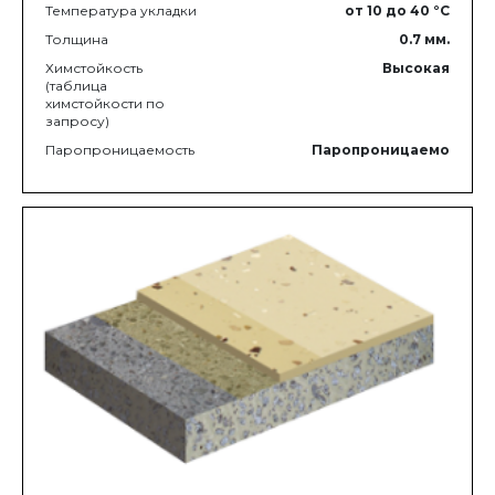
Температура укладки
от 10
до 40
°C
Толщина
0.7
мм.
Химстойкость
Высокая
(таблица
химстойкости по
запросу)
Паропроницаемость
Паропроницаемо