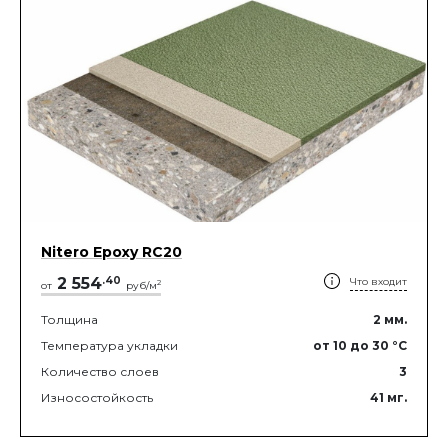
Nitero Epoxy RС20
2 554
.
40
Что входит
2
от
руб/м
Толщина
2
мм.
Температура укладки
от 10
до 30
°C
Количество слоев
3
Износостойкость
41
мг.