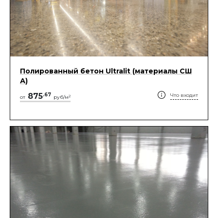
Полированный бетон Ultralit (материалы СШ
А)
875
.
67
Что входит
2
от
руб/м