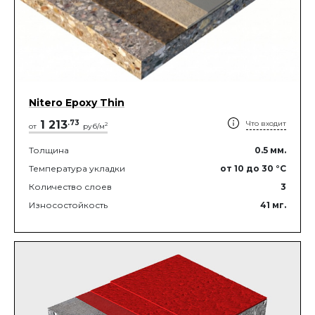
Nitero Epoxy Thin
1 213
.
73
Что входит
2
от
руб/м
Толщина
0.5
мм.
Температура укладки
от 10
до 30
°C
Количество слоев
3
Износостойкость
41
мг.