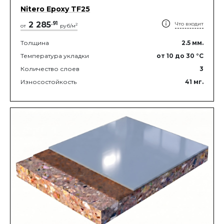
Nitero Epoxy TF25
2 285
.
91
Что входит
2
от
руб/м
Толщина
2.5
мм.
Температура укладки
от 10
до 30
°C
Количество слоев
3
Износостойкость
41
мг.