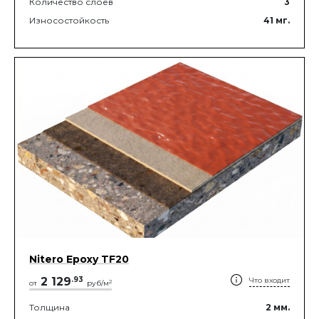
Количество слоев
3
Износостойкость
41
мг.
Nitero Epoxy TF20
2 129
.
93
Что входит
2
от
руб/м
Толщина
2
мм.