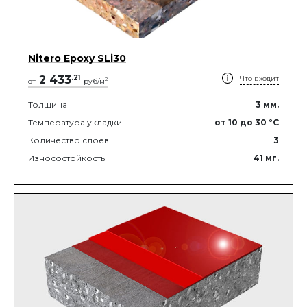
Nitero Epoxy SLi30
2 433
.
21
Что входит
2
от
руб/м
Толщина
3
мм.
Температура укладки
от 10
до 30
°C
Количество слоев
3
Износостойкость
41
мг.