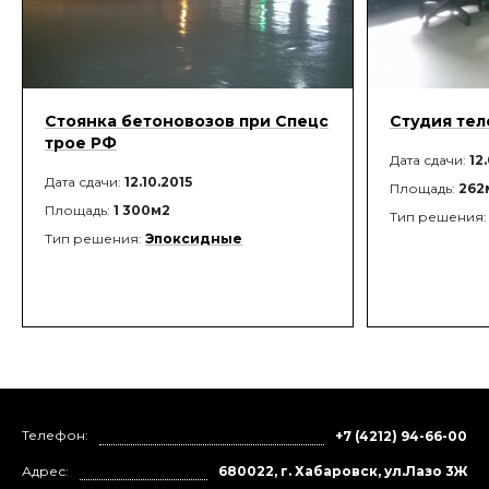
Стоянка бетоновозов при Спецс
Студия тел
трое РФ
Дата сдачи:
12
Дата сдачи:
12.10.2015
Площадь:
262
Площадь:
1 300м2
Тип решения
Тип решения:
Эпоксидные
Телефон:
+7 (4212) 94-66-00
Адрес:
680022, г. Хабаровск, ул.Лазо 3Ж