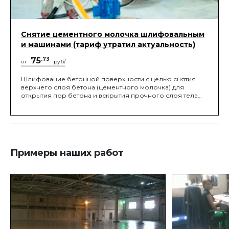
Снятие цементного молочка шлифовальным
и машинами (тариф утратил актуальность)
75
.73
от
руб/
Шлифование бетонной поверхности с целью снятия
верхнего слоя бетона (цементного молочка) для
открытия пор бетона и вскрытия прочного слоя тела
бетона для улучшенной адгезии будущего покрытия с
основанием. Данный вид работ производится с
помощью шлифовальных машин с применением
алмазных сегментов требуемой зернистости
Примеры наших работ