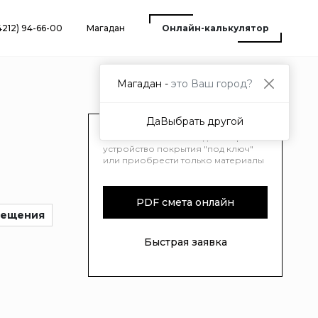
4212) 94-66-00
Магадан
Онлайн-калькулятор
Магадан -
это Ваш город?
Да
Выбрать другой
Вы можете заключить договор на
устройство покрытия "под ключ"
или приобрести только материалы
PDF смета онлайн
мещения
Быстрая заявка