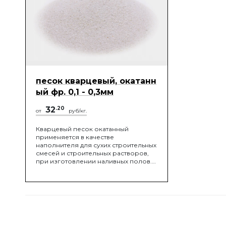
песок кварцевый, окатанн
ый фр. 0,1 - 0,3мм
32
.20
от
руб/кг.
Кварцевый песок окатанный
применяется в качестве
наполнителя для сухих строительных
смесей и строительных растворов,
при изготовлении наливных полов.
Широкое применение кварцевый
песок окатанный получил в качестве
заполнителя для детских и
спортивных площадок, полей для
гольфа и конных манежей.