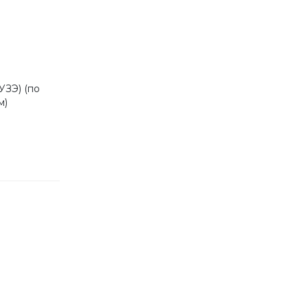
УЗЭ) (по
м)