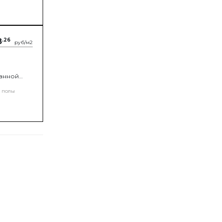
8
.26
руб/м2
данной
оздуха из
 полы