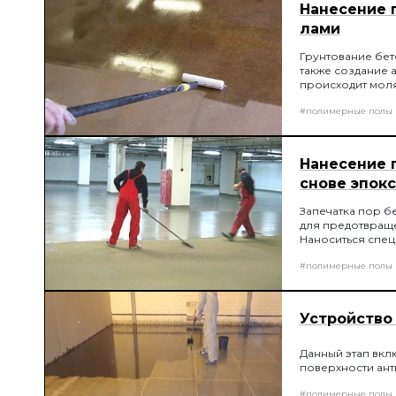
Нанесение 
лами
Грунтование бет
также создание 
происходит мол
#полимерные полы
Нанесение 
снове эпок
Запечатка пор б
для предотвраще
Наноситься спе
#полимерные полы
Устройство
Данный этап вклю
поверхности ант
#полимерные полы