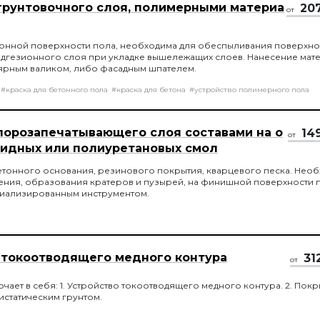
грунтовочного слоя, полимерными материа
20
от
онной поверхности пола, необходима для обеспыливания поверхнос
адгезионного слоя при укладке вышележащих слоев. Нанесение мат
ярным валиком, либо фасадным шпателем.
#краска для бетонного пола
#краска для бетона
#устройство полимерного пола
порозапечатывающего слоя составами на о
14
от
сидных или полиуретановых смол
етонного основания, резинового покрытия, кварцевого песка. Нео
ния, образования кратеров и пузырей, на финишной поверхности 
циализированным инструментом.
 токоотводящего медного контура
31
от
чает в себя: 1. Устройство токоотводящего медного контура. 2. Пок
истатическим грунтом.