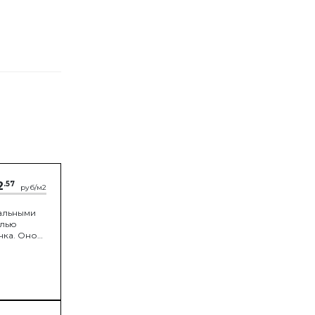
2
.57
руб/м2
альными
елью
чка. Оно