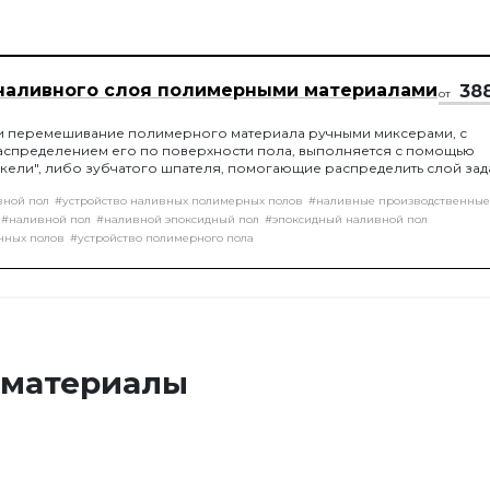
наливного слоя полимерными материалами
38
от
и перемешивание полимерного материала ручными миксерами, с
спределением его по поверхности пола, выполняется с помощью
кели", либо зубчатого шпателя, помогающие распределить слой за
ы, с последующей обработкой игольчатым валиком, для удаление в
вной пол
#устройство наливных полимерных полов
#наливные производственные
и.
#наливной пол
#наливной эпоксидный пол
#эпоксидный наливной пол
нных полов
#устройство полимерного пола
 материалы