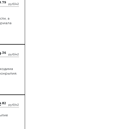
7
.79
руб/м2
ти, а
ериала
9
.36
руб/м2
бходима
покрытия.
2
.82
руб/м2
рытие