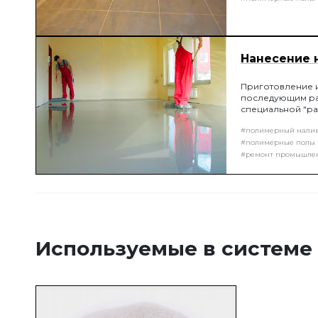
Нанесение 
Приготовление 
последующим ра
специальной "ра
проектом толщин
#полимерный нали
уложенной смес
#полимерные полы
#ремонт промышле
Используемые в системе