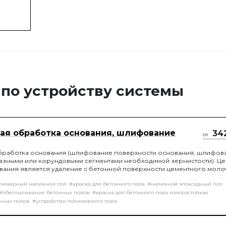
 по устройству системы
ая обработка основания, шлифование
34
от
бработка основания (шлифование поверхности основания, шлифов
азными или корундовыми сегментами необходимой зернистости). Ц
ания является удаление с бетонной поверхности цементного моло
енку на бетонной поверхности, которая препятствует монолитному
лимерный наливной пол
#краска для бетонного пола
#наливной эпоксидный пол
рытия и основы.
#обеспыливание бетонных полов
#краска для бетонного пола износостойкая
нных полов
#устройство полимерного пола