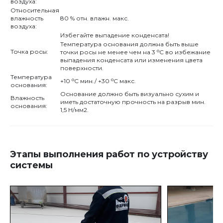
воздуха:
Относительная
влажность
80 % отн. влажн. макс.
воздуха:
Избегайте выпадение конденсата!
Температура основания должна быть выше
o
Точка росы:
точки росы не менее чем на 3
С во избежание
выпадения конденсата или изменения цвета
поверхности.
Температура
o
o
+10
С мин./ +30
С макс.
основания:
Основание должно быть визуально сухим и
Влажность
иметь достаточную прочность на разрыв мин.
основания:
1,5 Н/мм2.
Этапы выполнения работ по устройству
системы