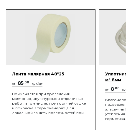
Лента малярная 48*25
Уплотнител
м" 8мм
85
.00
от
руб/шт
8
.00
от
руб/п.
Применяется при проведении
малярных, штукатурных и отделочных
Влагонепрон
работ, в том числе, при горячей сушке
подверженный
и покраске в термокамерах. Для
эластичный ш
локальной защиты поверхностей при
утепления шв
окраске, временной герметизации
герметика.
швов и трещин, склеивании различных
поверхностей, заклейки окон и т.д.
После снятия не оставляет следов на