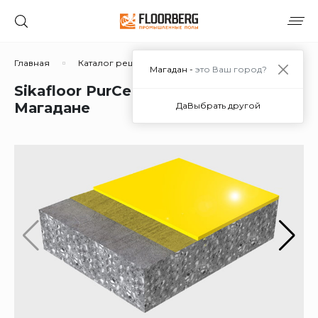
Главная
Каталог решений
Полимерцементные
Si
Магадан -
это Ваш город?
Sikafloor PurCem HS-26 Gloss в
Магадане
Да
Выбрать другой