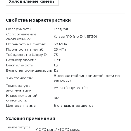
Холодильные камеры
Свойства и характеристики
Поверхность:
Гладкая
Сопротивление
Класс R10 (по DIN 51130)
скольжению:
Прочность на сжатие:
50 МПа
Прочность на изгиб:
25 МПа
Твёрдость по Шору D:
75
Безыскровость:
Нет
Беспыльность:
Да
Влагонепроницаемость:
Да
Высокая (таблица химстойкости по
Химстойкость:
запросу)
Температура
o
o
от -20
С до +70
С
эксплуатации:
Класс пожарной
КМ1
опасности:
Цветовая гамма:
8 стандартных цветов
Условия применения
Температура
o
o
+10
С мин./ +30
С макс.