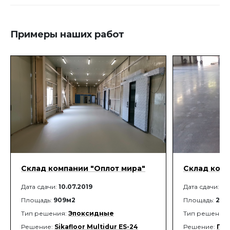
поверхности.
Примеры наших работ
Склад компании "Оплот мира"
Склад комп
Дата сдачи:
10.07.2019
Дата сдачи:
26
Площадь:
909м2
Площадь:
2 8
Тип решения:
Эпоксидные
Тип решения
Решение:
Sikafloor Multidur ES-24
Решение:
Пол