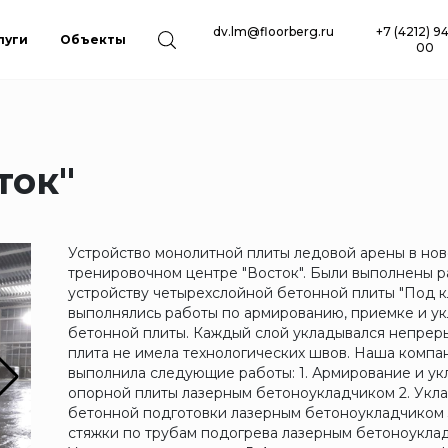
dv.lm@floorberg.ru
+7 (4212) 9
луги
Объекты
00
ток"
Устройство монолитной плиты ледовой арены в нов
тренировочном центре "Восток". Были выполнены р
устройству четырехслойной бетонной плиты "Под к
выполнялись работы по армированию, приемке и у
бетонной плиты. Каждый слой укладывался непреры
плита не имела технологических швов. Наша компа
выполнила следующие работы: 1. Армирование и ук
опорной плиты лазерным бетоноукладчиком 2. Укл
бетонной подготовки лазерным бетоноукладчиком 
стяжки по трубам подогрева лазерным бетоноуклад