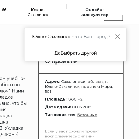
4-66-
Южно-
Онлайн-
Сахалинск
калькулятор
Южно-Сахалинск -
это Ваш город?
Да
Выбрать другой
О проекте
ом учебно-
Адрес:
Сахалинская область, г.
аботы по
Южно-Сахалинск, проспект Мира,
люч". Нами
501
кладке
Площадь:
1800 м2
вно, что бы
Дата сдачи:
01.03.2018
ния
Тип покрытия:
Бетонные
ладка
адка
3. Укладка
Если у вас похожий проект
чиком 4.
воспользуйтесь онлайн-