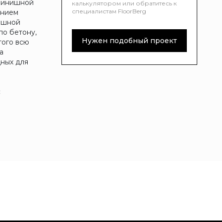
 финишной
калькулятором или обратитесь к
специалистам FloorBerg
ением
нишной
по бетону,
Нужен подобный проект
того всю
а
дных для
: