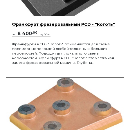
Франкфурт фрезеровальный PCD - "Коготь"
8 400
.00
от
руб/шт
Франкфурты PCD - "Коготь" применяются для съёма
полимерных покрытий любой толщины и больших
неровностей. Подходит для локального съема
неровностей. Франкфурт PCD - "Коготь" это частичная
замена фрезеровальной машины. Глубина
царапин-1,5мм.