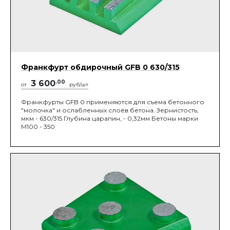
Франкфурт обдирочный GFB 0 630/315
3 600
.00
от
руб/шт
Франкфурты GFB 0 применяются для съема бетонного
"молочка" и ослабленных слоёв бетона. Зернистость,
мкм - 630/315 Глубина царапин, - 0,32мм Бетоны марки
М100 - 350