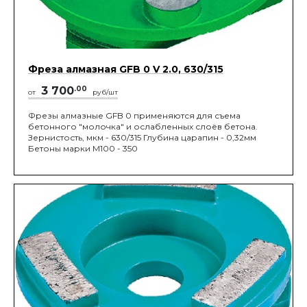
Фреза алмазная GFB 0 V 2.0, 630/315
3 700
.00
от
руб/шт
Фрезы алмазные GFB 0 применяются для съема
бетонного "молочка" и ослабленных слоёв бетона.
Зернистость, мкм - 630/315 Глубина царапин - 0,32мм
Бетоны марки М100 - 350