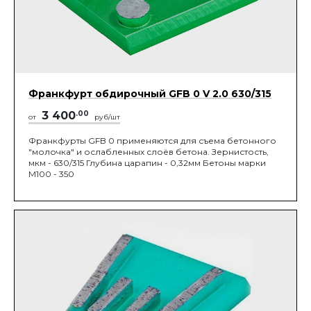
Франкфурт обдирочный GFB 0 V 2.0 630/315
3 400
.00
от
руб/шт
Франкфурты GFB 0 применяются для съема бетонного
"молочка" и ослабленных слоёв бетона. Зернистость,
мкм - 630/315 Глубина царапин - 0,32мм Бетоны марки
М100 - 350