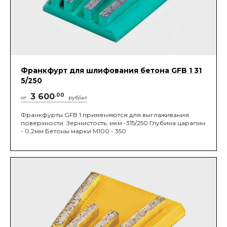
Франкфурт для шлифования бетона GFB 1 31
5/250
3 600
.00
от
руб/шт
Франкфурты GFB 1 применяются для выглаживания
поверхности. Зернистость, мкм -315/250 Глубина царапин
- 0,2мм Бетоны марки М100 - 350