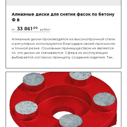
Алмазные диски для снятия фасок по бетону
Ф 8
33 861
.00
от
руб/шт
Алмазные диски производятся из высокопрочной стали
и регулярно используются благодаря своей прочности
и точной резке. Основным преимуществом их является
то, что диски не стачиваются. Сфера их эксплуатации
выбирается согласно принципу создания изделия. Так,
они могут быть турбо или сегментными. Наша компания
дает возможность приобрести Алмазные диски для
снятия фасок по бетону Ф 8 по низкой стоимости,
учитывая, что мы производим инструмент с
использованием новейших технологий и разработок.