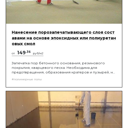
Нанесение порозапечатывающего слоя сост
авами на основе эпоксидных или полиуретан
овых смол
149
.36
от
руб/м2
Запечатка пор бетонного основания, резинового
покрытия, кварцевого песка. Необходима для
предотвращения, образования кратеров и пузырей, на
финишной поверхности покрытия. Наноситься
#полимерные полы
специализированным инструментом.