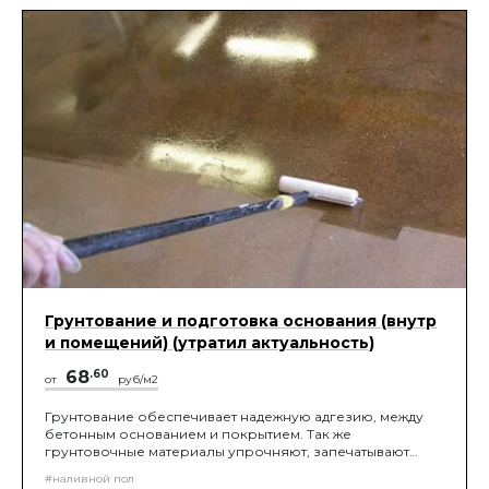
Грунтование и подготовка основания (внутр
и помещений) (утратил актуальность)
68
.60
от
руб/м2
Грунтование обеспечивает надежную адгезию, между
бетонным основанием и покрытием. Так же
грунтовочные материалы упрочняют, запечатывают
поры и обеспыливают верхний слой бетона.
#наливной пол
Грунтование выполняется при помощи молярного