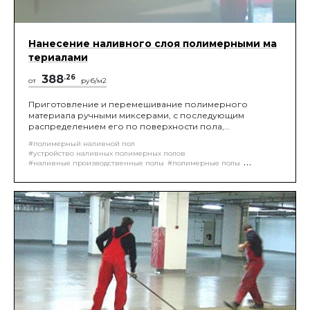
Нанесение наливного слоя полимерными ма
териалами
388
.26
от
руб/м2
Приготовление и перемешивание полимерного
материала ручными миксерами, с последующим
распределением его по поверхности пола,
выполняется с помощью специальной "ракели", либо
#полимерный наливной пол
зубчатого шпателя, помогающие распределить слой
#устройство наливных полимерных полов
заданной проектом толщины, с последующей
#наливные производственные полы
#полимерные полы
обработкой игольчатым валиком, для удаление воздуха
#наливной пол
#наливной эпоксидный пол
из уложенной смеси.
#эпоксидный наливной пол
#ремонт промышленных полов
#устройство полимерного пола