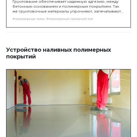
Грунтование обеспечивает надежную адгезию, между
бетонным основанием и полимерным покрытием. Так
же грунтовочные материалы упрочняют, запечатывают
поры и обеспыливают верхний слой бетона.
#полимерные полы
#полимерный наливной пол
Грунтование выполняется при помощи молярного
валика, либо шпателем на "нет". Нанесение 2-го слоя.
Устройство наливных полимерных
покрытий