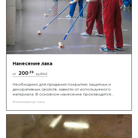
Нанесение лака
200
.39
от
руб/м2
Необходимо для придания покрытию защитных и
декоративных свойств, зависти от используемого
материала. В основном нанесение производится
малярным валиком, согласно технического регламента
#полимерные полы
2-3 слоя.