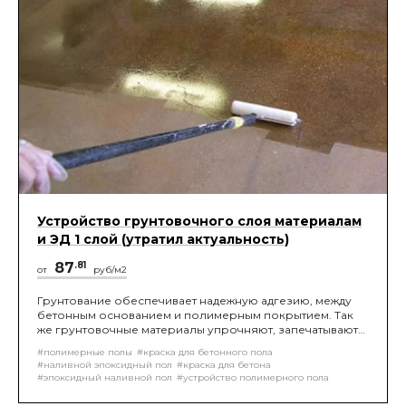
Устройство грунтовочного слоя материалам
и ЭД 1 слой (утратил актуальность)
87
.81
от
руб/м2
Грунтование обеспечивает надежную адгезию, между
бетонным основанием и полимерным покрытием. Так
же грунтовочные материалы упрочняют, запечатывают
поры и обеспыливают верхний слой бетона.
#полимерные полы
#краска для бетонного пола
Грунтование выполняется при помощи молярного
#наливной эпоксидный пол
#краска для бетона
валика, либо шпателем на "нет". Нанесение 1-го слоя
#эпоксидный наливной пол
#устройство полимерного пола