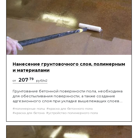
Нанесение грунтовочного слоя, полимерным
и материалами
207
.79
от
руб/м2
Грунтование бетонной поверхности пола, необходима
для обеспыливания поверхности, а также создание
адгезионного слоя при укладке вышележащих слоев.
Нанесение материала происходит молярным валиком,
#полимерные полы
#краска для бетонного пола
либо фасадным шпателем.
#краска для бетона
#устройство полимерного пола