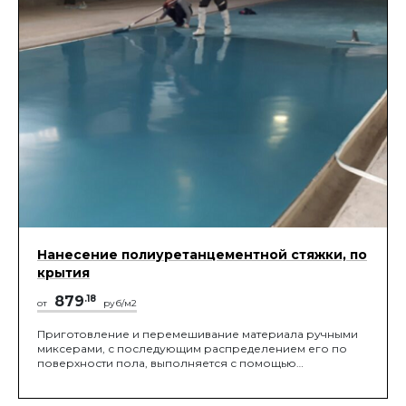
Нанесение полиуретанцементной стяжки, по
крытия
879
.18
от
руб/м2
Приготовление и перемешивание материала ручными
миксерами, с последующим распределением его по
поверхности пола, выполняется с помощью
специальной "ракели" или screed box, помогающие
распределить слой заданной проектом толщины, с