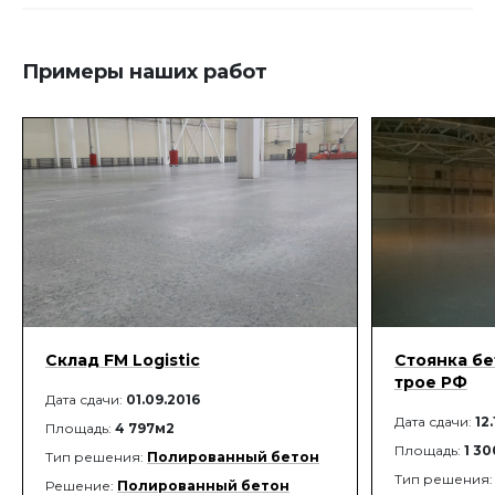
последующей обработкой необходимым
инструментом.
Примеры наших работ
Склад FM Logistic
Стоянка бе
трое РФ
Дата сдачи:
01.09.2016
Дата сдачи:
12
Площадь:
4 797м2
Площадь:
1 3
Тип решения:
Полированный бетон
Тип решения
Решение:
Полированный бетон