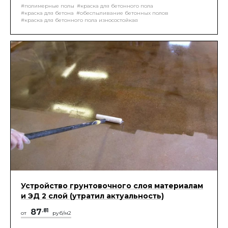
материала.
#полимерные полы
#краска для бетонного пола
#краска для бетона
#обеспыливание бетонных полов
#краска для бетонного пола износостойкая
Устройство грунтовочного слоя материалам
и ЭД 2 слой (утратил актуальность)
87
.81
от
руб/м2