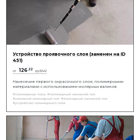
Устройство проявочного слоя (заменен на ID
451)
126
.22
от
руб/м2
Нанесение первого окрасочного слоя, полимерными
материалами с использованием молярных валиков.
#полимерные полы
#полимерный наливной пол
#наливной эпоксидный пол
#эпоксидный наливной пол
#устройство полимерного пола