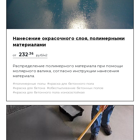
Нанесение окрасочного слоя, полимерными
материалами
232
.36
от
руб/м2
Распределение полимерного материала при помощи
молярного валика, согласно инструкции нанесения
материала.
#полимерные полы
#краска для бетонного пола
#краска для бетона
#обеспыливание бетонных полов
#краска для бетонного пола износостойкая