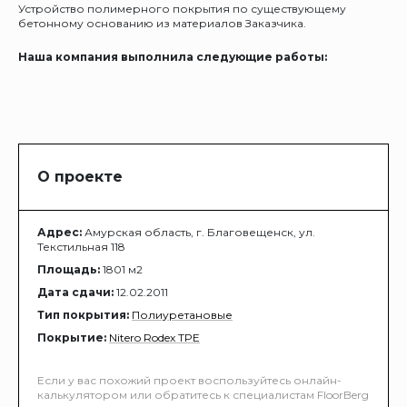
Устройство полимерного покрытия по существующему
бетонному основанию из материалов Заказчика.
Наша компания выполнила следующие работы:
О проекте
Адрес:
Амурская область, г. Благовещенск, ул.
Текстильная 118
Площадь:
1801 м2
Дата сдачи:
12.02.2011
Тип покрытия:
Полиуретановые
Покрытие:
Nitero Rodex TPE
Если у вас похожий проект воспользуйтесь онлайн-
калькулятором или обратитесь к специалистам FloorBerg