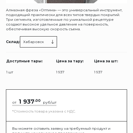
Алмазная фреза «Оптима» — это универсальный инструмент,
подходящий практически для всех типов твердых покрытий.
Три сегмента, изготовленные по уникальной рецептуре
создают высокое удельное давление на поверхность,
обеспечивая высокую скорость съема.
Склад:
Хабаровск
Доступные тары:
Цена за тару:
Цена за шт:
1 шт
1 937
1 937
1 937
.00
от
руб/шт
*Стоимость товара указана с НДС.
Вы можете оставить заявку на требуемый продукт и