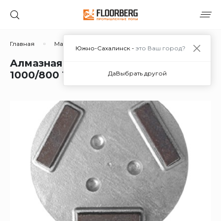
Главная
Материалы
Дополнительные материалы
Южно-Сахалинск -
это Ваш город?
Алмазная фреза для СО Оптима00
1000/800 Т3М в Южно-Сахалинске
Да
Выбрать другой