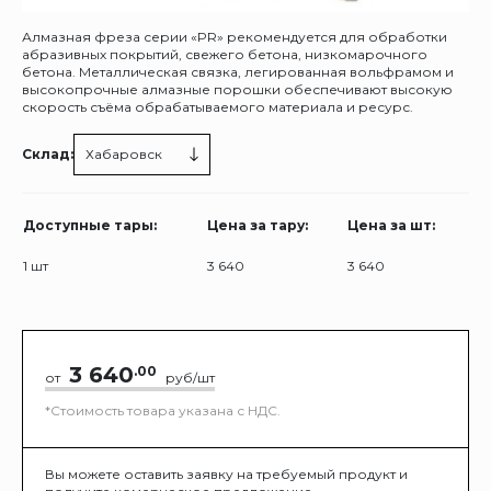
Алмазная фреза серии «PR» рекомендуется для обработки
абразивных покрытий, свежего бетона, низкомарочного
бетона. Металлическая связка, легированная вольфрамом и
высокопрочные алмазные порошки обеспечивают высокую
скорость съёма обрабатываемого материала и ресурс.
Склад:
Хабаровск
Доступные тары:
Цена за тару:
Цена за шт:
1 шт
3 640
3 640
3 640
.00
от
руб/шт
*Стоимость товара указана с НДС.
Вы можете оставить заявку на требуемый продукт и