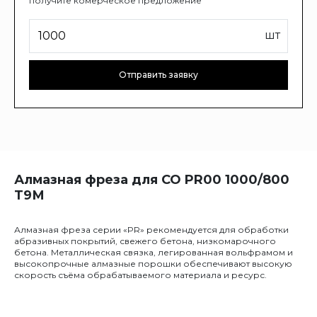
получите комерческое предложение
шт
Отправить заявку
Алмазная фреза для СО PR00 1000/800
Т9М
Алмазная фреза серии «PR» рекомендуется для обработки
абразивных покрытий, свежего бетона, низкомарочного
бетона. Металлическая связка, легированная вольфрамом и
высокопрочные алмазные порошки обеспечивают высокую
скорость съёма обрабатываемого материала и ресурс.