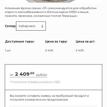
Алмазная фреза серии «ST» рекомендуется для обработки
старого малоабразивного бетона марки М350 и выше,
гранита, мрамора, мозаичных полов Терраццо.
Склад:
Хабаровск
Доступные тары:
Цена за тару:
Цена за шт:
1 шт
2 409
2 409
2 409
.00
от
руб/шт
*Стоимость товара указана с НДС.
Вы можете оставить заявку на требуемый продукт и
получите комерческое предложение