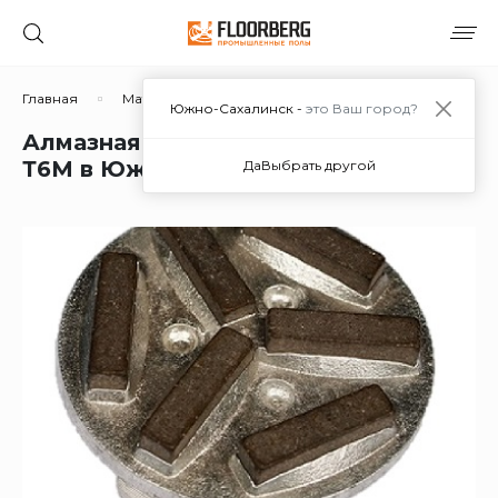
Главная
Материалы
Дополнительные материалы
Южно-Сахалинск -
это Ваш город?
Алмазная фреза для СО ST1 400/315
Т6М в Южно-Сахалинске
Да
Выбрать другой