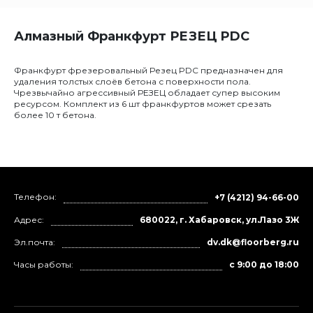
Алмазный Франкфурт РЕЗЕЦ PDC
Франкфурт фрезеровальный Резец PDC предназначен для
удаления толстых слоёв бетона с поверхности пола.
Чрезвычайно агрессивный РЕЗЕЦ обладает супер высоким
ресурсом. Комплект из 6 шт франкфуртов может срезать
более 10 т бетона.
Телефон:
+7 (4212) 94-66-00
Адрес:
680022, г. Хабаровск, ул.Лазо 3Ж
Эл.почта:
dv.dk@floorberg.ru
Часы работы:
с 9:00 до 18:00