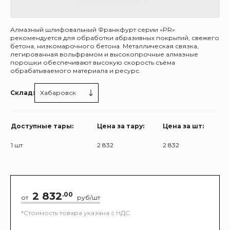
Алмазный шлифовальный Франкфурт серии «PR»
рекомендуется для обработки абразивных покрытий, свежего
бетона, низкомарочного бетона. Металлическая связка,
легированная вольфрамом и высокопрочные алмазные
порошки обеспечивают высокую скорость съёма
обрабатываемого материала и ресурс.
Склад:
Хабаровск
Доступные тары:
Цена за тару:
Цена за шт:
1 шт
2 832
2 832
2 832
.00
от
руб/шт
*Стоимость товара указана с НДС.