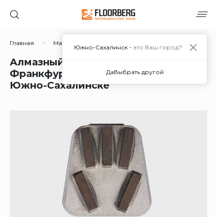
Главная
Материалы
Дополнительные материалы
Южно-Сахалинск -
это Ваш город?
Алмазный шлифовальный
Франкфурт PR0 800/500 Ф6М в
Да
Выбрать другой
Южно-Сахалинске