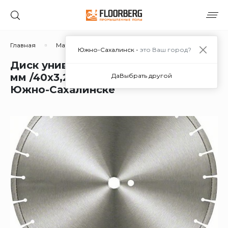
Главная
Материалы
Дополнительные материалы
Южно-Сахалинск -
это Ваш город?
Диск универсальный AF 710 ∅350
мм /40x3,2x10/ 24 сегм до 10 кВт в
Да
Выбрать другой
Южно-Сахалинске