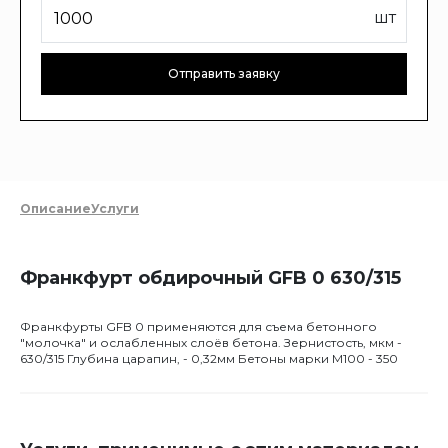
шт
Отправить заявку
Описание
Услуги
Франкфурт обдирочный GFB 0 630/315
Франкфурты GFB 0 применяются для съема бетонного
"молочка" и ослабленных слоёв бетона. Зернистость, мкм -
630/315 Глубина царапин, - 0,32мм Бетоны марки М100 - 350