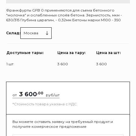
Франкфурты GFB 0 применяются для съема бетонного
"молочка" и ослабленных слоёв бетона. Зернистость, мкм -
630/315 Глубина царапин, - 0,32мм Бетоны марки М100 - 350
Склад:
Москва
Доступные тары:
Цена за тару:
Цена за шт:
1 шт
3 600
3 600
3 600
.00
от
руб/шт
*Стоимость товара указана с НДС.
Вы можете оставить заявку на требуемый продукт и
получите комерческое предложение