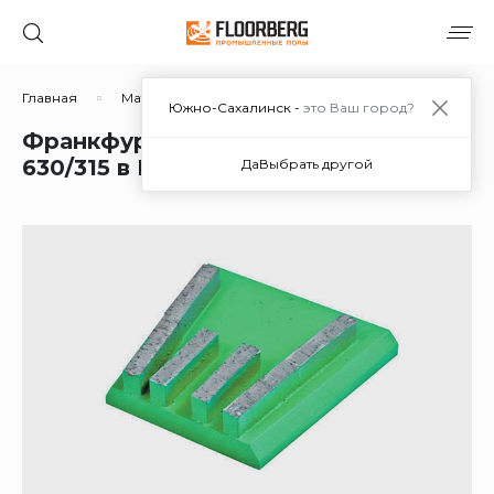
Главная
Материалы
Дополнительные материалы
Южно-Сахалинск -
это Ваш город?
Франкфурт обдирочный GFB 0
630/315 в Южно-Сахалинске
Да
Выбрать другой