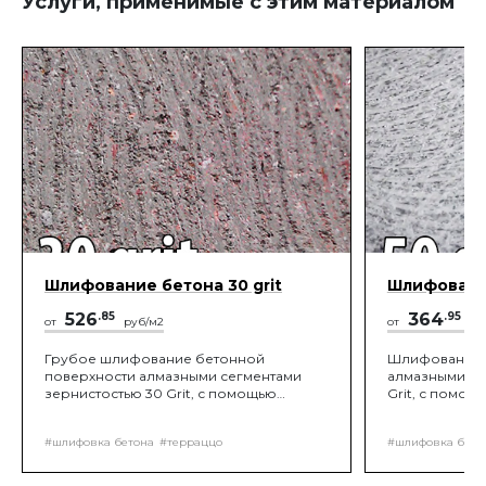
Услуги, применимые с этим материалом
Шлифование бетона 30 grit
Шлифование
526
.85
364
.95
от
руб/м2
от
ру
Грубое шлифование бетонной
Шлифование 
поверхности алмазными сегментами
алмазными се
зернистостью 30 Grit, с помощью
Grit, с помощ
роторных или планетарных
планетарных 
шлифовальных машин, с подключением
подключение
#шлифовка бетона
#терраццо
#шлифовка бето
промышленного пылесоса, до
пылесоса, до
вскрытия заполнителя.
шероховатост