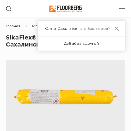
Главная
Материалы
Дополнительные материалы
Южно-Сахалинск -
это Ваш город?
SikaFlex® Precast в Южно-
Сахалинске
Да
Выбрать другой