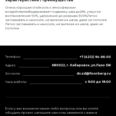
Характеристики / преимущества
Очень хорошая стойкость к атмосферным
воздействиямВыдерживает подвижку шва до25%, упругое
востановление 90%, удлинение до разрыва 300%Легко
заглаживать и наносить, не вытекая из швов, даже не потолке
Легко заглаживать и наносить, не вытекая из швов, даже не
потолке
Телефон:
+7 (4212) 94-66-00
Адрес:
680022, г. Хабаровск, ул.Лазо 3Ж
Эл.почта:
dv.zd@floorberg.ru
Часы работы:
с 9:00 до 18:00
Если у вас возникли какие-либо вопросы или вы хотите
обсудить проект, напишите нам и мы свяжемся с вами в