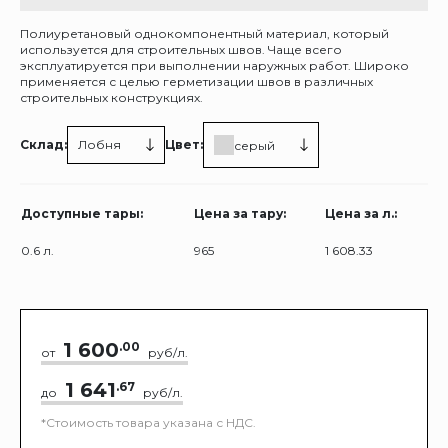
Полиуретановый однокомпонентный материал, который
используется для строительных швов. Чаще всего
эксплуатируется при выполнении наружных работ. Широко
применяется с целью герметизации швов в различных
строительных конструкциях.
Склад:
Лобня
Цвет:
серый
Доступные тары:
Цена за тару:
Цена за л.:
0.6 л.
965
1 608.33
1 600
.00
от
руб/л.
1 641
.67
до
руб/л.
*Стоимость товара указана с НДС.