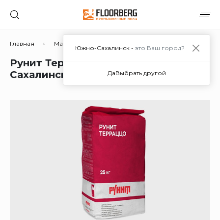
Главная
Материалы
Сухие смеси
Терраццо
Южно-Сахалинск -
это Ваш город?
Рунит Терраццо №15 в Южно-
Сахалинске
Да
Выбрать другой