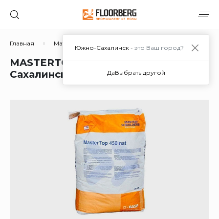
Главная
Материалы
Сухие смеси
Упрочнители (т
Южно-Сахалинск -
это Ваш город?
MASTERTOP® 450 в Южно-
Сахалинске
Да
Выбрать другой