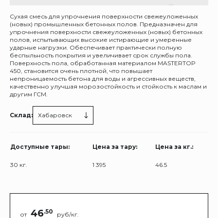
Сухая смесь для упрочнения поверхности свежеуложенных
(новых) промышленных бетонных полов. Предназначен для
упрочнения поверхности свежеуложенных (новых) бетонных
полов, испытывающих высокие истирающие и умеренные
ударные нагрузки. Обеспечивает практически полную
беспыльность покрытия и увеличивает срок службы пола.
Поверхность пола, обработанная материалом MASTERTOP
450, становится очень плотной, что повышает
непроницаемость бетона для воды и агрессивных веществ,
качественно улучшая морозостойкость и стойкость к маслам и
другим ГСМ.
Склад:
Хабаровск
Доступные тары:
Цена за тару:
Цена за кг.:
30 кг.
1 395
46.5
46
.50
от
руб/кг.