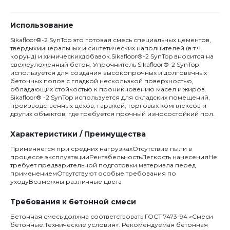
Использование
Sikafloor®-2 SynTop это готовая смесь специальных цементов,
твердыхминеральных и синтетических наполнителей (в т.ч.
корунд) и химическихдобавок.Sikafloor®-2 SynTop вносится на
свежеуложенный бетон. Упрочнитель Sikafloor®-2 SynTop
используется для создания высокопрочных и долговечных
бетонных полов с гладкой нескользкой поверхностью,
обладающих стойкостью к проникновению масел и жиров.
Sikafloor® -2 SynTop используется для складских помещений,
производственных цехов, гаражей, торговых комплексов и
других объектов, где требуется прочный износостойкий пол.
Характеристики / Преимущества
Применяется при средних нагрузкахОтсутствие пыли в
процессе эксплуатацииРентабельностьЛегкость нанесенияНе
требует предварительной подготовки материала перед
применениемОтсутствуют особые требования по
уходуВозможны различные цвета
Требования к бетонной смеси
Бетонная смесь должна соответствовать ГОСТ 7473-94 «Смеси
бетонные.Технические условия». Рекомендуемая бетонная