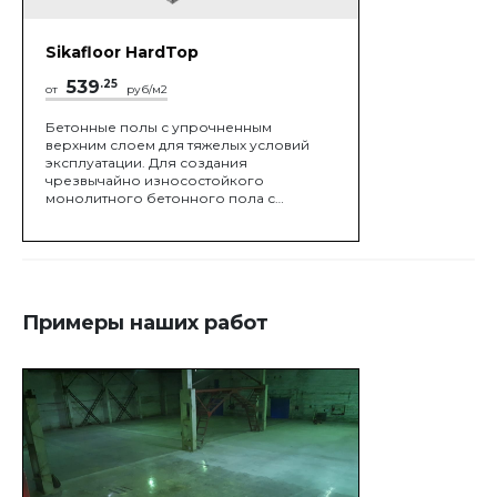
Sikafloor HardTop
539
.25
от
руб/м2
Бетонные полы с упрочненным
верхним слоем для тяжелых условий
эксплуатации. Для создания
чрезвычайно износостойкого
монолитного бетонного пола с
упрочненным верхним слоем готовые
сухие смеси, вносят непосредственно
на свежеуложенный бетон
Примеры наших работ