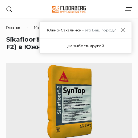
Главная
Материалы
Сухие смеси
Упрочнители (т
Южно-Сахалинск -
это Ваш город?
Sikafloor®-2 SynTop (Sika® PANBEX®
F2) в Южно-Сахалинске
Да
Выбрать другой