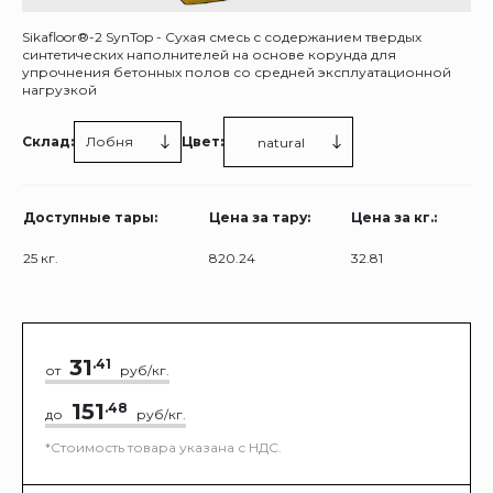
Sikafloor®-2 SynTop - Сухая смесь с содержанием твердых
синтетических наполнителей на основе корунда для
упрочнения бетонных полов со средней эксплуатационной
нагрузкой
Склад:
Лобня
Цвет:
natural
Доступные тары:
Цена за тару:
Цена за кг.:
25 кг.
820.24
32.81
31
.41
от
руб/кг.
151
.48
до
руб/кг.
*Стоимость товара указана с НДС.