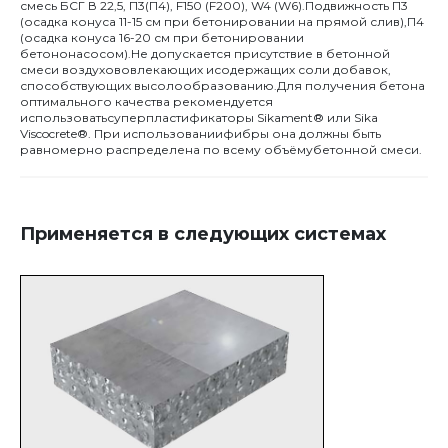
смесь БСГ В 22,5, П3(П4), F150 (F200), W4 (W6).Подвижность П3
(осадка конуса 11-15 см при бетонировании на прямой слив),П4
(осадка конуса 16-20 см при бетонировании
бетононасосом).Не допускается присутствие в бетонной
смеси воздухововлекающих исодержащих соли добавок,
способствующих высолообразованию.Для получения бетона
оптимального качества рекомендуется
использоватьсуперпластификаторы Sikament® или Sika
Viscocrete®. При использованиифибры она должны быть
равномерно распределена по всему объёмубетонной смеси.
Применяется в следующих системах