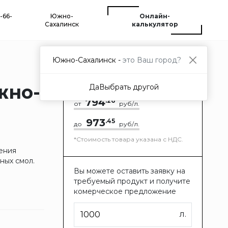
-66-
Южно-
Онлайн-
Сахалинск
калькулятор
Южно-Сахалинск -
это Ваш город?
жно-
Да
Выбрать другой
794
.26
от
руб/л.
973
.45
до
руб/л.
*Стоимость товара указана с НДС.
шения
ных смол.
Вы можете оставить заявку на
требуемый продукт и получите
комерческое предложение
л.