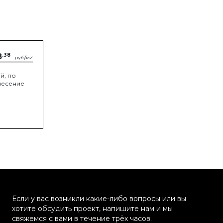
8
.38
руб/м2
й, по
анесение
ы
Если у вас возникли какие-либо вопросы или вы
хотите обсудить проект, напишите нам и мы
свяжемся с вами в течение трёх часов.