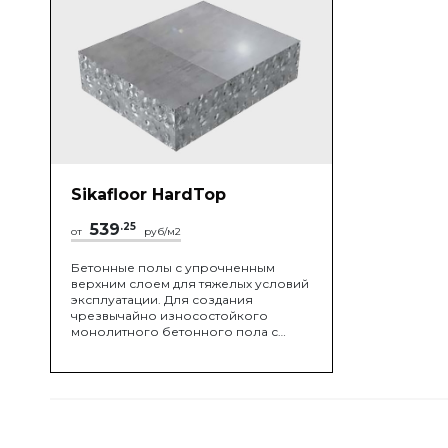
Sikafloor HardTop
539
.25
от
руб/м2
Бетонные полы с упрочненным
верхним слоем для тяжелых условий
эксплуатации. Для создания
чрезвычайно износостойкого
монолитного бетонного пола с
упрочненным верхним слоем
готовые сухие смеси, вносят
непосредственно на
свежеуложенный бетон