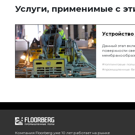
Услуги, применимые с э
Устройство
Данный этап вкл
поверхности све
мембранообраз
#топпинговые полы
#промышленные бе
Компания Floorberg уже 10 лет работает на рынке