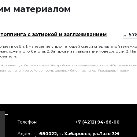
тим материалом
 топпинга с затиркой и заглаживанием
57
от
ючает в себя: 1. Нанесение упрочняющей смеси специальной тележко
жеуложенного бетона. 2. Затирка и заглаживание поверхности. 3. Н
ователя.
#топпинг для бетонного пола
#устройство промышленных полов
#бетонные пол
тонные полы
#устройство промышленных бетонных полов
#кварцевый топпинг
Телефон:
+7 (4212) 94-66-00
Адрес:
680022, г. Хабаровск, ул.Лазо 3Ж