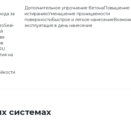
Дополнительное упрочнение бетонаПовышение с
хода за
истираниюУменьшение проницаемости
поверхностиБыстрое и легкое нанесениеВозмож
roSeal-
эксплуатация в день нанесения
ой
тве
ов
 RU
тия на
ойкости
х системах