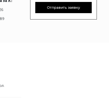
 за л.:
Отправить заявку
26
.89
ол.