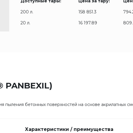
Доступные тары:
Цена за тару:
Цена
200 л.
158 851.3
794.
20 л.
16 197.89
809
a® PANBEXIL)
ия пыления бетонных поверхностей на основе акрилатных см
Характеристики / преимущества