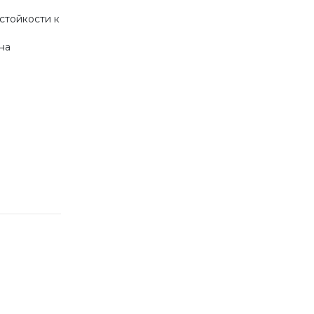
тойкости к
на