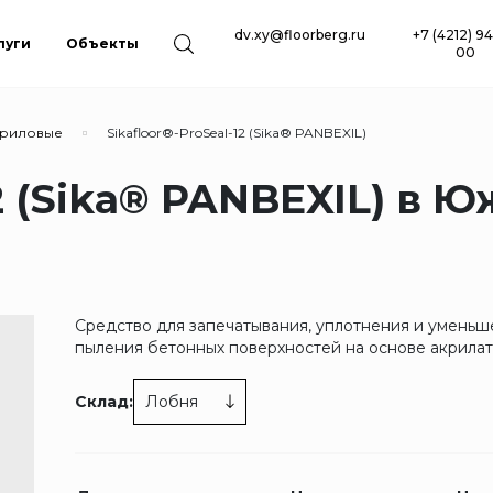
dv.xy@floorberg.ru
+7 (4212) 94
луги
Объекты
00
риловые
Sikafloor®-ProSeal-12 (Sika® PANBEXIL)
12 (Sika® PANBEXIL) в Ю
Средство для запечатывания, уплотнения и умень
пыления бетонных поверхностей на основе акрилат
Склад:
Лобня