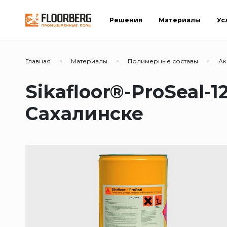
Решения
Материалы
Ус
Главная
Материалы
Полимерные составы
Ак
Sikafloor®-ProSeal-
Сахалинске