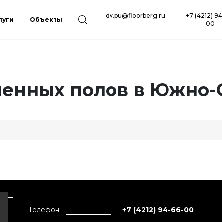
dv.pu@floorberg.ru
+7 (4212) 9
луги
Объекты
00
енных полов в Южно-
Телефон:
+7 (4212) 94-66-00