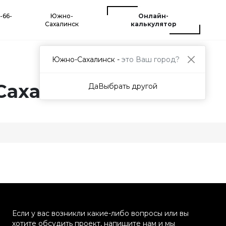
4-66-
Южно-
Онлайн-
Сахалинск
калькулятор
Южно-Сахалинск -
это Ваш город?
Сахалинске
Да
Выбрать другой
Если у вас возникли какие-либо вопросы или вы
хотите обсудить проект, напишите нам и мы