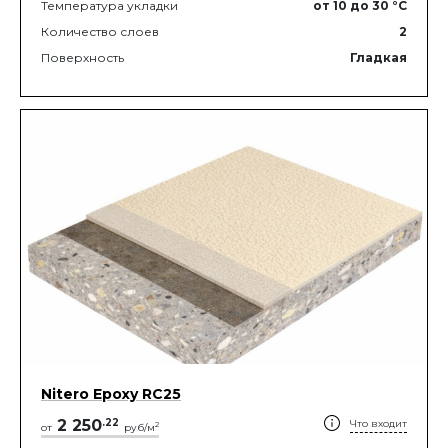
Температура укладки
от 10
до 30
°C
Количество слоев
2
Поверхность
Гладкая
Nitero Epoxy RС25
2 250
.
22
Что входит
2
от
руб/м