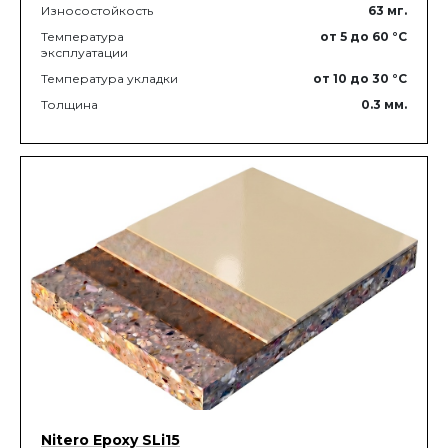
Износостойкость
63
мг.
Температура
от 5
до 60
°C
эксплуатации
Температура укладки
от 10
до 30
°C
Толщина
0.3
мм.
Nitero Epoxy SLi15