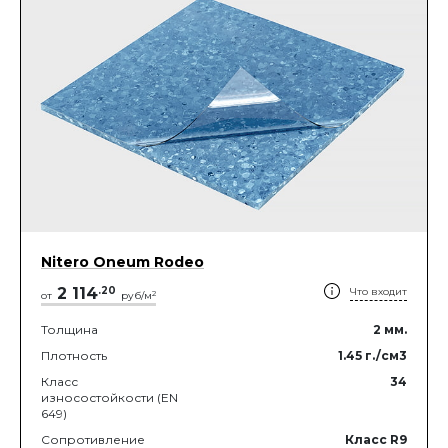
Nitero Oneum Rodeo
2 114
.
20
Что входит
2
от
руб/м
Толщина
2
мм.
Плотность
1.45
г./см3
Класс
34
износостойкости (EN
649)
Сопротивление
Класс R9