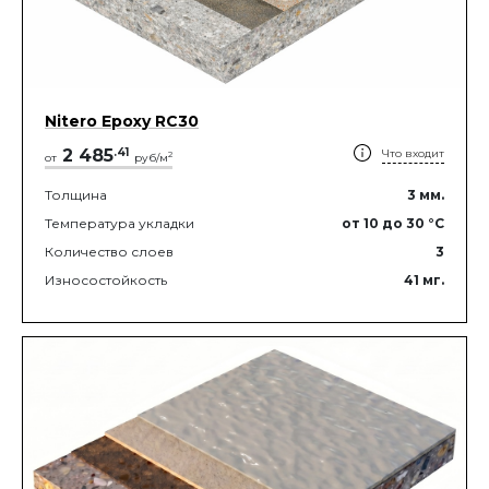
Nitero Epoxy RС30
2 485
.
41
Что входит
2
от
руб/м
Толщина
3
мм.
Температура укладки
от 10
до 30
°C
Количество слоев
3
Износостойкость
41
мг.