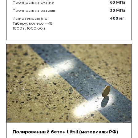
Прочность на сжатие
60
МПа
Прочность на разрыв
30
МПа
Истираемость (по
400
мг.
Таберу, колесо Н-18,
1000 г, 1000 об.)
Полированный бетон Litsil (материалы РФ)