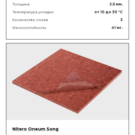
Толщина
2.5
мм.
Температура укладки
от 10
до 30
°C
Количество слоев
3
Износостойкость
41
мг.
Nitero Oneum Song