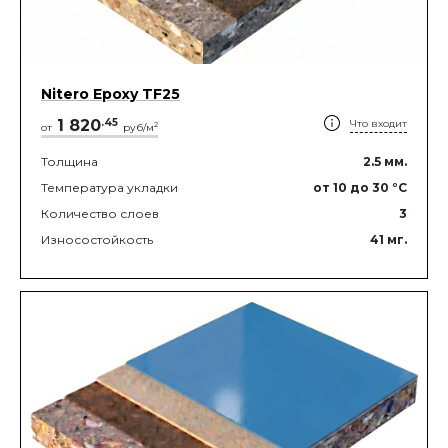
Nitero Epoxy TF25
1 820
.
45
Что входит
2
от
руб/м
Толщина
2.5
мм.
Температура укладки
от 10
до 30
°C
Количество слоев
3
Износостойкость
41
мг.