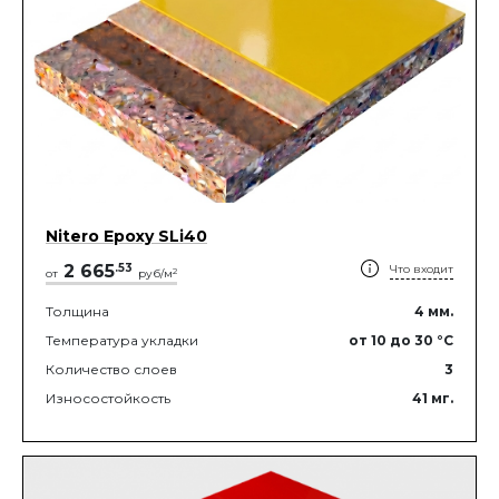
Nitero Epoxy SLi40
2 665
.
53
Что входит
2
от
руб/м
Толщина
4
мм.
Температура укладки
от 10
до 30
°C
Количество слоев
3
Износостойкость
41
мг.