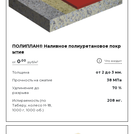
ПОЛИПЛАН® Наливное полиуретановое покр
ытие
0
.
00
Что входит
2
от
руб/м
Толщина
от 2
до 3
мм.
Прочность на сжатие
38
МПа
Удлинение до
70
%
разрыва
Истираемость (по
208
мг.
Таберу, колесо Н-18,
1000 г, 1000 об.)