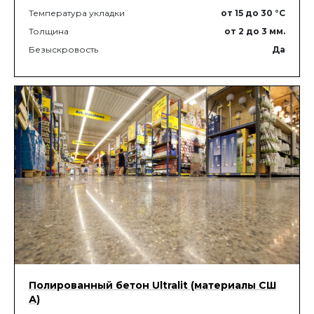
Температура укладки
от 15
до 30
°C
Толщина
от 2
до 3
мм.
Безыскровость
Да
Полированный бетон Ultralit (материалы СШ
А)