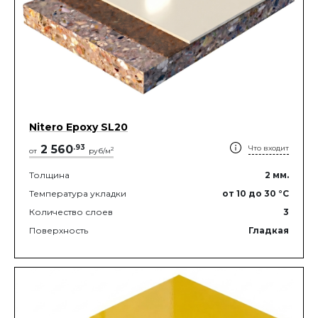
Nitero Epoxy SL20
2 560
.
93
Что входит
2
от
руб/м
Толщина
2
мм.
Температура укладки
от 10
до 30
°C
Количество слоев
3
Поверхность
Гладкая