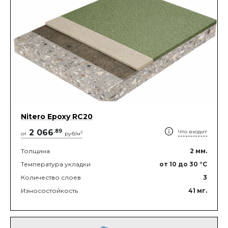
Nitero Epoxy RС20
2 066
.
89
Что входит
2
от
руб/м
Толщина
2
мм.
Температура укладки
от 10
до 30
°C
Количество слоев
3
Износостойкость
41
мг.