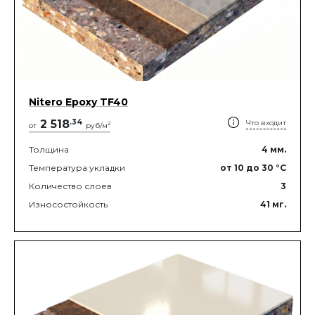
Nitero Epoxy TF40
2 518
.
34
Что входит
2
от
руб/м
Толщина
4
мм.
Температура укладки
от 10
до 30
°C
Количество слоев
3
Износостойкость
41
мг.