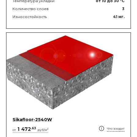
Температура укладки
от 10
до 30
°C
Количество слоев
3
Износостойкость
41
мг.
Sikafloor-2540W
1 472
.
63
Что входит
2
от
руб/м