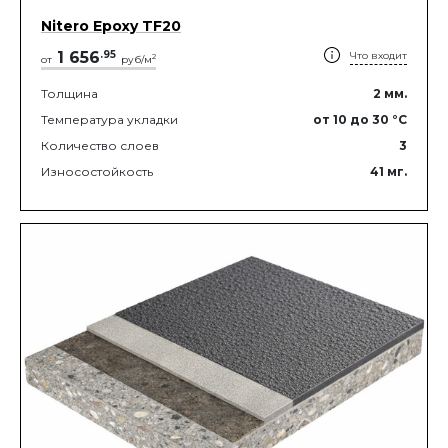
Nitero Epoxy TF20
1 656
.
95
Что входит
2
от
руб/м
Толщина
2
мм.
Температура укладки
от 10
до 30
°C
Количество слоев
3
Износостойкость
41
мг.