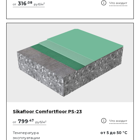
316
.
08
Что входит
2
от
руб/м
Sikafloor Comfortfloor PS-23
799
.
47
Что входит
2
от
руб/м
Температура
от 5
до 50
°C
эксплуатации