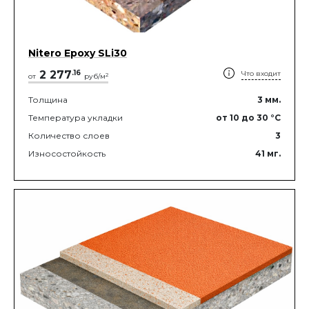
Nitero Epoxy SLi30
2 277
.
16
Что входит
2
от
руб/м
Толщина
3
мм.
Температура укладки
от 10
до 30
°C
Количество слоев
3
Износостойкость
41
мг.