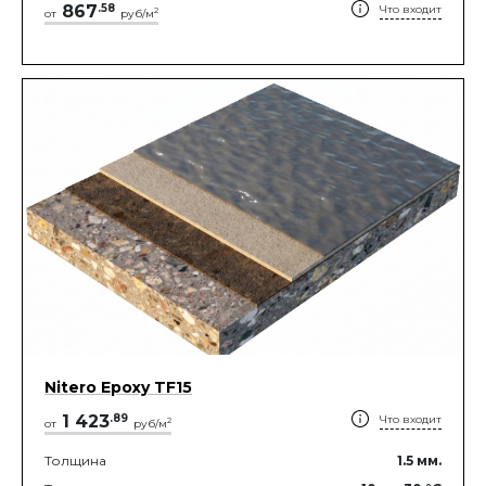
867
.
58
Что входит
2
от
руб/м
Nitero Epoxy TF15
1 423
.
89
Что входит
2
от
руб/м
Толщина
1.5
мм.