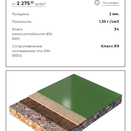
2 275
.
10
Что входит
2
от
руб/м
Толщина
2
мм.
Плотность
1.35
г./см3
Класс
34
износостойкости (EN
649)
Сопротивление
Класс R9
скольжению (по DIN
51130)