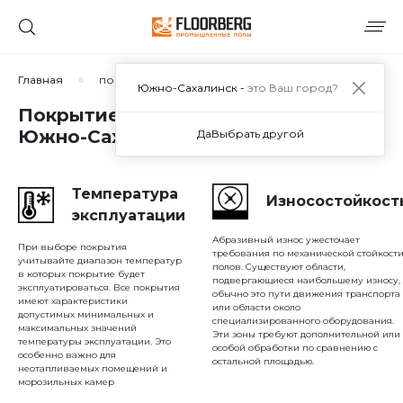
Сортировать по:
Главная
покрытие в торговых центрах
Южно-Сахалинск -
это Ваш город?
Покрытие в торговых центрах в
Южно-Сахалинске
Да
Выбрать другой
Сбросить
Применить
Температура
Износостойкост
эксплуатации
Абразивный износ ужесточает
При выборе покрытия
требования по механической стойкост
учитывайте диапазон температур
полов. Существуют области,
в которых покрытие будет
подвергающиеся наибольшему износу,
эксплуатироваться. Все покрытия
обычно это пути движения транспорта
имеют характеристики
или области около
допустимых минимальных и
специализированного оборудования.
максимальных значений
Эти зоны требуют дополнительной или
температуры эксплуатации. Это
особой обработки по сравнению с
особенно важно для
остальной площадью.
неотапливаемых помещений и
морозильных камер