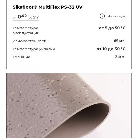
Sikafloor® MultiFlex PS-32 UV
0
.
00
Что входит
2
от
руб/м
Температура
от 5
до 50
°C
эксплуатации
Износостойкость
65
мг.
Температура укладки
от 10
до 30
°C
Толщина
2
мм.