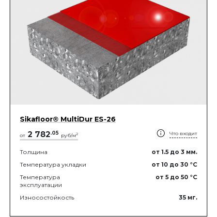
Sikafloor® MultiDur ES-26
2 782
.
05
Что входит
2
от
руб/м
Толщина
от 1.5
до 3
мм.
Температура укладки
от 10
до 30
°C
Температура
от 5
до 50
°C
эксплуатации
Износостойкость
35
мг.