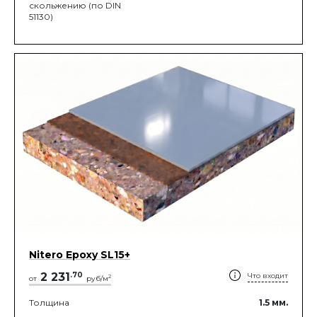
скольжению (по DIN
51130)
Nitero Epoxy SL15+
2 231
.
70
Что входит
2
от
руб/м
Толщина
1.5
мм.