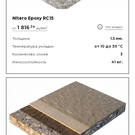
Nitero Epoxy RС15
1 816
.
34
Что входит
2
от
руб/м
Толщина
1.5
мм.
Температура укладки
от 10
до 30
°C
Количество слоев
3
Износостойкость
41
мг.