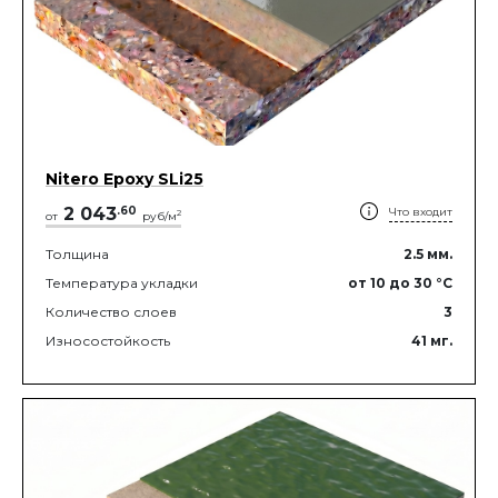
Nitero Epoxy SLi25
2 043
.
60
Что входит
2
от
руб/м
Толщина
2.5
мм.
Температура укладки
от 10
до 30
°C
Количество слоев
3
Износостойкость
41
мг.