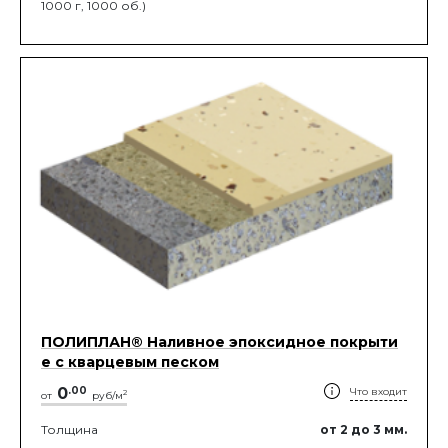
1000 г, 1000 об.)
ПОЛИПЛАН® Наливное эпоксидное покрыти
е с кварцевым песком
0
.
00
Что входит
2
от
руб/м
Толщина
от 2
до 3
мм.