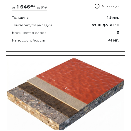
1 646
.
84
Что входит
2
от
руб/м
Толщина
1.5
мм.
Температура укладки
от 10
до 30
°C
Количество слоев
3
Износостойкость
41
мг.