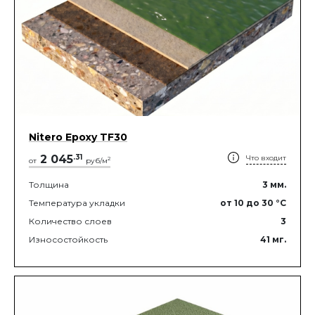
Nitero Epoxy TF30
2 045
.
31
Что входит
2
от
руб/м
Толщина
3
мм.
Температура укладки
от 10
до 30
°C
Количество слоев
3
Износостойкость
41
мг.