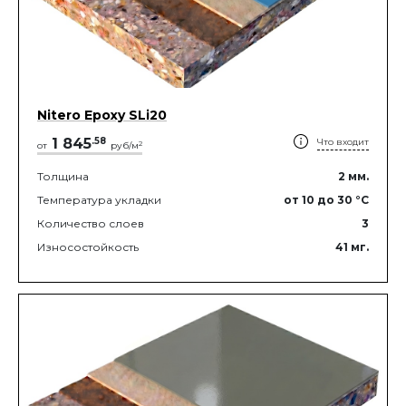
Nitero Epoxy SLi20
1 845
.
58
Что входит
2
от
руб/м
Толщина
2
мм.
Температура укладки
от 10
до 30
°C
Количество слоев
3
Износостойкость
41
мг.