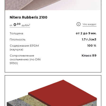
Nitero Rubberis 2100
0
.
00
Что входит
2
от
руб/м
Толщина
от 2
до 9
мм.
Плотность
1.7
г./см3
Содержание EPDM
100
%
(каучука)
Сопротивление
Класс R9
скольжению (по DIN
51130)