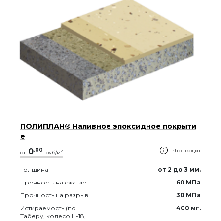
ПОЛИПЛАН® Наливное эпоксидное покрыти
е
0
.
00
Что входит
2
от
руб/м
Толщина
от 2
до 3
мм.
Прочность на сжатие
60
МПа
Прочность на разрыв
30
МПа
Истираемость (по
400
мг.
Таберу, колесо Н-18,