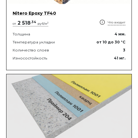
Nitero Epoxy TF40
2 518
.
34
Что входит
2
от
руб/м
Толщина
4
мм.
Температура укладки
от 10
до 30
°C
Количество слоев
3
Износостойкость
41
мг.