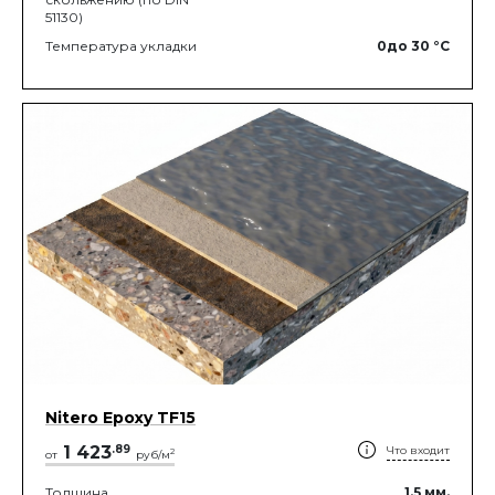
51130)
Температура укладки
0
до 30
°C
Nitero Epoxy TF15
1 423
.
89
Что входит
2
от
руб/м
Толщина
1.5
мм.