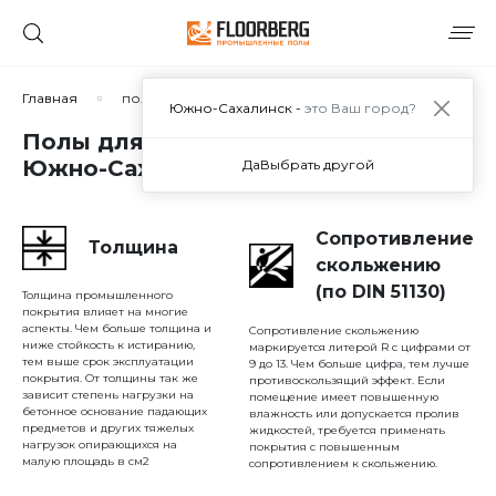
Сортировать по:
Главная
полы для влажных помещений
Южно-Сахалинск -
это Ваш город?
Полы для влажных помещений в
Южно-Сахалинске
Да
Выбрать другой
Сбросить
Применить
Сопротивление
Толщина
скольжению
(по DIN 51130)
Толщина промышленного
покрытия влияет на многие
аспекты. Чем больше толщина и
Сопротивление скольжению
ниже стойкость к истиранию,
маркируется литерой R с цифрами от
тем выше срок эксплуатации
9 до 13. Чем больше цифра, тем лучше
покрытия. От толщины так же
противоскользящий эффект. Если
зависит степень нагрузки на
помещение имеет повышенную
бетонное основание падающих
влажность или допускается пролив
предметов и других тяжелых
жидкостей, требуется применять
нагрузок опирающихся на
покрытия с повышенным
малую площадь в см2
сопротивлением к скольжению.