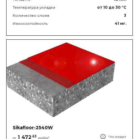
Температура укладки
от 10
до 30
°C
Количество слоев
3
Износостойкость
41
мг.
Sikafloor-2540W
1 472
.
63
Что входит
2
от
руб/м