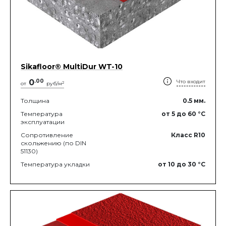
Sikafloor® MultiDur WT-10
0
.
00
Что входит
2
от
руб/м
Толщина
0.5
мм.
Температура
от 5
до 60
°C
эксплуатации
Сопротивление
Класс R10
скольжению (по DIN
51130)
Температура укладки
от 10
до 30
°C