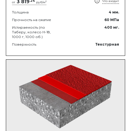
3 819
.
24
Что входит
2
от
руб/м
Толщина
4
мм.
Прочность на сжатие
60
МПа
Истираемость (по
400
мг.
Таберу, колесо Н-18,
1000 г, 1000 об.)
Поверхность
Текстурная