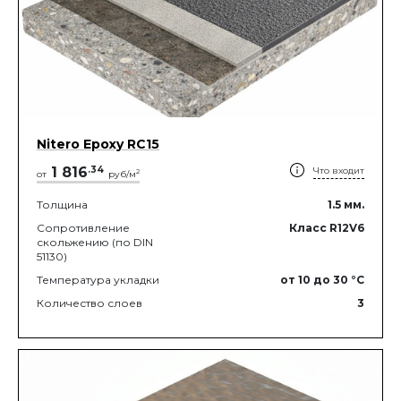
Nitero Epoxy RС15
1 816
.
34
Что входит
2
от
руб/м
Толщина
1.5
мм.
Сопротивление
Класс R12V6
скольжению (по DIN
51130)
Температура укладки
от 10
до 30
°C
Количество слоев
3