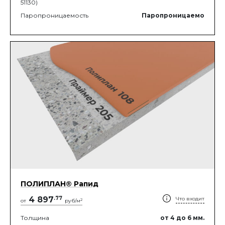
51130)
Паропроницаемость
Паропроницаемо
ПОЛИПЛАН® Рапид
4 897
.
77
Что входит
2
от
руб/м
Толщина
от 4
до 6
мм.