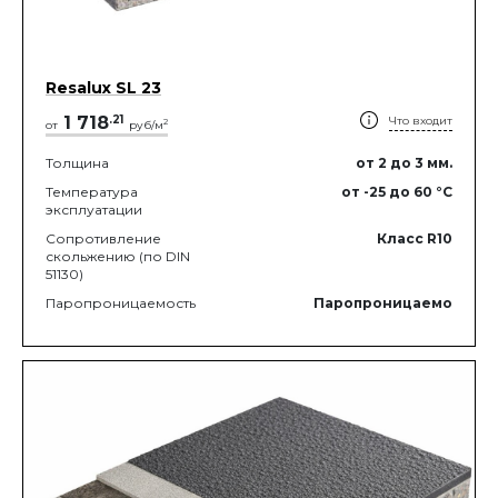
Resalux SL 23
1 718
.
21
Что входит
2
от
руб/м
Толщина
от 2
до 3
мм.
Температура
от -25
до 60
°C
эксплуатации
Сопротивление
Класс R10
скольжению (по DIN
51130)
Паропроницаемость
Паропроницаемо