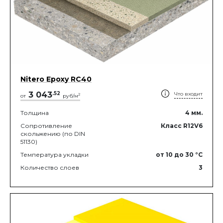
Nitero Epoxy RС40
3 043
.
52
Что входит
2
от
руб/м
Толщина
4
мм.
Сопротивление
Класс R12V6
скольжению (по DIN
51130)
Температура укладки
от 10
до 30
°C
Количество слоев
3