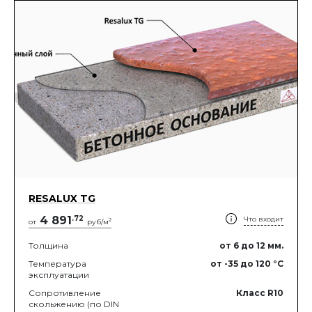
RESALUX TG
4 891
.
72
Что входит
2
от
руб/м
Толщина
от 6
до 12
мм.
Температура
от -35
до 120
°C
эксплуатации
Сопротивление
Класс R10
скольжению (по DIN