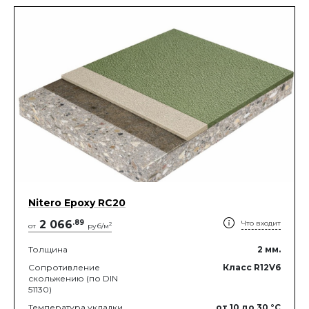
Nitero Epoxy RС20
2 066
.
89
Что входит
2
от
руб/м
Толщина
2
мм.
Сопротивление
Класс R12V6
скольжению (по DIN
51130)
Температура укладки
от 10
до 30
°C