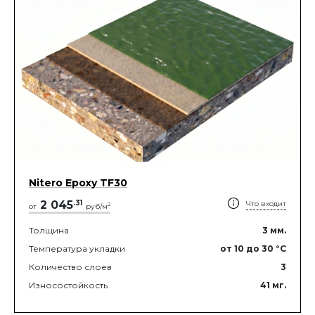
Nitero Epoxy TF30
2 045
.
31
Что входит
2
от
руб/м
Толщина
3
мм.
Температура укладки
от 10
до 30
°C
Количество слоев
3
Износостойкость
41
мг.