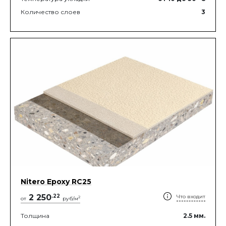
Количество слоев
3
Nitero Epoxy RС25
2 250
.
22
Что входит
2
от
руб/м
Толщина
2.5
мм.