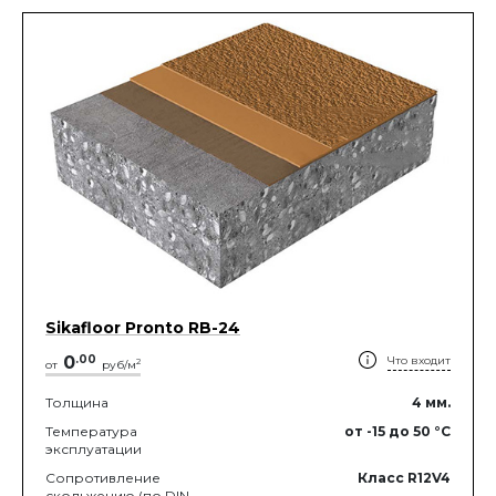
Sikafloor Pronto RB-24
0
.
00
Что входит
2
от
руб/м
Толщина
4
мм.
Температура
от -15
до 50
°C
эксплуатации
Сопротивление
Класс R12V4
скольжению (по DIN