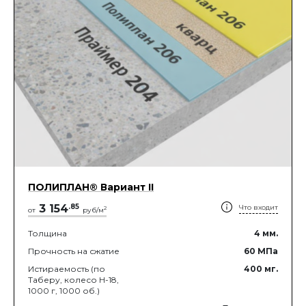
ПОЛИПЛАН® Вариант II
3 154
.
85
Что входит
2
от
руб/м
Толщина
4
мм.
Прочность на сжатие
60
МПа
Истираемость (по
400
мг.
Таберу, колесо Н-18,
1000 г, 1000 об.)