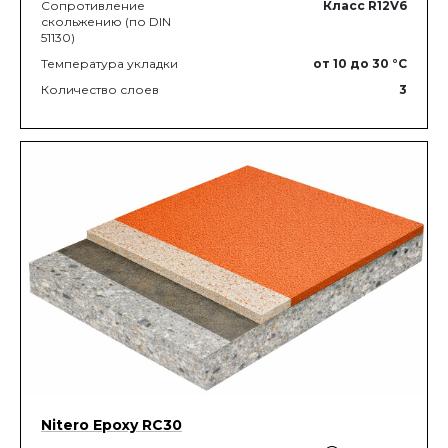
Сопротивление
Класс R12V6
скольжению (по DIN
51130)
Температура укладки
от 10
до 30
°C
Количество слоев
3
Nitero Epoxy RС30