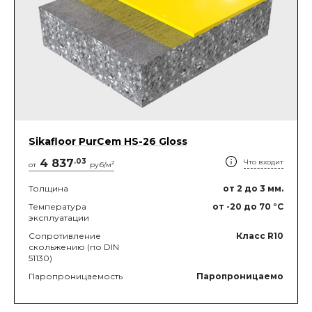
Sikafloor PurCem HS-26 Gloss
4 837
.
03
Что входит
2
от
руб/м
Толщина
от 2
до 3
мм.
Температура
от -20
до 70
°C
эксплуатации
Сопротивление
Класс R10
скольжению (по DIN
51130)
Паропроницаемость
Паропроницаемо