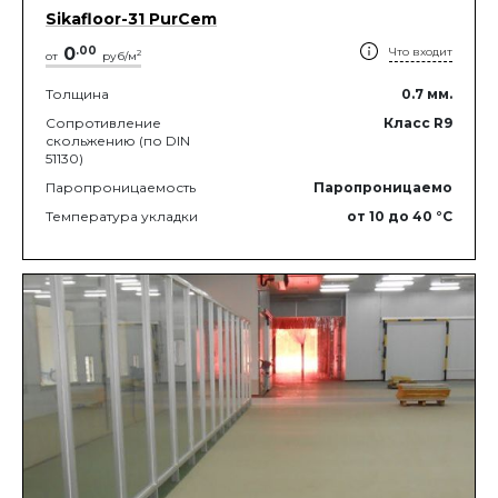
Sikafloor-31 PurCem
0
.
00
Что входит
2
от
руб/м
Толщина
0.7
мм.
Сопротивление
Класс R9
скольжению (по DIN
51130)
Паропроницаемость
Паропроницаемо
Температура укладки
от 10
до 40
°C