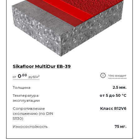
Sikafloor MultiDur EB-39
0
.
00
Что входит
2
от
руб/м
Толщина
2.5
мм.
Температура
от 5
до 50
°C
эксплуатации
Сопротивление
Класс R12V6
скольжению (по DIN
51130)
Износостойкость
75
мг.