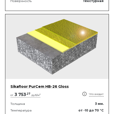
Поверхность
Текстурная
Sikafloor PurCem HB-26 Gloss
3 753
.
27
Что входит
2
от
руб/м
Толщина
3
мм.
Температура
от -10
до 70
°C