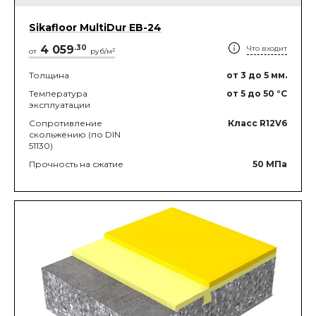
Sikafloor MultiDur EB-24
4 059
.
30
Что входит
2
от
руб/м
Толщина
от 3
до 5
мм.
Температура
от 5
до 50
°C
эксплуатации
Сопротивление
Класс R12V6
скольжению (по DIN
51130)
Прочность на сжатие
50
МПа