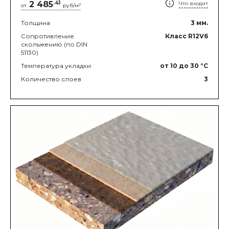
2 485
.
41
Что входит
2
от
руб/м
Толщина
3
мм.
Сопротивление
Класс R12V6
скольжению (по DIN
51130)
Температура укладки
от 10
до 30
°C
Количество слоев
3