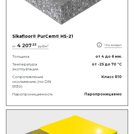
Sikafloor® PurCem® HS-21
4 207
.
53
Что входит
2
от
руб/м
Толщина
от 4
до 6
мм.
Температура
от -25
до 70
°C
эксплуатации
Сопротивление
Класс R10
скольжению (по DIN
51130)
Паропроницаемость
Паропроницаемо