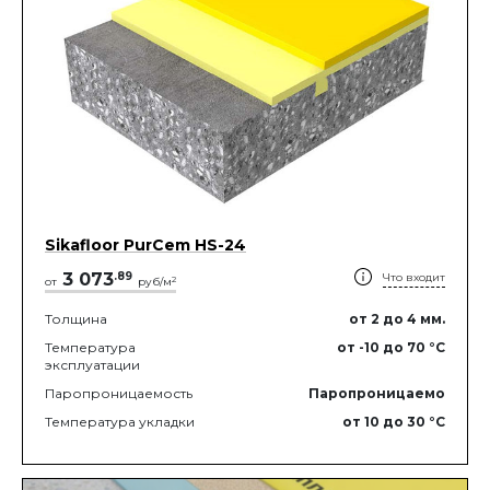
Sikafloor PurCem HS-24
3 073
.
89
Что входит
2
от
руб/м
Толщина
от 2
до 4
мм.
Температура
от -10
до 70
°C
эксплуатации
Паропроницаемость
Паропроницаемо
Температура укладки
от 10
до 30
°C