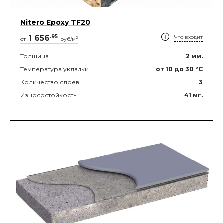
Nitero Epoxy TF20
1 656
.
95
Что входит
2
от
руб/м
Толщина
2
мм.
Температура укладки
от 10
до 30
°C
Количество слоев
3
Износостойкость
41
мг.