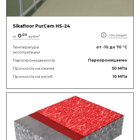
Sikafloor PurCem HS-24
0
.
00
Что входит
2
от
руб/м
Температура
от -10
до 70
°C
эксплуатации
Паропроницаемость
Паропроницаемо
Прочность на сжатие
50
МПа
Прочность на изгиб
10
МПа