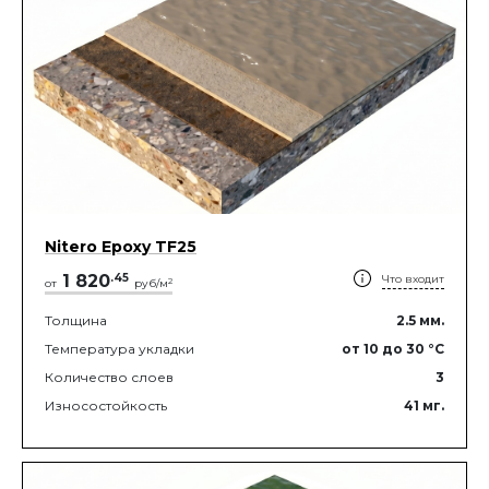
Nitero Epoxy TF25
1 820
.
45
Что входит
2
от
руб/м
Толщина
2.5
мм.
Температура укладки
от 10
до 30
°C
Количество слоев
3
Износостойкость
41
мг.