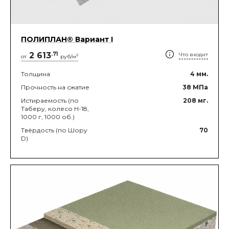
ПОЛИПЛАН® Вариант I
2 613
.
71
Что входит
2
от
руб/м
Толщина
4
мм.
Прочность на сжатие
38
МПа
Истираемость (по
208
мг.
Таберу, колесо Н-18,
1000 г, 1000 об.)
Твёрдость (по Шору
70
D)