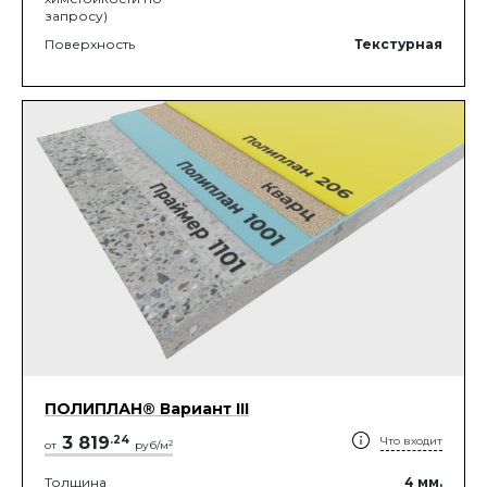
запросу)
Поверхность
Текстурная
ПОЛИПЛАН® Вариант III
3 819
.
24
Что входит
2
от
руб/м
Толщина
4
мм.