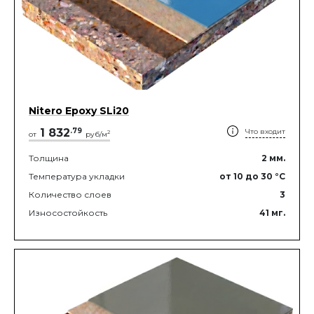
Nitero Epoxy SLi20
1 832
.
79
Что входит
2
от
руб/м
Толщина
2
мм.
Температура укладки
от 10
до 30
°C
Количество слоев
3
Износостойкость
41
мг.