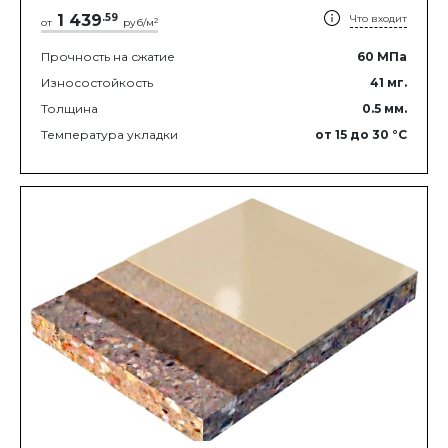
1 439
.
59
Что входит
2
от
руб/м
Прочность на сжатие
60
МПа
Износостойкость
41
мг.
Толщина
0.5
мм.
Температура укладки
от 15
до 30
°C