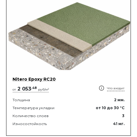
Nitero Epoxy RС20
2 053
.
48
Что входит
2
от
руб/м
Толщина
2
мм.
Температура укладки
от 10
до 30
°C
Количество слоев
3
Износостойкость
41
мг.