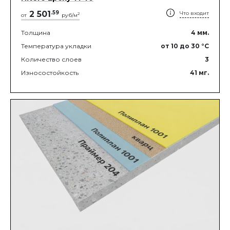
2 501
.
59
Что входит
2
от
руб/м
Толщина
4
мм.
Температура укладки
от 10
до 30
°C
Количество слоев
3
Износостойкость
41
мг.