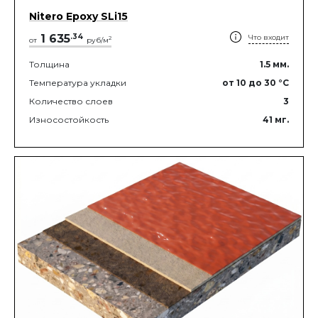
Nitero Epoxy SLi15
1 635
.
34
Что входит
2
от
руб/м
Толщина
1.5
мм.
Температура укладки
от 10
до 30
°C
Количество слоев
3
Износостойкость
41
мг.