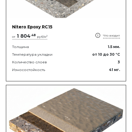
Nitero Epoxy RС15
1 804
.
48
Что входит
2
от
руб/м
Толщина
1.5
мм.
Температура укладки
от 10
до 30
°C
Количество слоев
3
Износостойкость
41
мг.