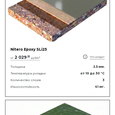
Nitero Epoxy SLi25
2 029
.
51
Что входит
2
от
руб/м
Толщина
2.5
мм.
Температура укладки
от 10
до 30
°C
Количество слоев
3
Износостойкость
41
мг.