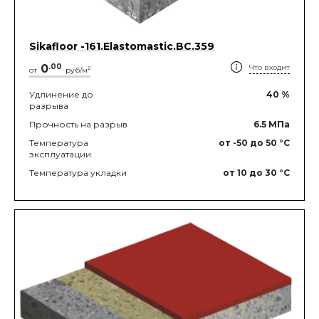
Sikafloor -161.Elastomastic.BC.359
0
.
00
Что входит
2
от
руб/м
Удлинение до
40
%
разрыва
Прочность на разрыв
6.5
МПа
Температура
от -50
до 50
°C
эксплуатации
Температура укладки
от 10
до 30
°C