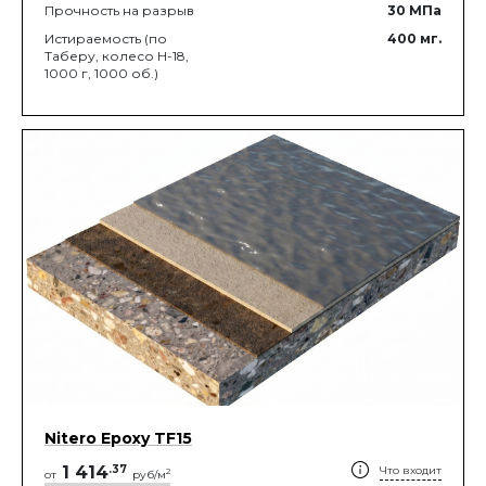
Прочность на разрыв
30
МПа
Истираемость (по
400
мг.
Таберу, колесо Н-18,
1000 г, 1000 об.)
Nitero Epoxy TF15
1 414
.
37
Что входит
2
от
руб/м