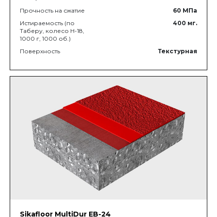
Прочность на сжатие
60
МПа
Истираемость (по
400
мг.
Таберу, колесо Н-18,
1000 г, 1000 об.)
Поверхность
Текстурная
Sikafloor MultiDur EB-24