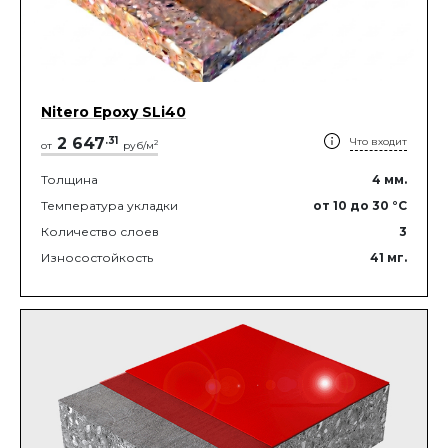
Nitero Epoxy SLi40
2 647
.
31
Что входит
2
от
руб/м
Толщина
4
мм.
Температура укладки
от 10
до 30
°C
Количество слоев
3
Износостойкость
41
мг.