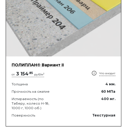
ПОЛИПЛАН® Вариант II
3 154
.
85
Что входит
2
от
руб/м
Толщина
4
мм.
Прочность на сжатие
60
МПа
Истираемость (по
400
мг.
Таберу, колесо Н-18,
1000 г, 1000 об.)
Поверхность
Текстурная