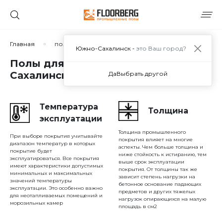
Сортировать по:
Главная
полы для парковок
Южно-Сахалинск -
это Ваш город?
Полы для парковок в Южно-
Сахалинске
Да
Выбрать другой
Сбросить
Применить
Температура
Толщина
эксплуатации
Толщина промышленного
При выборе покрытия учитывайте
покрытия влияет на многие
диапазон температур в которых
аспекты. Чем больше толщина и
покрытие будет
ниже стойкость к истиранию, тем
эксплуатироваться. Все покрытия
выше срок эксплуатации
имеют характеристики допустимых
покрытия. От толщины так же
минимальных и максимальных
зависит степень нагрузки на
значений температуры
бетонное основание падающих
эксплуатации. Это особенно важно
предметов и других тяжелых
для неотапливаемых помещений и
нагрузок опирающихся на малую
морозильных камер
площадь в см2