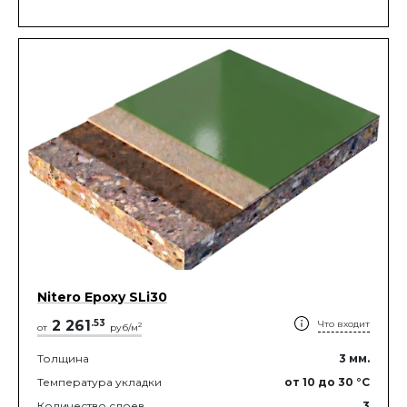
Nitero Epoxy SLi30
2 261
.
53
Что входит
2
от
руб/м
Толщина
3
мм.
Температура укладки
от 10
до 30
°C
Количество слоев
3