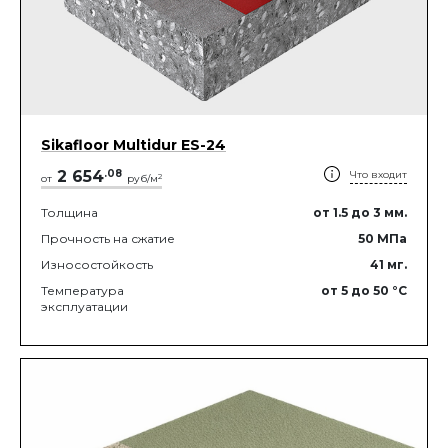
Sikafloor Multidur ES-24
2 654
.
08
Что входит
2
от
руб/м
Толщина
от 1.5
до 3
мм.
Прочность на сжатие
50
МПа
Износостойкость
41
мг.
Температура
от 5
до 50
°C
эксплуатации