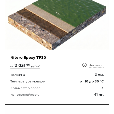
Nitero Epoxy TF30
2 031
.
66
Что входит
2
от
руб/м
Толщина
3
мм.
Температура укладки
от 10
до 30
°C
Количество слоев
3
Износостойкость
41
мг.