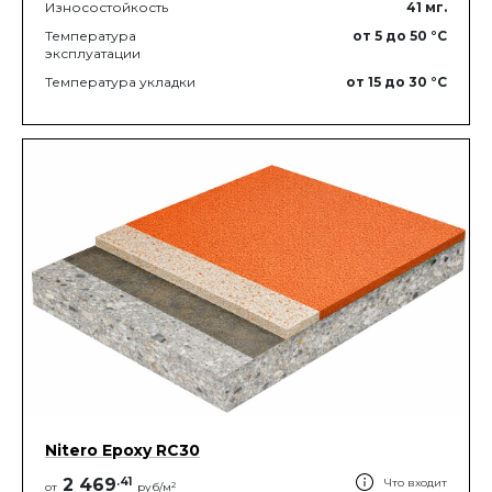
Износостойкость
41
мг.
Температура
от 5
до 50
°C
эксплуатации
Температура укладки
от 15
до 30
°C
Nitero Epoxy RС30
2 469
.
41
Что входит
2
от
руб/м