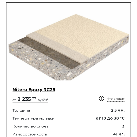
Nitero Epoxy RС25
2 235
.
77
Что входит
2
от
руб/м
Толщина
2.5
мм.
Температура укладки
от 10
до 30
°C
Количество слоев
3
Износостойкость
41
мг.