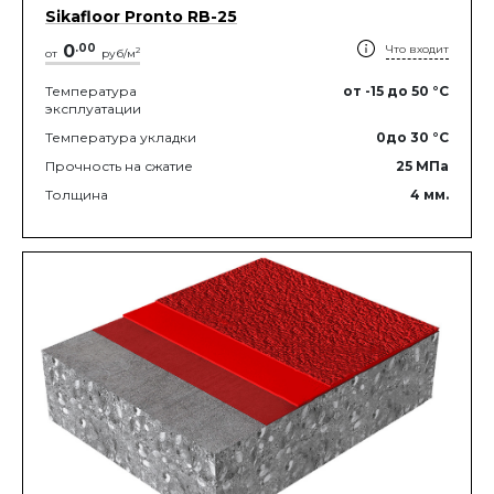
Sikafloor Pronto RB-25
0
.
00
Что входит
2
от
руб/м
Температура
от -15
до 50
°C
эксплуатации
Температура укладки
0
до 30
°C
Прочность на сжатие
25
МПа
Толщина
4
мм.