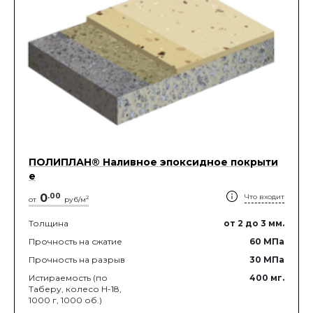
ПОЛИПЛАН® Наливное эпоксидное покрыти
е
0
.
00
Что входит
2
от
руб/м
Толщина
от 2
до 3
мм.
Прочность на сжатие
60
МПа
Прочность на разрыв
30
МПа
Истираемость (по
400
мг.
Таберу, колесо Н-18,
1000 г, 1000 об.)