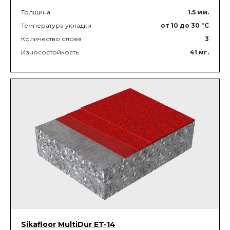
Толщина
1.5
мм.
Температура укладки
от 10
до 30
°C
Количество слоев
3
Износостойкость
41
мг.
Sikafloor MultiDur ET-14