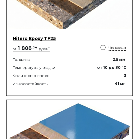
Nitero Epoxy TF25
1 808
.
34
Что входит
2
от
руб/м
Толщина
2.5
мм.
Температура укладки
от 10
до 30
°C
Количество слоев
3
Износостойкость
41
мг.