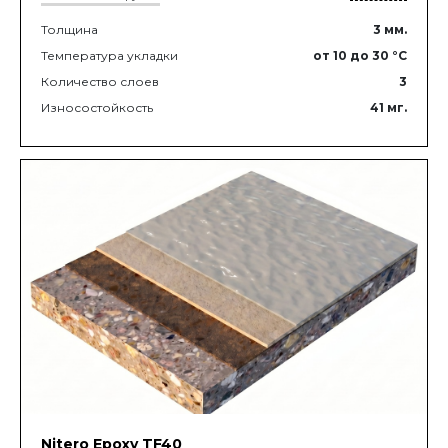
Толщина
3
мм.
Температура укладки
от 10
до 30
°C
Количество слоев
3
Износостойкость
41
мг.
Nitero Epoxy TF40