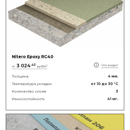
Nitero Epoxy RС40
3 024
.
43
Что входит
2
от
руб/м
Толщина
4
мм.
Температура укладки
от 10
до 30
°C
Количество слоев
3
Износостойкость
41
мг.