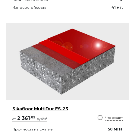
Износостойкость
41
мг.
Sikafloor MultiDur ES-23
2 361
.
89
Что входит
2
от
руб/м
Прочность на сжатие
50
МПа