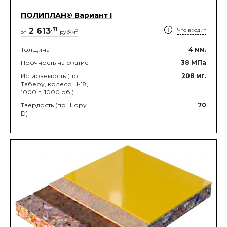
ПОЛИПЛАН® Вариант I
2 613
.
71
Что входит
2
от
руб/м
Толщина
4
мм.
Прочность на сжатие
38
МПа
Истираемость (по
208
мг.
Таберу, колесо Н-18,
1000 г, 1000 об.)
Твёрдость (по Шору
70
D)