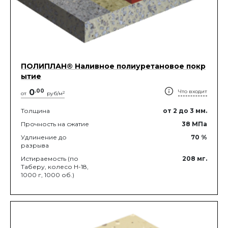
ПОЛИПЛАН® Наливное полиуретановое покр
ытие
0
.
00
Что входит
2
от
руб/м
Толщина
от 2
до 3
мм.
Прочность на сжатие
38
МПа
Удлинение до
70
%
разрыва
Истираемость (по
208
мг.
Таберу, колесо Н-18,
1000 г, 1000 об.)