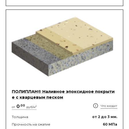
ПОЛИПЛАН® Наливное эпоксидное покрыти
е с кварцевым песком
0
.
00
Что входит
2
от
руб/м
Толщина
от 2
до 3
мм.
Прочность на сжатие
60
МПа