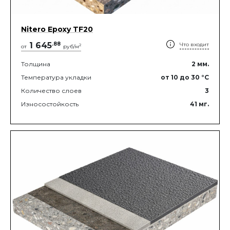
Nitero Epoxy TF20
1 645
.
88
Что входит
2
от
руб/м
Толщина
2
мм.
Температура укладки
от 10
до 30
°C
Количество слоев
3
Износостойкость
41
мг.