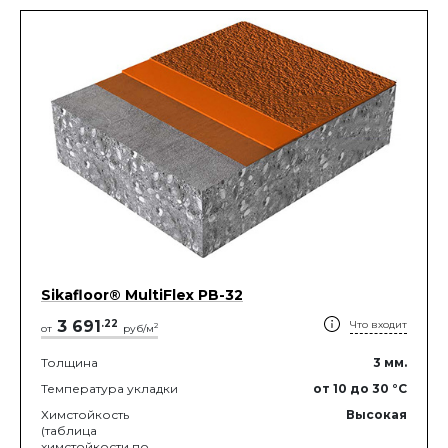
Sikafloor® MultiFlex PB-32
3 691
.
22
Что входит
2
от
руб/м
Толщина
3
мм.
Температура укладки
от 10
до 30
°C
Химстойкость
Высокая
(таблица
химстойкости по