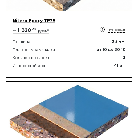
Nitero Epoxy TF25
1 820
.
45
Что входит
2
от
руб/м
Толщина
2.5
мм.
Температура укладки
от 10
до 30
°C
Количество слоев
3
Износостойкость
41
мг.