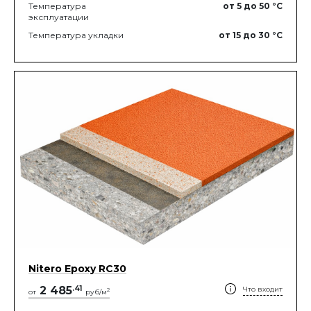
Температура
от 5
до 50
°C
эксплуатации
Температура укладки
от 15
до 30
°C
Nitero Epoxy RС30
2 485
.
41
Что входит
2
от
руб/м