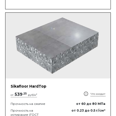
Sikafloor HardTop
539
.
25
Что входит
2
от
руб/м
Прочность на сжатие
от 60
до 80
МПа
Прочность на
от 0.23
до 0.5
г/см²
истирание (ГОСТ