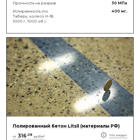
Прочность на разрыв
30
МПа
Истираемость (по
400
мг.
Таберу, колесо Н-18,
1000 г, 1000 об.)
Полированный бетон Litsil (материалы РФ)
316
.
08
Что входит
2
от
руб/м