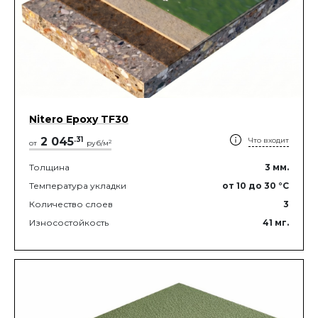
Nitero Epoxy TF30
2 045
.
31
Что входит
2
от
руб/м
Толщина
3
мм.
Температура укладки
от 10
до 30
°C
Количество слоев
3
Износостойкость
41
мг.