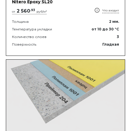
Nitero Epoxy SL20
2 560
.
93
Что входит
2
от
руб/м
Толщина
2
мм.
Температура укладки
от 10
до 30
°C
Количество слоев
3
Поверхность
Гладкая