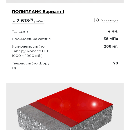
ПОЛИПЛАН® Вариант I
2 613
.
71
Что входит
2
от
руб/м
Толщина
4
мм.
Прочность на сжатие
38
МПа
Истираемость (по
208
мг.
Таберу, колесо Н-18,
1000 г, 1000 об.)
Твёрдость (по Шору
70
D)