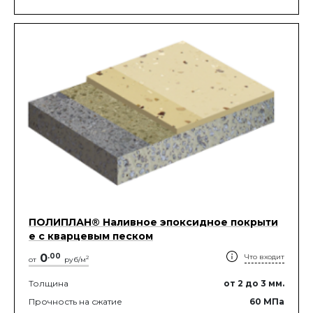
ПОЛИПЛАН® Наливное эпоксидное покрыти
е с кварцевым песком
0
.
00
Что входит
2
от
руб/м
Толщина
от 2
до 3
мм.
Прочность на сжатие
60
МПа