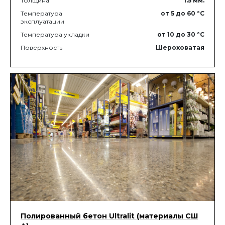
Толщина
1.5
мм.
Температура
от 5
до 60
°C
эксплуатации
Температура укладки
от 10
до 30
°C
Поверхность
Шероховатая
Полированный бетон Ultralit (материалы СШ