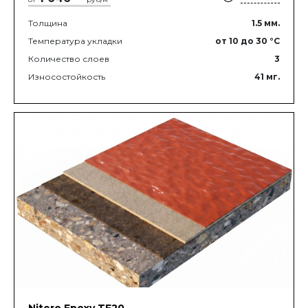
Толщина
1.5
мм.
Температура укладки
от 10
до 30
°C
Количество слоев
3
Износостойкость
41
мг.
Nitero Epoxy TF20