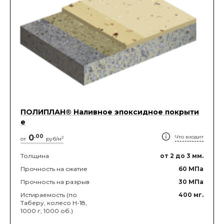
ПОЛИПЛАН® Наливное эпоксидное покрыти
е
0
.
00
Что входит
2
от
руб/м
Толщина
от 2
до 3
мм.
Прочность на сжатие
60
МПа
Прочность на разрыв
30
МПа
Истираемость (по
400
мг.
Таберу, колесо Н-18,
1000 г, 1000 об.)