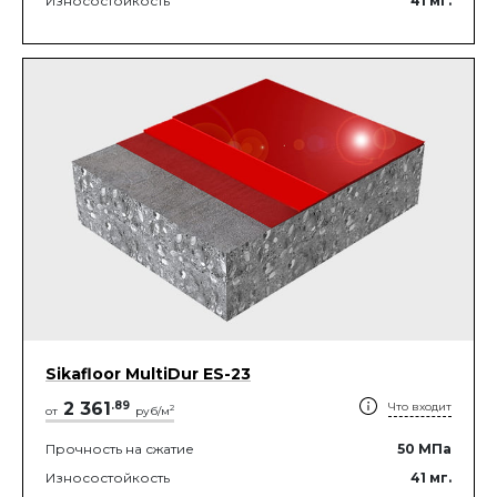
Износостойкость
41
мг.
Sikafloor MultiDur ES-23
2 361
.
89
Что входит
2
от
руб/м
Прочность на сжатие
50
МПа
Износостойкость
41
мг.