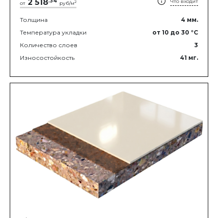
2 518
.
34
Что входит
2
от
руб/м
Толщина
4
мм.
Температура укладки
от 10
до 30
°C
Количество слоев
3
Износостойкость
41
мг.