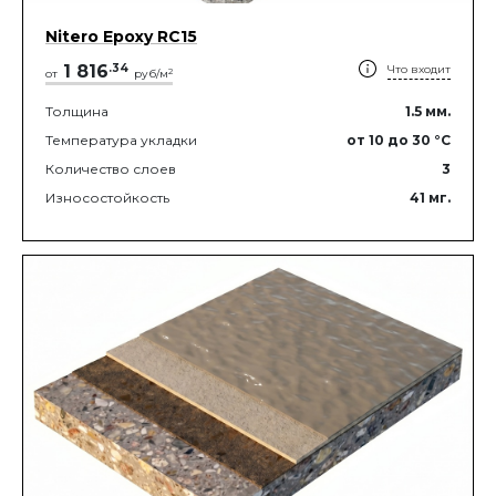
Nitero Epoxy RС15
1 816
.
34
Что входит
2
от
руб/м
Толщина
1.5
мм.
Температура укладки
от 10
до 30
°C
Количество слоев
3
Износостойкость
41
мг.