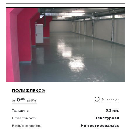
ПОЛИФЛЕКС®
0
.
00
Что входит
2
от
руб/м
Толщина
0.3
мм.
Поверхность
Текстурная
Безыскровость
Не тестировалась