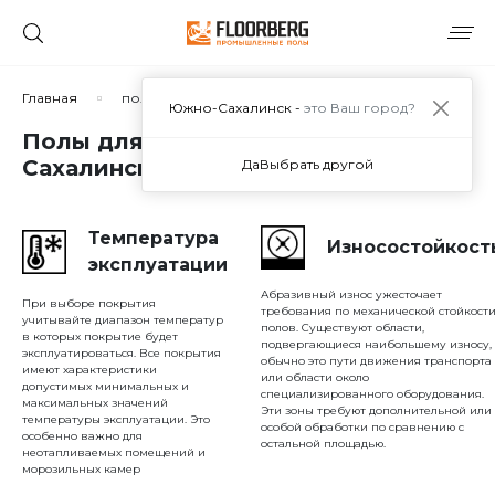
Сортировать по:
Главная
полы для склада
Южно-Сахалинск -
это Ваш город?
Полы для склада в Южно-
Сахалинске
Да
Выбрать другой
Сбросить
Применить
Температура
Износостойкост
эксплуатации
Абразивный износ ужесточает
При выборе покрытия
требования по механической стойкост
учитывайте диапазон температур
полов. Существуют области,
в которых покрытие будет
подвергающиеся наибольшему износу,
эксплуатироваться. Все покрытия
обычно это пути движения транспорта
имеют характеристики
или области около
допустимых минимальных и
специализированного оборудования.
максимальных значений
Эти зоны требуют дополнительной или
температуры эксплуатации. Это
особой обработки по сравнению с
особенно важно для
остальной площадью.
неотапливаемых помещений и
морозильных камер