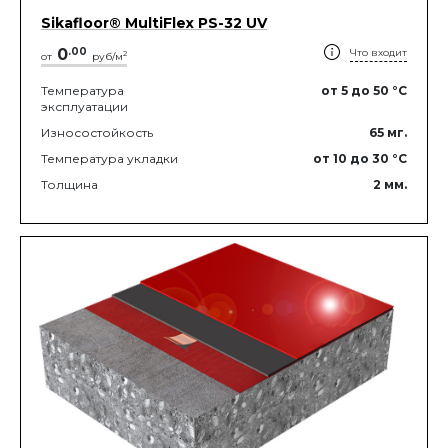
Sikafloor® MultiFlex PS-32 UV
0
.
00
Что входит
2
от
руб/м
Температура
от 5
до 50
°C
эксплуатации
Износостойкость
65
мг.
Температура укладки
от 10
до 30
°C
Толщина
2
мм.