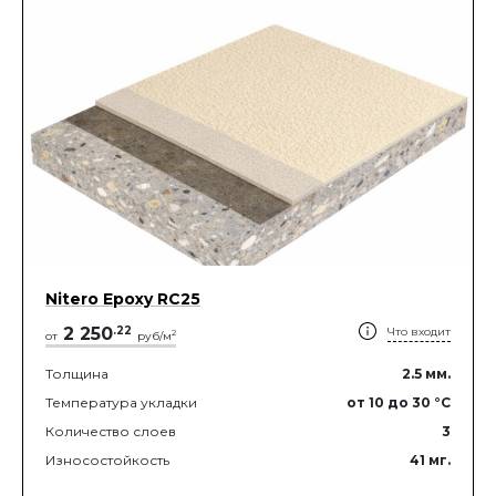
Nitero Epoxy RС25
2 250
.
22
Что входит
2
от
руб/м
Толщина
2.5
мм.
Температура укладки
от 10
до 30
°C
Количество слоев
3
Износостойкость
41
мг.