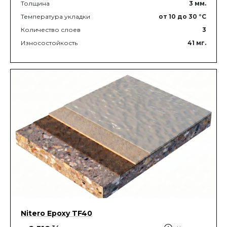
Толщина
3
мм.
Температура укладки
от 10
до 30
°C
Количество слоев
3
Износостойкость
41
мг.
Nitero Epoxy TF40