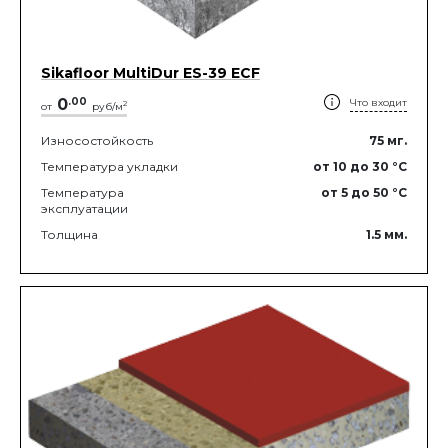
Sikafloor MultiDur ES-39 ECF
0
.
00
Что входит
2
от
руб/м
Износостойкость
75
мг.
Температура укладки
от 10
до 30
°C
Температура
от 5
до 50
°C
эксплуатации
Толщина
1.5
мм.