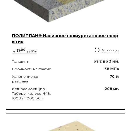
ПОЛИПЛАН® Наливное полиуретановое покр
ытие
0
.
00
Что входит
2
от
руб/м
Толщина
от 2
до 3
мм.
Прочность на сжатие
38
МПа
Удлинение до
70
%
разрыва
Истираемость (по
208
мг.
Таберу, колесо Н-18,
1000 г, 1000 об.)