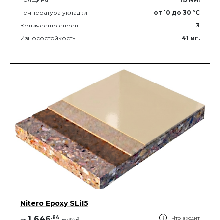
Температура укладки
от 10
до 30
°C
Количество слоев
3
Износостойкость
41
мг.
Nitero Epoxy SLi15
1 646
.
84
Что входит
2
от
руб/м