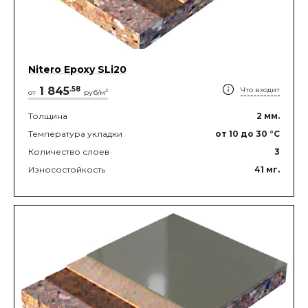
Nitero Epoxy SLi20
1 845
.
58
Что входит
2
от
руб/м
Толщина
2
мм.
Температура укладки
от 10
до 30
°C
Количество слоев
3
Износостойкость
41
мг.