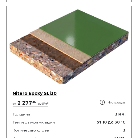
Nitero Epoxy SLi30
2 277
.
16
Что входит
2
от
руб/м
Толщина
3
мм.
Температура укладки
от 10
до 30
°C
Количество слоев
3