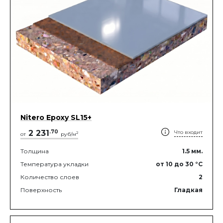
Nitero Epoxy SL15+
2 231
.
70
Что входит
2
от
руб/м
Толщина
1.5
мм.
Температура укладки
от 10
до 30
°C
Количество слоев
2
Поверхность
Гладкая