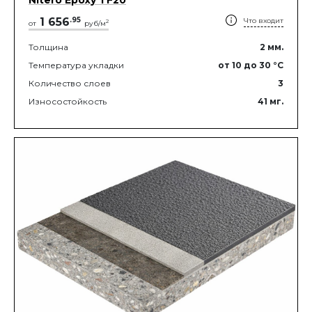
1 656
.
95
Что входит
2
от
руб/м
Толщина
2
мм.
Температура укладки
от 10
до 30
°C
Количество слоев
3
Износостойкость
41
мг.