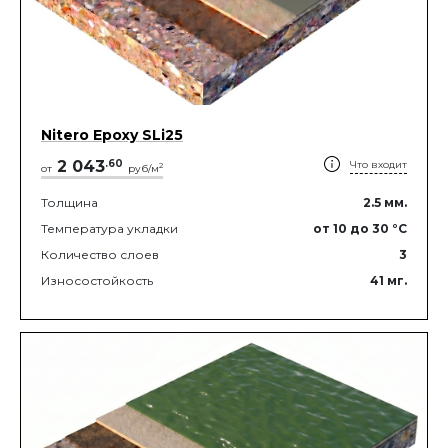
Nitero Epoxy SLi25
2 043
.
60
Что входит
2
от
руб/м
Толщина
2.5
мм.
Температура укладки
от 10
до 30
°C
Количество слоев
3
Износостойкость
41
мг.