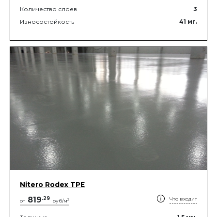
Количество слоев
3
Износостойкость
41
мг.
Nitero Rodex TPE
819
.
29
Что входит
2
от
руб/м