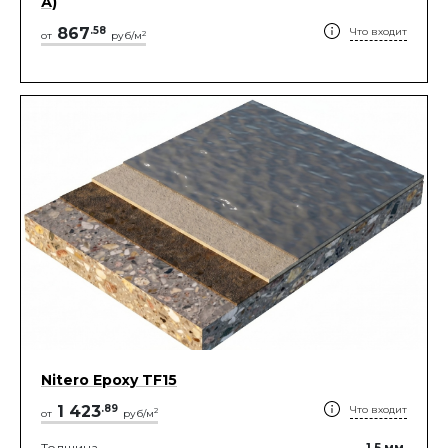
А)
867
.
58
Что входит
2
от
руб/м
Nitero Epoxy TF15
1 423
.
89
Что входит
2
от
руб/м
Толщина
1.5
мм.