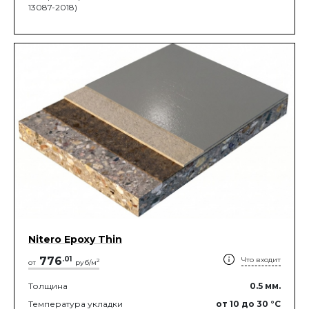
13087-2018)
Nitero Epoxy Thin
776
.
01
Что входит
2
от
руб/м
Толщина
0.5
мм.
Температура укладки
от 10
до 30
°C