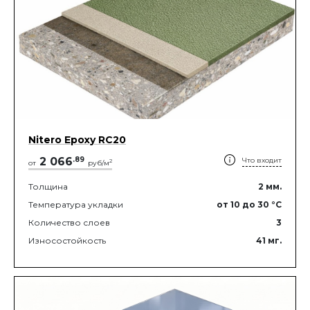
Nitero Epoxy RС20
2 066
.
89
Что входит
2
от
руб/м
Толщина
2
мм.
Температура укладки
от 10
до 30
°C
Количество слоев
3
Износостойкость
41
мг.