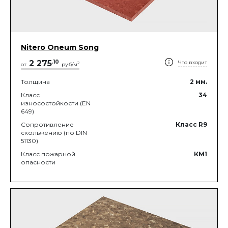
Nitero Oneum Song
2 275
.
10
Что входит
2
от
руб/м
Толщина
2
мм.
Класс
34
износостойкости (EN
649)
Сопротивление
Класс R9
скольжению (по DIN
51130)
Класс пожарной
КМ1
опасности