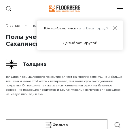
Сортировать по:
Главная
полы учебных классов
Южно-Сахалинск -
это Ваш город?
Полы учебных классов в Южно-
Сахалинске
Да
Выбрать другой
Сбросить
Применить
Толщина
Толщина промышленного покрытия влияет на многие аспекты. Чем больше
толщина и ниже стойкость к истиранию, тем выше срок эксплуатации
покрытия. От толщины так же зависит степень нагрузки на бетонное
основание падающих предметов и других тяжелых нагрузок опирающихся
на малую площадь в см2
Фильтр