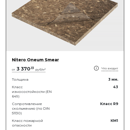
Nitero Oneum Smear
3 370
.
13
Что входит
2
от
руб/м
Толщина
3
мм.
Класс
43
износостойкости (EN
649)
Сопротивление
Класс R9
скольжению (по DIN
51130)
Класс пожарной
КМ1
опасности