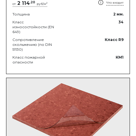
2 114
.
20
Что входит
2
от
руб/м
Толщина
2
мм.
Класс
34
износостойкости (EN
649)
Сопротивление
Класс R9
скольжению (по DIN
51130)
Класс пожарной
КМ1
опасности