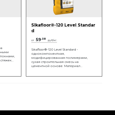
Sikafloor®-120 Level Standar
d
59
.08
от
руб/кг.
на
Sikafloor®-120 Level Standard -
рными
однокомпонентная,
локнами,
модифицированная полимерами,
 стяжек
сухая строительная смесь на
кие
цементной основе. Материал
 от 10 до
предназначен для устройства
тонкослойных самовыравнивающихся
стяжек с быстрым набором прочности.