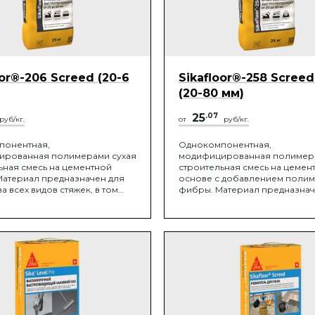
oor®-206 Screed (20-6
Sikafloor®-258 Screed
(20-80 мм)
25
.07
руб/кг.
от
руб/кг.
понентная,
Однокомпонентная,
ированная полимерами сухая
модифицированная полимера
ьная смесь на цементной
строительная смесь на цемен
Материал предназначен для
основе с добавлением поли
а всех видов стяжек, в том
фибры. Материал предназнач
лавающих», стяжек на
устройства всех видов стяжек.
ельном слое, а также для
ва полов с уклоном.