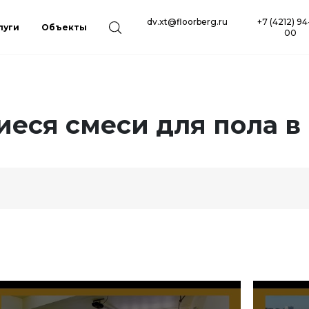
dv.xt@floorberg.ru
+7 (4212) 94
луги
Объекты
00
ся смеси для пола в