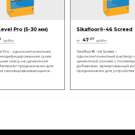
Level Pro (5-30 мм)
Sikafloor®-46 Screed
0
47
.37
руб/кг.
от
руб/кг.
el Pro - однокомпонентная,
Sikafloor® -46 Screed –
 модифицированная сухая
однокомпонентный раствор 
ьная смесь на цементной
цементной основе с полиме
Материал предназначен для
добавками, армированный во
ва самовыравнивающихся
предназначен для устройства
 быстрым набором прочности
под значительные механичес
нием
нагрузки. Наносится толщиной
100 мм.