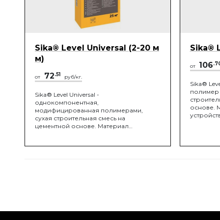
Sika® Level Universal (2-20 м
Sika® 
м)
106
.7
от
72
.51
от
руб/кг.
Sika® Lev
полимер
Sika® Level Universal -
строител
однокомпонентная,
основе. 
модифицированная полимерами,
устройст
сухая строительная смесь на
стяжек с
цементной основе. Материал
и высыха
предназначен для устройства
тонкослойных самовыравнивающихся
стяжек с быстрым набором прочности.