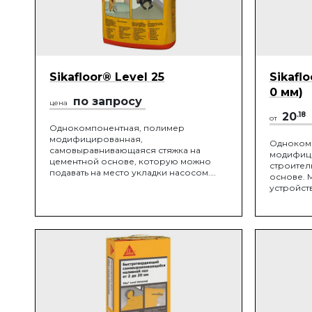
Sikafloor® Level 25
Sikafl
0 мм)
по запросу
цена
20
.18
от
Однокомпонентная, полимер
модифицированная,
Одноком
самовыравнивающаяся стяжка на
модифиц
цементной основе, которую можно
строител
подавать на место укладки насосом.
основе. 
Применяется для выравнивания и
устройств
нивелирования полов внутри
числе «п
помещений перед нанесением
разделит
финишного покрытия.
устройст