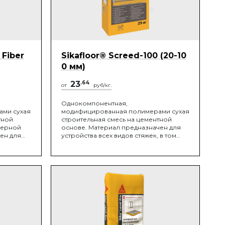
 Fiber
Sikafloor® Screed-100 (20-10
0 мм)
23
.64
от
руб/кг.
Однокомпонентная,
ми сухая
модифицированная полимерами сухая
тной
строительная смесь на цементной
мерной
основе. Материал предназначен для
ен для
устройства всех видов стяжек, в том
числе «плавающих», стяжек на
разделительном слое, а также для
устройства полов с уклоном.