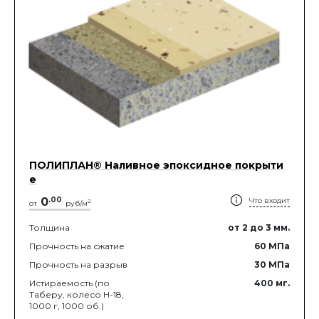
ПОЛИПЛАН® Наливное эпоксидное покрыти
е
0
.
00
Что входит
2
от
руб/м
Толщина
от 2
до 3
мм.
Прочность на сжатие
60
МПа
Прочность на разрыв
30
МПа
Истираемость (по
400
мг.
Таберу, колесо Н-18,
1000 г, 1000 об.)