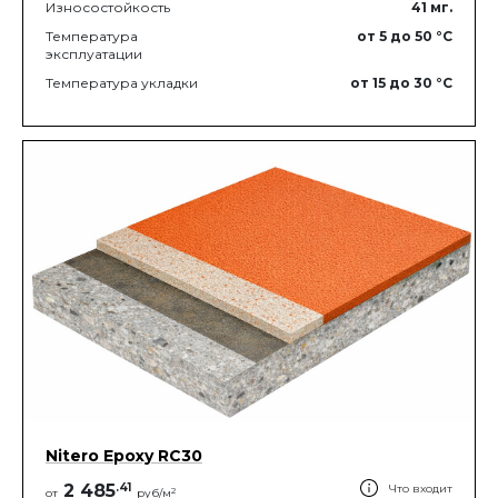
Износостойкость
41
мг.
Температура
от 5
до 50
°C
эксплуатации
Температура укладки
от 15
до 30
°C
Nitero Epoxy RС30
2 485
.
41
Что входит
2
от
руб/м