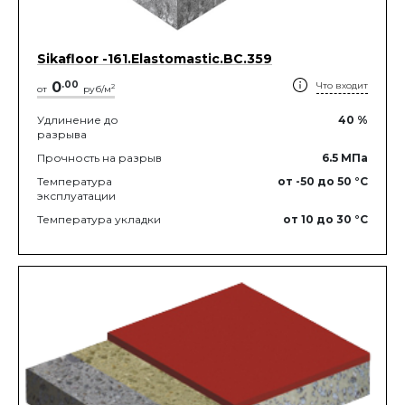
Sikafloor -161.Elastomastic.BC.359
0
.
00
Что входит
2
от
руб/м
Удлинение до
40
%
разрыва
Прочность на разрыв
6.5
МПа
Температура
от -50
до 50
°C
эксплуатации
Температура укладки
от 10
до 30
°C