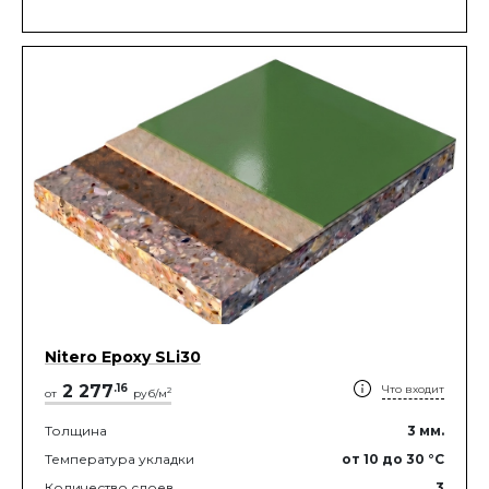
Nitero Epoxy SLi30
2 277
.
16
Что входит
2
от
руб/м
Толщина
3
мм.
Температура укладки
от 10
до 30
°C
Количество слоев
3