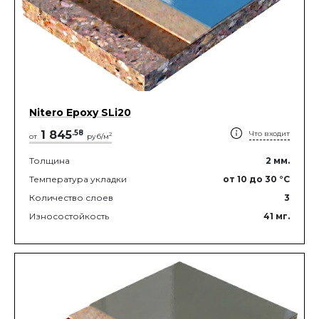
Nitero Epoxy SLi20
1 845
.
58
Что входит
2
от
руб/м
Толщина
2
мм.
Температура укладки
от 10
до 30
°C
Количество слоев
3
Износостойкость
41
мг.