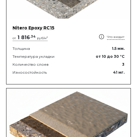
Nitero Epoxy RС15
1 816
.
34
Что входит
2
от
руб/м
Толщина
1.5
мм.
Температура укладки
от 10
до 30
°C
Количество слоев
3
Износостойкость
41
мг.