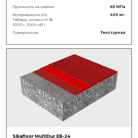
Прочность на сжатие
60
МПа
Истираемость (по
400
мг.
Таберу, колесо Н-18,
1000 г, 1000 об.)
Поверхность
Текстурная
Sikafloor MultiDur EB-24