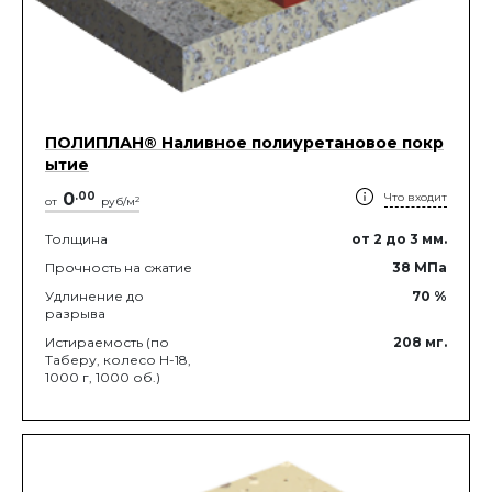
ПОЛИПЛАН® Наливное полиуретановое покр
ытие
0
.
00
Что входит
2
от
руб/м
Толщина
от 2
до 3
мм.
Прочность на сжатие
38
МПа
Удлинение до
70
%
разрыва
Истираемость (по
208
мг.
Таберу, колесо Н-18,
1000 г, 1000 об.)