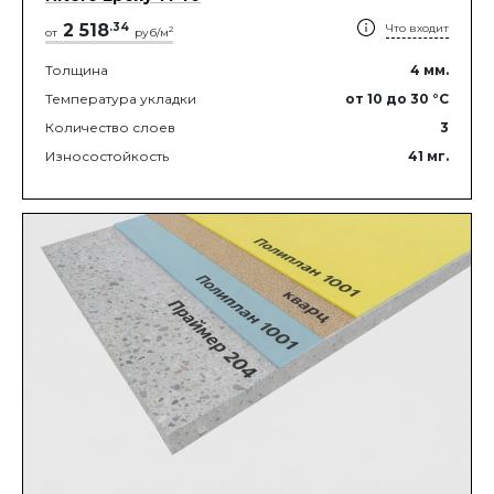
2 518
.
34
Что входит
2
от
руб/м
Толщина
4
мм.
Температура укладки
от 10
до 30
°C
Количество слоев
3
Износостойкость
41
мг.