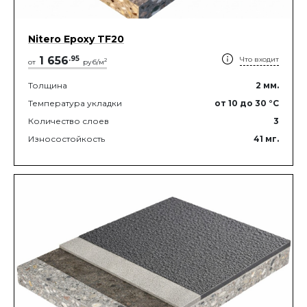
Nitero Epoxy TF20
1 656
.
95
Что входит
2
от
руб/м
Толщина
2
мм.
Температура укладки
от 10
до 30
°C
Количество слоев
3
Износостойкость
41
мг.