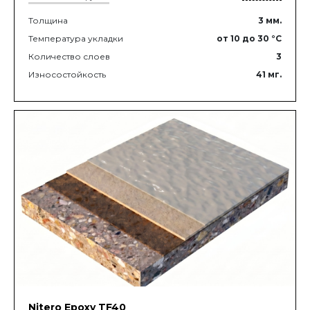
Толщина
3
мм.
Температура укладки
от 10
до 30
°C
Количество слоев
3
Износостойкость
41
мг.
Nitero Epoxy TF40