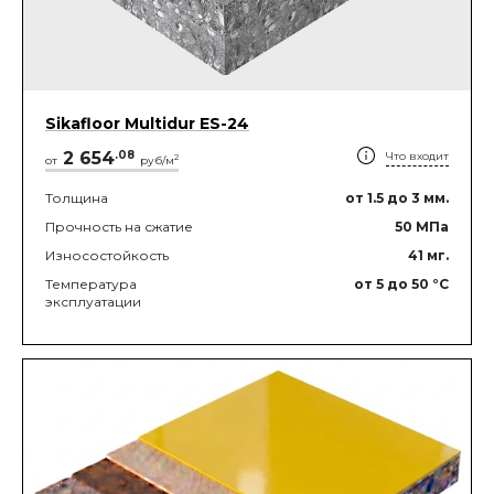
Sikafloor Multidur ES-24
2 654
.
08
Что входит
2
от
руб/м
Толщина
от 1.5
до 3
мм.
Прочность на сжатие
50
МПа
Износостойкость
41
мг.
Температура
от 5
до 50
°C
эксплуатации