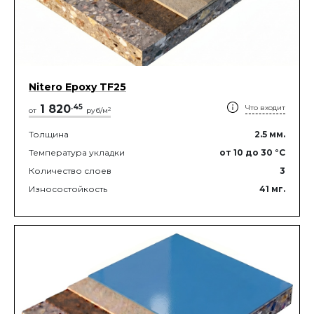
Nitero Epoxy TF25
1 820
.
45
Что входит
2
от
руб/м
Толщина
2.5
мм.
Температура укладки
от 10
до 30
°C
Количество слоев
3
Износостойкость
41
мг.