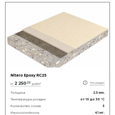
Nitero Epoxy RС25
2 250
.
22
Что входит
2
от
руб/м
Толщина
2.5
мм.
Температура укладки
от 10
до 30
°C
Количество слоев
3
Износостойкость
41
мг.