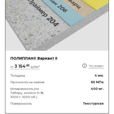
ПОЛИПЛАН® Вариант II
3 154
.
85
Что входит
2
от
руб/м
Толщина
4
мм.
Прочность на сжатие
60
МПа
Истираемость (по
400
мг.
Таберу, колесо Н-18,
1000 г, 1000 об.)
Поверхность
Текстурная