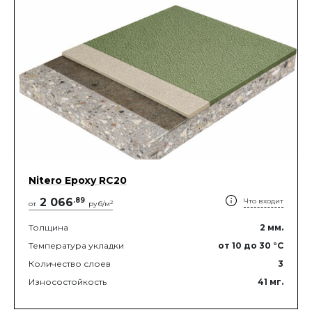
Nitero Epoxy RС20
2 066
.
89
Что входит
2
от
руб/м
Толщина
2
мм.
Температура укладки
от 10
до 30
°C
Количество слоев
3
Износостойкость
41
мг.