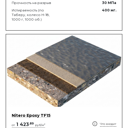
Прочность на разрыв
30
МПа
Истираемость (по
400
мг.
Таберу, колесо Н-18,
1000 г, 1000 об.)
Nitero Epoxy TF15
1 423
.
89
Что входит
2
от
руб/м