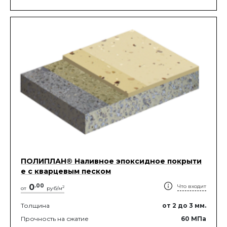
ПОЛИПЛАН® Наливное эпоксидное покрыти
е с кварцевым песком
0
.
00
Что входит
2
от
руб/м
Толщина
от 2
до 3
мм.
Прочность на сжатие
60
МПа