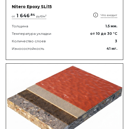
Nitero Epoxy SLi15
1 646
.
84
Что входит
2
от
руб/м
Толщина
1.5
мм.
Температура укладки
от 10
до 30
°C
Количество слоев
3
Износостойкость
41
мг.