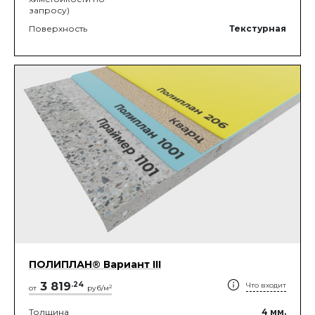
запросу)
Поверхность
Текстурная
ПОЛИПЛАН® Вариант III
3 819
.
24
Что входит
2
от
руб/м
Толщина
4
мм.