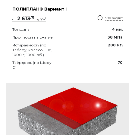
ПОЛИПЛАН® Вариант I
2 613
.
71
Что входит
2
от
руб/м
Толщина
4
мм.
Прочность на сжатие
38
МПа
Истираемость (по
208
мг.
Таберу, колесо Н-18,
1000 г, 1000 об.)
Твёрдость (по Шору
70
D)