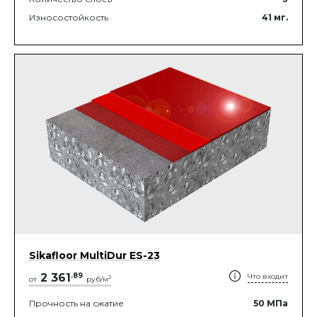
Износостойкость
41
мг.
Sikafloor MultiDur ES-23
2 361
.
89
Что входит
2
от
руб/м
Прочность на сжатие
50
МПа