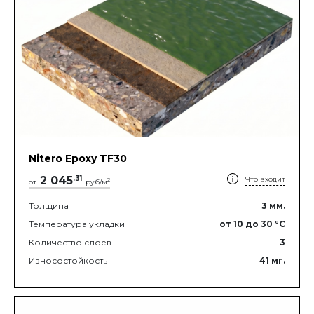
Nitero Epoxy TF30
2 045
.
31
Что входит
2
от
руб/м
Толщина
3
мм.
Температура укладки
от 10
до 30
°C
Количество слоев
3
Износостойкость
41
мг.