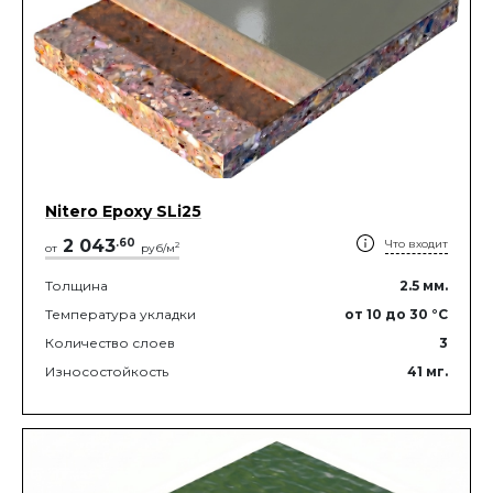
Nitero Epoxy SLi25
2 043
.
60
Что входит
2
от
руб/м
Толщина
2.5
мм.
Температура укладки
от 10
до 30
°C
Количество слоев
3
Износостойкость
41
мг.