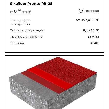
Sikafloor Pronto RB-25
0
.
00
Что входит
2
от
руб/м
Температура
от -15
до 50
°C
эксплуатации
Температура укладки
0
до 30
°C
Прочность на сжатие
25
МПа
Толщина
4
мм.