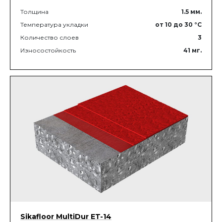
Толщина
1.5
мм.
Температура укладки
от 10
до 30
°C
Количество слоев
3
Износостойкость
41
мг.
Sikafloor MultiDur ET-14