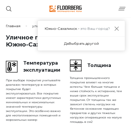
Сортировать по:
Главная
уличное покрытие для парковки
Южно-Сахалинск -
это Ваш город?
Уличное покрытие для парковки в
Южно-Сахалинске
Да
Выбрать другой
Сбросить
Применить
Температура
Толщина
эксплуатации
Толщина промышленного
При выборе покрытия учитывайте
покрытия влияет на многие
диапазон температур в которых
аспекты. Чем больше толщина и
покрытие будет
ниже стойкость к истиранию, тем
эксплуатироваться. Все покрытия
выше срок эксплуатации
имеют характеристики допустимых
покрытия. От толщины так же
минимальных и максимальных
зависит степень нагрузки на
значений температуры
бетонное основание падающих
эксплуатации. Это особенно важно
предметов и других тяжелых
для неотапливаемых помещений и
нагрузок опирающихся на малую
морозильных камер
площадь в см2