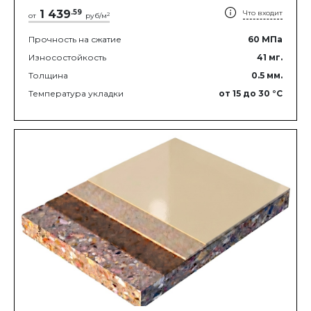
1 439
.
59
Что входит
2
от
руб/м
Прочность на сжатие
60
МПа
Износостойкость
41
мг.
Толщина
0.5
мм.
Температура укладки
от 15
до 30
°C