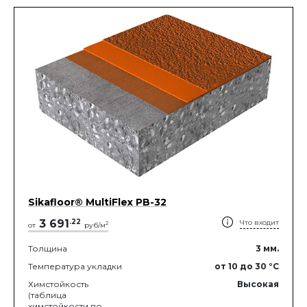
Sikafloor® MultiFlex PB-32
3 691
.
22
Что входит
2
от
руб/м
Толщина
3
мм.
Температура укладки
от 10
до 30
°C
Химстойкость
Высокая
(таблица
химстойкости по