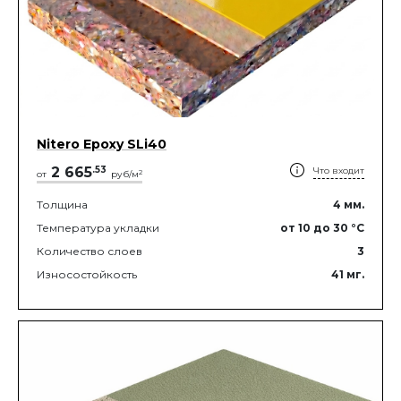
Nitero Epoxy SLi40
2 665
.
53
Что входит
2
от
руб/м
Толщина
4
мм.
Температура укладки
от 10
до 30
°C
Количество слоев
3
Износостойкость
41
мг.