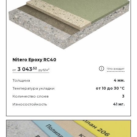
Nitero Epoxy RС40
3 043
.
52
Что входит
2
от
руб/м
Толщина
4
мм.
Температура укладки
от 10
до 30
°C
Количество слоев
3
Износостойкость
41
мг.