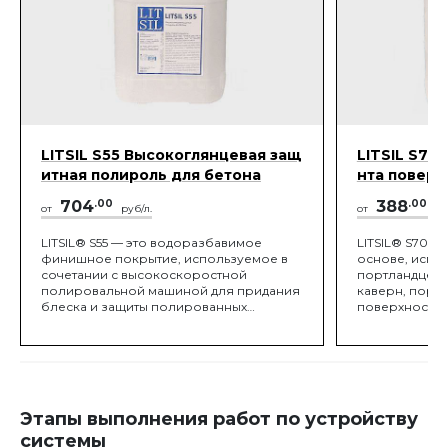
LITSIL S55 Высокоглянцевая защ
LITSIL S70
итная полироль для бетона
нта поверх
704
.00
388
.00
от
руб/л.
от
ру
LITSIL® S55 — это водоразбавимое
LITSIL® S70 —
финишное покрытие, используемое в
основе, испол
сочетании с высокоскоростной
портландцеме
полировальной машиной для придания
каверн, пор 
блеска и защиты полированных
поверхностях.
бетонных поверхностей. LITSIL® S55
качестве над
создан для придания максимальной
затираемой м
защиты от проникновения воды,
шлифовки. LIT
минимального цикла обработки,
цементом пло
яркого внешнего вида и легкой уборки
выбоины и ка
полированного бетона. LITSIL® S55
прочную, мон
Этапы выполнения работ по устройству
содержит минимальное количество
сразу готову
ЛОС, и удовлетворяет требованиям по
полировке. LI
системы