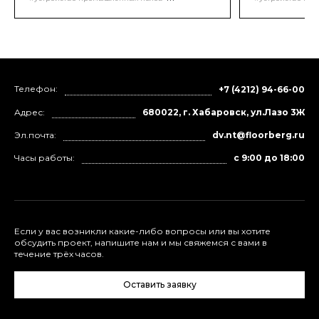
промывкой водой и складированием в
#бетонные полы
#бетонные полы
отведенном месте.
#промышленные бетонные полы
#промышленные
#устройство промышленных бетонных полов
#устройство пр
Телефон:
+7 (4212) 94-66-00
Адрес:
680022, г. Хабаровск, ул.Лазо 3Ж
Эл.почта:
dv.nt@floorberg.ru
Часы работы:
с 9:00 до 18:00
Если у вас возникли какие-либо вопросы или вы хотите
обсудить проект, напишите нам и мы свяжемся с вами в
течение трёх часов.
Оставить заявку