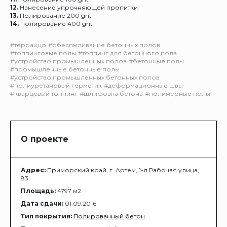
12.
Нанесение упрочняющей пропитки
13.
Полирование 200 grit
14.
Полирование 400 grit
#терраццо
#обеспыливание бетонных полов
#топпинговые полы
#топпинг для бетонного пола
#устройство промышленных полов
#бетонные полы
#промышленные бетонные полы
#устройство промышленных бетонных полов
#полиуретановый герметик
#деформационные швы
#кварцевый топпинг
#шлифовка бетона
#полимерные полы
О проекте
Адрес:
Приморский край, г. Артем, 1-я Рабочая улица,
83
Площадь:
4797 м2
Дата сдачи:
01.09.2016
Тип покрытия:
Полированный бетон