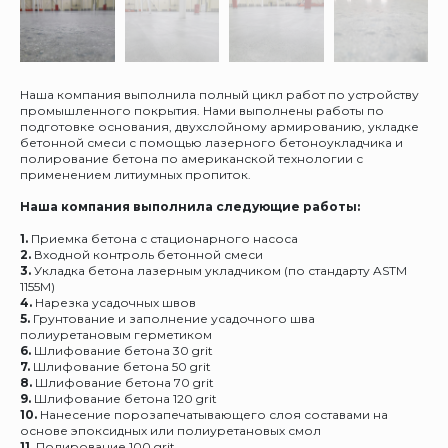
Наша компания выполнила полный цикл работ по устройству
промышленного покрытия. Нами выполнены работы по
подготовке основания, двухслойному армированию, укладке
бетонной смеси с помощью лазерного бетоноукладчика и
полирование бетона по американской технологии с
применением литиумных пропиток.
Наша компания выполнила следующие работы:
1.
Приемка бетона с стационарного насоса
2.
Входной контроль бетонной смеси
3.
Укладка бетона лазерным укладчиком (по стандарту ASTM
1155M)
4.
Нарезка усадочных швов
5.
Грунтование и заполнение усадочного шва
полиуретановым герметиком
6.
Шлифование бетона 30 grit
7.
Шлифование бетона 50 grit
8.
Шлифование бетона 70 grit
9.
Шлифование бетона 120 grit
10.
Нанесение порозапечатывающего слоя составами на
основе эпоксидных или полиуретановых смол
11.
Полирование 100 grit