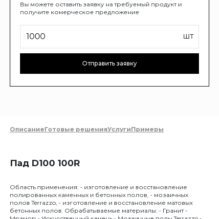
Вы можете оставить заявку на требуемый продукт и
получите комерческое предложение
шт
Отправить заявку
Описание
Готовые решения
Услуги
Примеры
Пад D100 100R
Область применения: - изготовление и восстановление
полированных каменных и бетонных полов, - мозаичных
полов Terrazzo, - изготовление и восстановление матовых
бетонных полов. Обрабатываемые материалы: - Гранит -
Мрамор - Искусственный камень - Мозаичные полы Terrazzo -