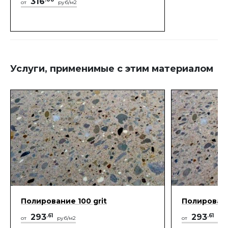
316
от
руб/м2
Услуги, применимые с этим материалом
Полирование 100 grit
Полировани
293
.61
293
.61
от
руб/м2
от
руб