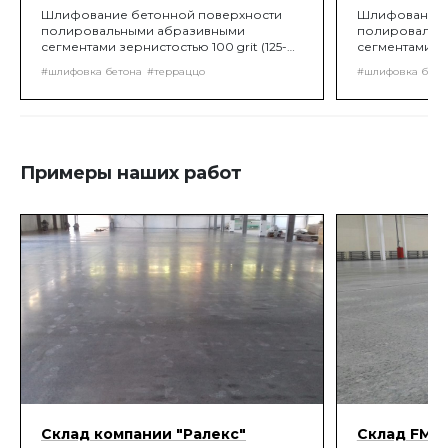
Шлифование бетонной поверхности
Шлифование 
полировальными абразивными
полировальн
сегментами зернистостью 100 grit (125-
сегментами зе
150 мкм по ISO77) с помощью роторных
90 мкм по IS
#шлифовка бетона
#терраццо
#шлифовка бето
или планетарных шлифовальных машин,
или планетар
до получения нужной шероховатости
до получения
поверхности.
поверхности.
Примеры наших работ
Склад компании "Ралекс"
Склад FM Lo