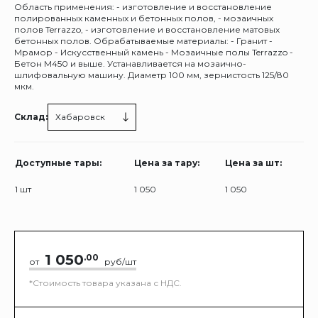
Область применения: - изготовление и восстановление
полированных каменных и бетонных полов, - мозаичных
полов Terrazzo, - изготовление и восстановление матовых
бетонных полов. Обрабатываемые материалы: - Гранит -
Мрамор - Искусственный камень - Мозаичные полы Terrazzo -
Бетон М450 и выше. Устанавливается на мозаично-
шлифовальную машину. Диаметр 100 мм, зернистость 125/80
мкм.
Склад:
Хабаровск
Доступные тары:
Цена за тару:
Цена за шт:
1 шт
1 050
1 050
1 050
.00
от
руб/шт
*Стоимость товара указана с НДС.