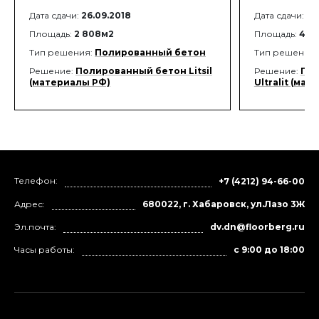
Дата сдачи:
26.09.2018
Дата сдачи:
01
Площадь:
2 808м2
Площадь:
4 7
Тип решения:
Полированный бетон
Тип решения
Решение:
Полированный бетон Litsil
Решение:
Пол
(материалы РФ)
Ultralit (ма
Телефон:
+7 (4212) 94-66-00
Адрес:
680022, г. Хабаровск, ул.Лазо 3Ж
Эл.почта:
dv.dn@floorberg.ru
Часы работы:
с 9:00 до 18:00