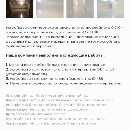
Устройство полимерного эпоксидного тонкослойного 0.2-0.4
мм эконом покрытия в складе компании АО "ПТФ
"Комсомольская". Было выполнено шлифование основания,
расшивка и шпатлевание трещин, нанесение тонкослойного
полимерного покрытия.
Наша компания выполнила следующие работы:
1.
Механическая обработка основания, шлифование
2.
Устройство грунтовочного слоя материалами ЭД 1 слой
(утратил актуальность)
3.
Устройство проявочного слоя (заменен на ID 451)
4.
Нанесение окрасочного слоя, полимерными материалами
#наливной пол
#полимерный наливной пол
#краска для бетонного пола
#наливной эпоксидный пол
#шлифовка бетона
#обеспыливание бетонных полов
#краска для бетонного пола износостойкая
#ремонт промышленных полов
#устройство полимерного пола
#полимерные полы
#краска для бетона
#эпоксидный наливной пол