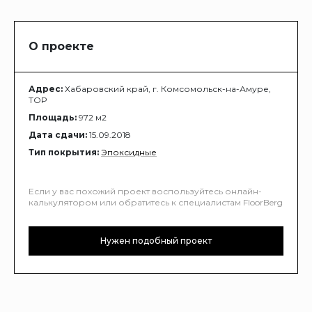
О проекте
Адрес:
Хабаровский край, г. Комсомольск-на-Амуре,
ТОР
Площадь:
972 м2
Дата сдачи:
15.09.2018
Тип покрытия:
Эпоксидные
Если у вас похожий проект воспользуйтесь онлайн-
калькулятором или обратитесь к специалистам FloorBerg
Нужен подобный проект