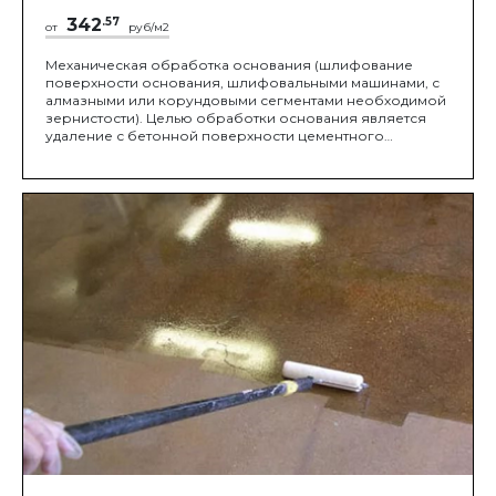
342
.57
от
руб/м2
Механическая обработка основания (шлифование
поверхности основания, шлифовальными машинами, с
алмазными или корундовыми сегментами необходимой
зернистости). Целью обработки основания является
удаление с бетонной поверхности цементного
молочка. Оно образовывает пленку на бетонной
поверхности, которая препятствует монолитному
соединению покрытия и основы.