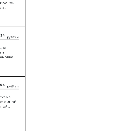
широкой
ри
имыкании
припуск
.34
руб/п.м.
 для
а в
тановка
.04
руб/п.м.
 схеме
несъемной
мной