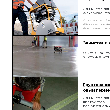
Данный этап вкл
схеме устройств
#полиуретановый г
#бетонные полы
#п
#кварцевый топпин
Зачистка и
Очистка шва штр
с помощью комп
Грунтовани
овым герме
Данный этап вклю
шва грунтовочны
полиуретановым