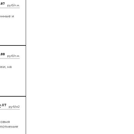
.87
руб/п.м.
онные и
.88
руб/п.м.
ки, на
2
.07
руб/м2
ровня
плотнение