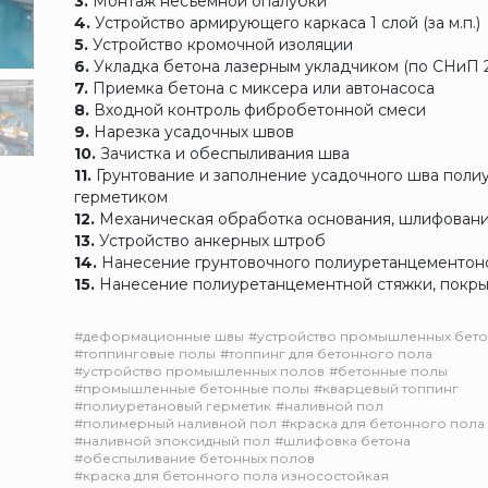
3.
Монтаж несъемной опалубки
4.
Устройство армирующего каркаса 1 слой (за м.п.)
5.
Устройство кромочной изоляции
6.
Укладка бетона лазерным укладчиком (по СНиП 2
7.
Приемка бетона с миксера или автонасоса
8.
Входной контроль фибробетонной смеси
9.
Нарезка усадочных швов
10.
Зачистка и обеспыливания шва
11.
Грунтование и заполнение усадочного шва поли
герметиком
12.
Механическая обработка основания, шлифован
13.
Устройство анкерных штроб
14.
Нанесение грунтовочного полиуретанцементон
15.
Нанесение полиуретанцементной стяжки, покр
#деформационные швы
#устройство промышленных бето
#топпинговые полы
#топпинг для бетонного пола
#устройство промышленных полов
#бетонные полы
#промышленные бетонные полы
#кварцевый топпинг
#полиуретановый герметик
#наливной пол
#полимерный наливной пол
#краска для бетонного пола
#наливной эпоксидный пол
#шлифовка бетона
#обеспыливание бетонных полов
#краска для бетонного пола износостойкая