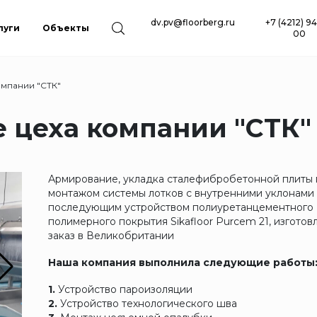
dv.pv@floorberg.ru
+7 (4212) 94
луги
Объекты
00
мпании "СТК"
цеха компании "СТК"
Армирование, укладка сталефибробетонной плиты 
монтажом системы лотков с внутренними уклонами
последующим устройством полиуретанцементного
полимерного покрытия Sikafloor Purcem 21, изготов
заказ в Великобритании
Наша компания выполнила следующие работы
1.
Устройство пароизоляции
2.
Устройство технологического шва