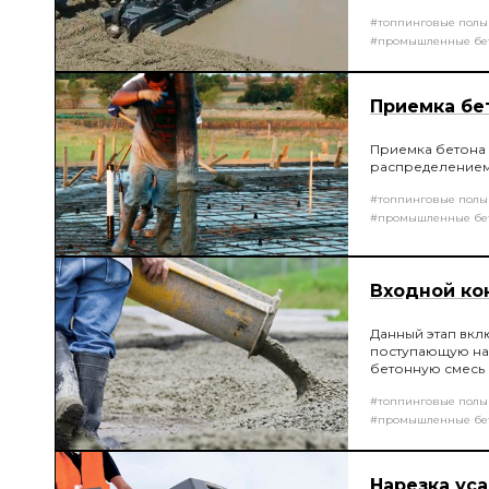
свежеуложенной 
#топпинговые полы
опалубки) глуб
Выглаживание п
#промышленные бе
Приемка бе
Приемка бетона
распределением 
#топпинговые полы
#промышленные бе
Входной ко
Данный этап вкл
поступающую на 
бетонную смесь 
проверка подви
#топпинговые полы
Абрамса.
#промышленные бе
Нарезка ус