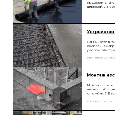
предварительно
шляпкой. 2. Про
монтаже пароизо
пароизоляционно
величиной не ме
Устройство
Данный этап вклю
крепления напра
уровень отметки 
штифтов в пенопл
#топпинговые полы
Монтаж нес
Монтаж готового
швов, с соблюде
опалубки. 2. Вы
опалубки в уров
#деформационные 
разрывные. 5. Д