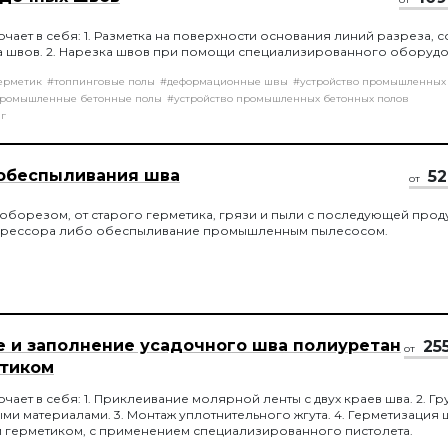
ючает в себя: 1. Разметка на поверхности основания линий разреза, 
а швов. 2. Нарезка швов при помощи специализированного оборудо
ерметик
#топпинговые полы
#деформационные швы
#устройство промышленных
ромышленные бетонные полы
#устройство промышленных бетонных полов
г
 обеспыливания шва
52
от
оборезом, от старого герметика, грязи и пыли с последующей прод
рессора либо обеспыливание промышленным пылесосом.
е и заполнение усадочного шва полиуретан
25
от
тиком
чает в себя: 1. Приклеивание молярной ленты с двух краев шва. 2. Г
ми материалами. 3. Монтаж уплотнительного жгута. 4. Герметизация 
 герметиком, с применением специализированного пистолета.