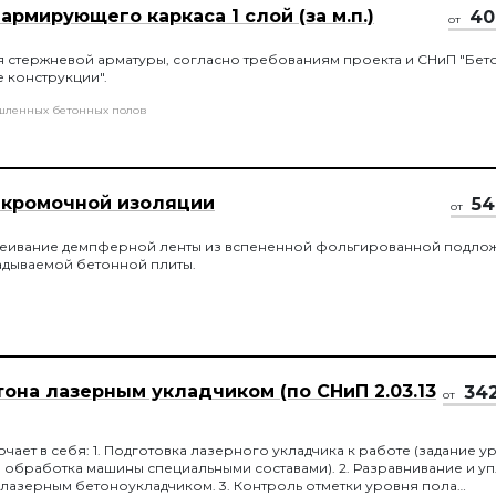
армирующего каркаса 1 слой (за м.п.)
40
от
оя стержневой арматуры, согласно требованиям проекта и СНиП "Бет
 конструкции".
шленных бетонных полов
 кромочной изоляции
54
от
леивание демпферной ленты из вспененной фольгированной подлож
адываемой бетонной плиты.
она лазерным укладчиком (по СНиП 2.03.13
34
от
чает в себя: 1. Подготовка лазерного укладчика к работе (задание у
 обработка машины специальными составами). 2. Разравнивание и у
лазерным бетоноукладчиком. 3. Контроль отметки уровня пола