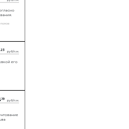
согласно
вания.
 полов
.23
руб/п.м.
увкой его
5
.19
руб/п.м.
рунтование
шва