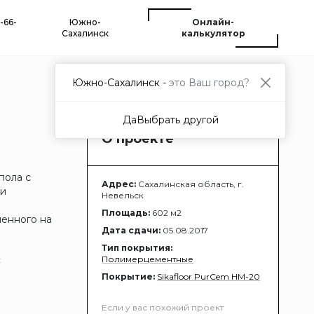
-66-
Южно-
Онлайн-
Сахалинск
калькулятор
Южно-Сахалинск -
это Ваш город?
Да
Выбрать другой
О проекте
пола с
Адрес:
Сахалинская область, г.
 и
Невельск
Площадь:
602 м2
ленного на
Дата сдачи:
05.08.2017
Тип покрытия:
:
Полимерцементные
Покрытие:
Sikafloor PurCem HМ-20
Если у вас похожий проект