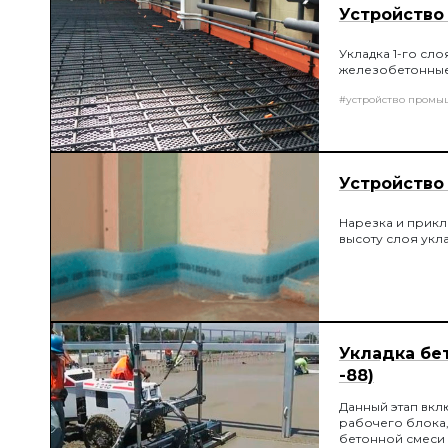
Устройство 
Укладка 1-го сл
железобетонные
#устройство промы
Устройство
Нарезка и прик
высоту слоя укл
Укладка бет
-88)
Данный этап вклю
рабочего блока,
бетонной смеси 