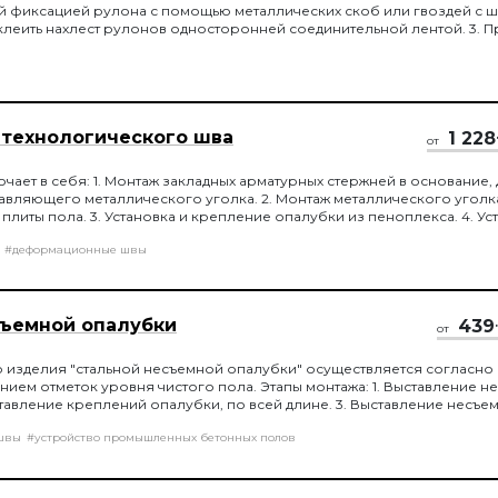
й фиксацией рулона с помощью металлических скоб или гвоздей с 
клеить нахлест рулонов односторонней соединительной лентой. 3. П
ляционного материала исключить провисание и складки. 4. При пр
го слоя к стенам или колоннам/ трубам следует предусматривать 
нее 20 см.
 технологического шва
1 228
от
чает в себя: 1. Монтаж закладных арматурных стержней в основание,
вляющего металлического уголка. 2. Монтаж металлического уголк
плиты пола. 3. Установка и крепление опалубки из пеноплекса. 4. Ус
екс, с битумизацией их на 1/2 длины.
#деформационные швы
ъемной опалубки
439
от
 изделия "стальной несъемной опалубки" осуществляется согласно
нием отметок уровня чистого пола. Этапы монтажа: 1. Выставление 
ставление креплений опалубки, по всей длине. 3. Выставление несъе
ень чистого пола. 4. Замена стальных болтов несъемной опалубки, на
швы
#устройство промышленных бетонных полов
емонтаж креплений опалубки после, заливки плиты пола.