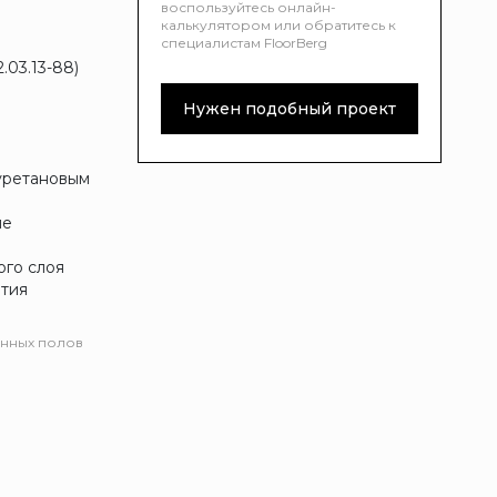
воспользуйтесь онлайн-
калькулятором или обратитесь к
специалистам FloorBerg
.03.13-88)
Нужен подобный проект
уретановым
ие
ого слоя
ытия
нных полов