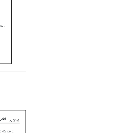
ан-
6
.46
руб/м2
-15 смс