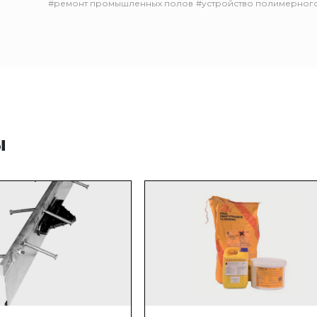
#ремонт промышленных полов
#устройство полимерног
ы