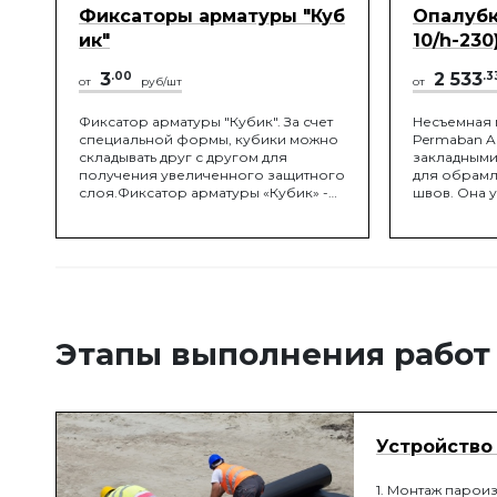
Фиксаторы арматуры "Куб
Опалубк
ик"
10/h-230
3
.00
2 533
.3
от
руб/шт
от
Фиксатор арматуры "Кубик". За счет
Несъемная 
специальной формы, кубики можно
Permaban Alp
складывать друг с другом для
закладными
получения увеличенного защитного
для обрамл
слоя.Фиксатор арматуры «Кубик» -
швов. Она 
универсальный элемент, создающий
периметру 
защитный слой бетона в
уровень чи
горизонтальных монолитных
выполняет 
поверхностях. Применяется при
обрамляет 
монтаже монолитных фундаментов,
кромку шва
плит перекрытия, мостов и других
воздействи
горизонтальных конструкций..
нагрузок, 
Необходимая высота защитного
распределе
Этапы выполнения работ
слоя достигается
соседними 
переворачиванием корпуса
обеспечива
фиксатора опоры.
относительн
горизонтал
процессе у
Устройство
1. Монтаж парои