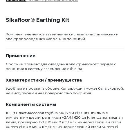
Sikafloor® Earthing Kit
Комплект элементов заземления системы антистатических и
электропроводящих напольных покрытий.
Применение
Сборный элемент для отведения электрического заряда с
покрытия в систему заземления объекта.
Характеристики / преимущества
Удобная и простая в сборке.Конструкция может быть скрытой,
не выступающей над поверхностью покрытия.
Компоненты системы
10 шт Пластмассовая трубка M6, 8 мм Ø10 шт Шпилька с
внутренним шестигранником V2A/M 620 шт Клеящаяся медная
лента, примерно 150 x 10 мм10 шт Диск из нержавеющей стали
60mm Ø x 0.8 мм10 шт Диск из нержавеющей стали 30mm Ø