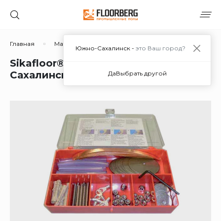
Главная
Материалы
Дополнительные материалы
Южно-Сахалинск -
это Ваш город?
Sikafloor® Earthing Kit в Южно-
Сахалинске
Да
Выбрать другой