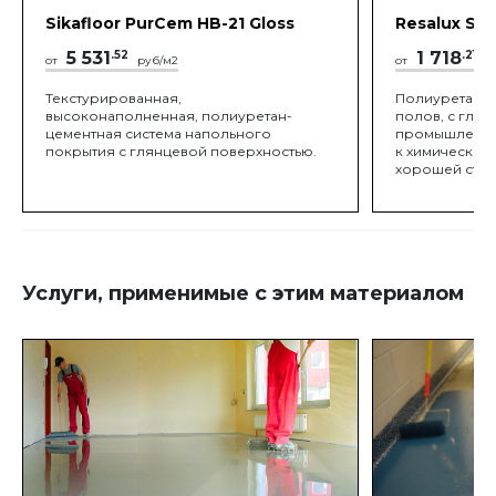
Sikafloor PurCem HB-21 Gloss
Resalux SL 
5 531
.52
1 718
.21
от
руб/м2
от
ру
Текстурированная,
Полиуретан-ц
высоконаполненная, полиуретан-
полов, с глад
цементная система напольного
промышленных
покрытия с глянцевой поверхностью.
к химическом
хорошей стой
износу.
Услуги, применимые с этим материалом